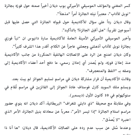
كسر المغني والمؤلف الموسيقي الأميركي بوب ديلان أخيراً صمته حول فوزه بجائزة
“نوبل للآداب”، معتبراً نيله الجائزة أمراً “مذهلاً”.
وقال ديلان رداً على سؤال للأكاديمية حول قبوله الجائزة التي حصل عليها قبل
أسبوعين تقريباً: “هل أقبل الجائزة؟ بالتأكيد”.
وأخبر الموسيقي الأميركي الأمينة العامة للأكاديمية سارة دانيوس ان “نبأ فوزي
بجائزة نوبل للآداب أذهلني وجعلني عاجزاً عن الكلام. أقدر هذا الشرف كثيراً”.
وكان ديلان امتنع عن الرد على الاتصالات الهاتفية المتكررة من جانب الأكاديمية
منذ إعلان فوزه، ولم يُصدر أي إعلان رسمي، ما دفع أحد أعضاء الأكاديمية إلى
وصفه بـ “الفظ والمتعجرف”.
وقالت الأكاديمية أن قرار مشاركة ديلان في مراسم تسليم الجوائز لم يبت بعد.
ويسلم ملك السويد كارل غوستاف عادة الجوائز إلى الفائزين في مراسم تُقام في
ستوكهولم في 10 كانون الأول (ديسمبر).
وفي مقابلة مع صحيفة “ذي دايلي تلغراف” البريطانية، أكد ديلان انه ينوي حضور
مراسم استلام الجائزة “إذا تيسر الأمر”، معرباً عن سعادته بنيل الجائزة، الأمر الذي
اعتبره “لا يُصدّق”.
وعندما سُئل عن سبب عدم رده على اتصالات الأكاديمية، قال ديلان: “ها أنا ذا