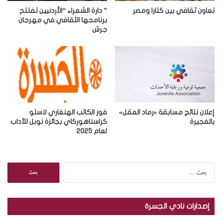
ر
تعاون ثقافي بين كتارا ومصر
” دارة الشعراء “الأردنيين تفتتح
و
برنامجها الثقافي في مهرجان
جرش
ن
ي
إعلان نتائج مسابقة «رماد العقل»
فوز الكاتب الهنغاري لاسلو
بالفجيرة
كراسناهوركاي بجائزة نوبل للآداب
لعام 2025
ا
ل
ب
ح
إصدارات نادي الجسرة
ث
ع