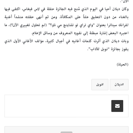
الآن”.
وكان ديلان أحيا في اليوم الذي مُنح فيه الجائزة حفلة في لاس فيغاس، اكتفى فيها
بالغناء من دون التعليق علناً على المكافأة. ومن ثم أنهى حفلته منشداً أغنية
لفرانك سيناترا بعنوان “واي تراي تو تشاينج مي ناو؟” (لم تحاول تغييري الآن؟)، ما
اعتبره البعض إشارة مبطنة إلى نفوره المعروف من وسائل الإعلام.
وبات ديلان الذي أثرت كلمات أغانيه في أجيال كثيرة، مؤلف الأغاني الأول الذي
يفوز بجائزة “نوبل للآداب”.
(الحياة)
ديلان
نوبل