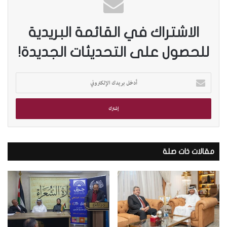
الاشتراك في القائمة البريدية
للحصول على التحديثات الجديدة!
أ
د
خ
ل
ب
ر
ي
د
مقالات ذات صلة
ك
ا
ل
إ
ل
ك
ت