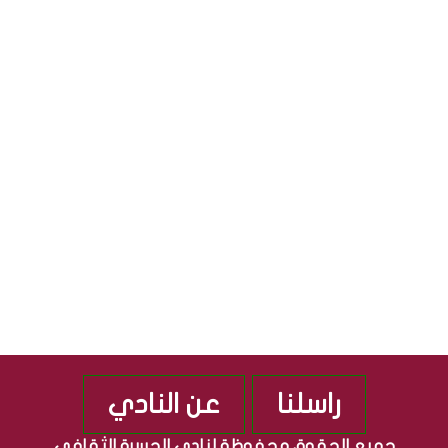
ا
ي
ل
ا
S
ث
ل
ق
ج
S
ا
م
ف
ه
ي
و
ة
ر
”
ي
م
ة
ن
ا
ذ
ل
2
ع
0
ر
1
ا
0
ق
ي
ة
راسلنا
عن النادي
جميع الحقوق محفوظة لنادي الجسرة الثقافي