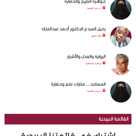
جوهرة التاريخ والحضارة
د.زينب المحمود
رحيل المبدع الدكتور أحمد عبدالملك
بابكر عيسى
الرواية والعدل والأشرار
إبراهيم عبدالمجيد
المساجد… منارات علم وحضارة
د.زينب المحمود
القائمة البريدية