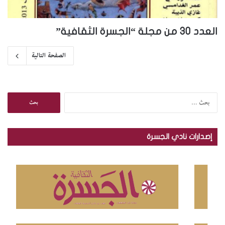
العدد 30 من مجلة “الجسرة الثقافية”
الصفحة التالية
ا
ل
ب
ح
إصدارات نادي الجسرة
ث
ع
ن
: