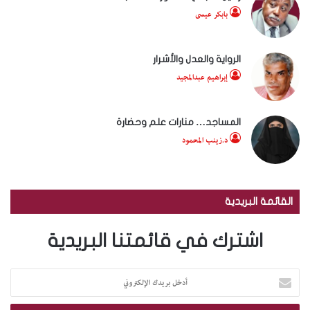
بابكر عيسى
الرواية والعدل والأشرار
إبراهيم عبدالمجيد
المساجد… منارات علم وحضارة
د.زينب المحمود
القائمة البريدية
اشترك في قائمتنا البريدية
أدخل
بريدك
الإلكتروني