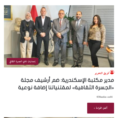
إصدارات نادي الجسرة الثقافي
فريق التحرير
مدير مكتبة الإسكندرية: ضم أرشيف مجلة
«الجسرة الثقافية» لمقتنياتنا إضافة نوعية
038aafca-ca44
أكمل القراءة »