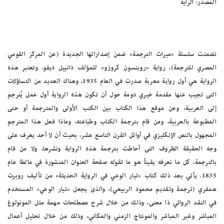
المصدر: الراية
تضمنت سلسلة «ميراث الترجمة» ضمن إصداراتها الجديدة (عن المركز القومي
المصري للترجمة)، رواية «روبنسون كروزو» للمؤلف دانييل ديفو. وتعتبر هذه
الرواية هي أول رواية معربة صدرت في العام 1935، وهناك العديد من التساؤلات
التى تجيب عنها مقدمة خيري دومة حول أن تكون هذه الرواية أول عمل يُترجم
إلى العربية، وعن موقع هذا الكتاب بين الكتب الأولى والمترجمة أو حتى
المطبوعة بالعربية، ومن قام بترجمة الكتاب وطباعته، وماذا فعل هذا المترجم
المجهول بالنص الإنكليزي في أوائل القرن التاسع عشر، بحيث أن لا أحد يعرف على
وجه الحقيقة الظروف التى أحاطت بترجمة هذه الرواية ونشرها، ولا من قام
بالترجمة، كل ما نعرفه يقيناً هو ما تقوله صفحة العنوان المنشورة في مالطا عام
1835. يأتي بعد ذلك كتاب «تيار الوعي في الرواية الحديثة» من تأليف روبرت
همفري (ترجمة وتقديم محمود الربيعي)، والذى يجعل «تيار الوعي» المستخدم
في النقد الروائي ذا معنى، وذلك من خلال شرح مصطلحات مهمة مثل المونولوغ
المباشر وغير المباشر والمونتاج الزمني والمكاني، وذلك من خلال تحليل أعمال