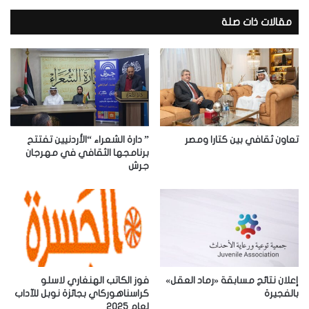
ي
د
مقالات ذات صلة
ك
ا
ل
إ
ل
ك
ت
ر
تعاون ثقافي بين كتارا ومصر
” دارة الشعراء “الأردنيين تفتتح
و
برنامجها الثقافي في مهرجان
جرش
ن
ي
إعلان نتائج مسابقة «رماد العقل»
فوز الكاتب الهنغاري لاسلو
بالفجيرة
كراسناهوركاي بجائزة نوبل للآداب
لعام 2025