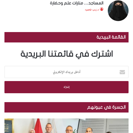
المساجد… منارات علم وحضارة
د.زينب المحمود
القائمة البريدية
اشترك في قائمتنا البريدية
أ
د
خ
ل
ب
ر
ي
الجسرة في عيونهم
د
ك
م
ب
ا
ك
ا
ل