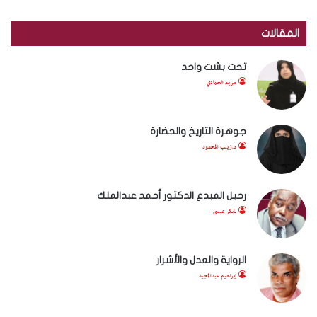
المقالات
تحت بشت واحد
مريم الحمادي
جوهرة التاريخ والحضارة
د.زينب المحمود
رحيل المبدع الدكتور أحمد عبدالملك
بابكر عيسى
الرواية والعدل والأشرار
إبراهيم عبدالمجيد