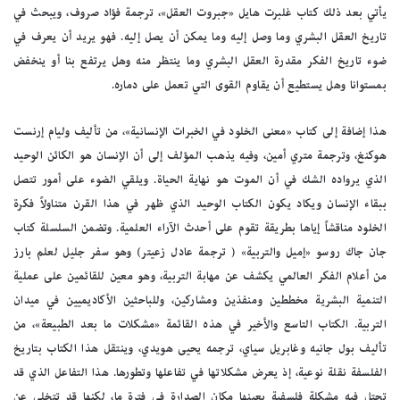
يأتي بعد ذلك كتاب غلبرت هايل «جبروت العقل»، ترجمة فؤاد صروف، ويبحث في
تاريخ العقل البشري وما وصل إليه وما يمكن أن يصل إليه. فهو يريد أن يعرف في
ضوء تاريخ الفكر مقدرة العقل البشري وما ينتظر منه وهل يرتفع بنا أو ينخفض
بمستوانا وهل يستطيع أن يقاوم القوى التي تعمل على دماره.
هذا إضافة إلى كتاب «معنى الخلود في الخبرات الإنسانية»، من تأليف وليام إرنست
هوكنغ، وترجمة متري أمين، وفيه يذهب المؤلف إلى أن الإنسان هو الكائن الوحيد
الذي يرواده الشك في أن الموت هو نهاية الحياة. ويلقي الضوء على أمور تتصل
ببقاء الإنسان ويكاد يكون الكتاب الوحيد الذي ظهر في هذا القرن متناولاً فكرة
الخلود مناقشاً إياها بطريقة تقوم على أحدث الآراء العلمية. وتضمن السلسلة كتاب
جان جاك روسو «إميل والتربية» ( ترجمة عادل زعيتر) وهو سفر جليل لعلم بارز
من أعلام الفكر العالمي يكشف عن مهابة التربية، وهو معين للقائمين على عملية
التنمية البشرية مخططين ومنفذين ومشاركين، وللباحثين الأكاديميين في ميدان
التربية. الكتاب التاسع والأخير في هذه القائمة «مشكلات ما بعد الطبيعة»، من
تأليف بول جانيه وغابريل سياي، ترجمه يحيى هويدي، وينتقل هذا الكتاب بتاريخ
الفلسفة نقلة نوعية، إذ يعرض مشكلاتها في تفاعلها وتطورها. هذا التفاعل الذي قد
تحتل فيه مشكلة فلسفية بعينها مكان الصدارة في فترة ما، لكنها قد تتخلى عن