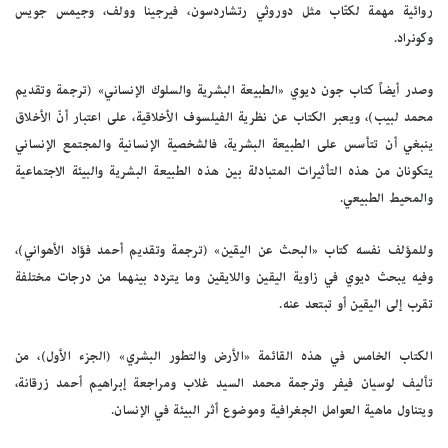
روائية مهمة لكتّاب مثل دوروثي رتشاردسون، فيرجينا وولف، وجيمس جويس
وكونراد.
وصدر أيضاً كتاب جون ديوي «الطبيعة البشرية والسلوك الإنساني» (ترجمة وتقديم
محمد لبيب)، ويعبر الكتاب عن نظرية الفيلسوف الأخلاقية، على اعتبار أنّ الأخلاق
ينبغي أن تتأسس على الطبيعة البشرية، فالشخصية الإنسانية والمجتمع الإنساني
يتكونان من هذه التأثيرات المتبادلة بين هذه الطبيعة البشرية والبيئة الاجتماعية
والمحيط الطبيعي.
وللمؤلف نفسه كتاب «البحث عن اليقين» (ترجمة وتقديم أحمد فؤاد الأهواني)،
وفيه يبحث ديوي في زاوية اليقين واللايقين وما يتردد بينهما من درجات مختلفة
تقرب إلى اليقين أو تبتعد عنه.
الكتاب الخامس في هذه القائمة «الأرض والتطور البشري» (الجزء الأول)، من
تأليف لوسيان فيفر وترجمة محمد السيد غلاب ومراجعة إبراهيم أحمد زرقانة،
ويتناول ماهية العوامل الجغرافية وموضوع أثر البيئة في الإنسان.