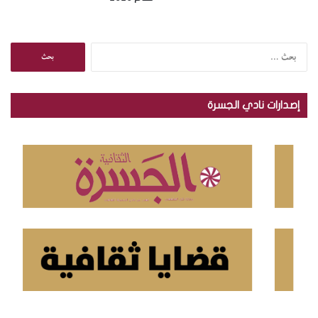
ا
ل
ب
ح
إصدارات نادي الجسرة
ث
ع
ن
: