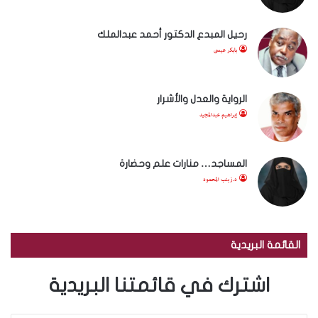
رحيل المبدع الدكتور أحمد عبدالملك
بابكر عيسى
الرواية والعدل والأشرار
إبراهيم عبدالمجيد
المساجد… منارات علم وحضارة
د.زينب المحمود
القائمة البريدية
اشترك في قائمتنا البريدية