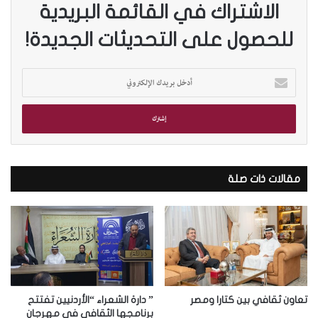
الاشتراك في القائمة البريدية
للحصول على التحديثات الجديدة!
أ
د
خ
ل
ب
ر
ي
د
مقالات ذات صلة
ك
ا
ل
إ
ل
ك
ت
ر
تعاون ثقافي بين كتارا ومصر
” دارة الشعراء “الأردنيين تفتتح
و
برنامجها الثقافي في مهرجان