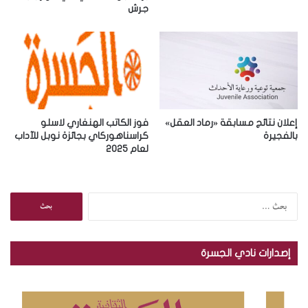
جرش
ن
ي
إعلان نتائج مسابقة «رماد العقل»
فوز الكاتب الهنغاري لاسلو
بالفجيرة
كراسناهوركاي بجائزة نوبل للآداب
لعام 2025
ا
ل
ب
ح
إصدارات نادي الجسرة
ث
ع
ن
: