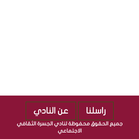
ق
ج
S
ا
م
ف
ه
ي
و
ة
ر
”
ي
م
ة
ن
ا
ذ
ل
2
ع
0
ر
1
ا
0
ق
ي
ة
راسلنا
عن النادي
جميع الحقوق محفوظة لنادي الجسرة الثقافي
الاجتماعي