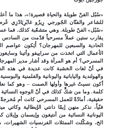
«سُبُل الفنّ طويلة والحياة قصيرة!»، هذا ما أع
«سُبُل» الفنّ طويلة. وهي متشعّبة كذلك. فما عسا
يقارب ستين عملاً مسرحياً قدّمت من السادس إ
الحادية والسبعين للمهرجان؟ أَيَكون عواصم 
الأعمال التي اتخذت من سراييفو وأتينا وسايغون
المسرحي؟ أم هو المرأة وقد أشار مدير المهرجان
في أنّ لغات الخشبة كانت عديدة في هذه الدور
والهولندية واليابانية واليونانية والفلمنية والبوسن
أكون نسيتُ غيرها وأولها الصمت – وهو كما نعلم
كلمة. وما من شكٍّ كذلك في أنّ الوجوه النسائية
حقيقية، أمادّةً للعمل المسرحي كانت أم مُخرجةً
فنّياً، نذكر منهن إيمّا دانتي الإيطالية وكاتي
اليونانية النسائية من أنتيغون وإيسمان وإيلان
الخ، وشكّلت الممثلات الفرنسيات الشهيرات، من