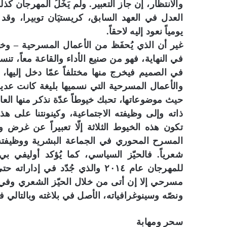
والانتظار، إن جاز التعبير. ولم يَخْلُ المهرجان ك
العدل في العهد السابق، كريستيَان توبيرا، وقد أ
يومياً نعود إليه لاحقاً.
غير أن الذي يُحفَظ من الأعمال المسرحية – وخي
في النهاية، فهو من صنيع الأداء والقاعة معاً، تن
في الصميم فيخرج منها مختلفاً عمّا دخل إليها،
والأعمال المسرحية التي نسميها بليغة كانت عديد
حيث موضوعاتها، تحبك خيوطاً عدّة نذكر منها ال
ذاته وإلى وظيفته الاجتماعية، وكينونتنا على 
تكون هذه الخيوط الثلاثة إلّا تعبيراً عن غرض 
المسرح المحوري في الجماعة البشرية ووظيفته
شعرياً. فالحيّز السياسي، كما يُؤكد أوليفي ب
مسرحي إلا إن أتى من خلال الحيّز الشعري وفي س
ونصّه وسينوغرافياته، الأصل في بلاغته وبالتالي ف
سحر ومهابة