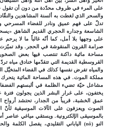
الخير وأهل الشر، بين أهل الله وأهل الشيطان. 
على المرء في ظروف محدّدة من دون أن تقول ج
والسحر الذي لغطت به ألسنة المشاهدين والنقّاد 
تدلّ على فهم عميق ونادر للفضاء المسرحي و
الشاسعة وجداره الحجري القديم الشاهق «يسحق»
على وجهها بلا أمل، كما أنّه غالباً ما لا يرحم ع
صرامة القرون المنقوشة في الحجر. وقد تميّزت الس
مساحة مائية داكنة تنتصب فيها بعض الصخور كأ
القروسطية القديمة التي تتقدّمها خنادق مياه تردّ
والمياه تفرض نفسها كذلك في الفضاء المتخيَّل الي
مملكة الموت. في هذه المساحة المائية يتحرك ا
مشاعل حيّة تضيء الظلمة في ألبستهم الفضفاضة
يختفون، على غرار البشر الذين يجولون فترة
عمق الخشبة، قريباً من الجدار، تحتشد أرواح
الصوت ويعزفون على الآلات الموسيقية لأنّ الم
بالموسيقى الإلكترونية. ويستقي مياغي عناصر أس
النو (nô) الياباني التقليدي، يفصل الكلمة