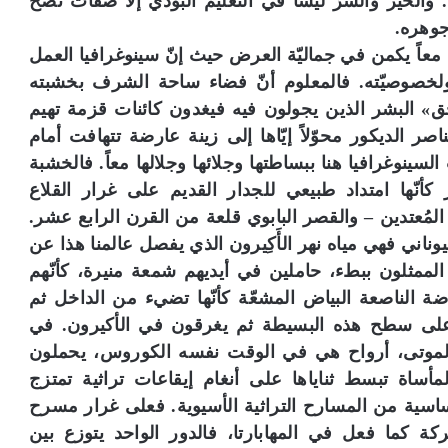
والخير والشرّ ليسا في التعليم البوذي إلا صفات تصحّ
وهره.
معاً يكمن في جماليّة العرض حيث إنّ سينوغرافيا العمل
لخصوصيّته. فالمعلوم أنّ فضاء ساحة الشرف بخشبته
 البشر الذين يجولون فيه فيغدون كائنات قزمة تهيم
ناصر الديكور محوّلاً إيّاها إلى زينة عارضة تتهافت أمام
ينوغرافيا هنا ببساطتها وجلائها وجلالها معاً. فالخشبة
نّها امتداد طبيعي للجدار القديم على غرار القلاع
 المُعتدين – والقصر البابوي قلعة من القرن الرابع عشر.
وناني فهي مياه نهر الأَكِيرون الذي يفصل عالمنا هذا عن
لممثلون ببطء، حاملين في أيديهم شمعة منيرة، كأنّهم
 الناصعة البياض المشعّة كأنّها تضيء من الداخل ثم
 على سطح هذه البسيطة ثم يغرقون في الأكيرون. في
 الموتى، أرواح هي في الوقت نفسه الكوروس، يحملون
أساة تبسط ثناياها على أنغام إيقاعات تراثية تمتزج
اسية من المسارح التراثية الأسيوية. فعلى غرار مسرح
 والحركة كما فعل في المهابارتا، فالدور الواحد يتوزع بين