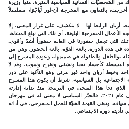
ذلك من الشخصيّات النسائية السياسية المثيرة، منها وزيرة
خرجت، بالتعاون مع المخرجة آن-لور لْيَاجْوَا، مسلسلاً
ط أريان الرابط لها – لا ينكشف، على غرار المعنى، إلا
سجه الأعمال المسرحية البليغة، أي تلك التي تبلغ المشاهد
 تلك التي تجعل حضورنا في العالم حضوراً أشدّ وأقوى.
ة في هذه الدورة، بالغة القوّة، بالغة الحضور. وهي من
عائلة -والطفل والطفولة في صميمها-، وعودة المسرح إلى
هذه البسيطة كأجساد تحيا وتشقى وتفرح وتموت. وقد لا
واحد وخيط أريان واحد غير مرئي وهو التأكيد على دور
 الاجتماعية بل السياسية، شرط أن يكون هذا المسرح
ي الذي نحا هذا المنحى في البرمجة منذ بداية إدارته
للمهرجان عام ٢٠١٤ والذي جُدّد في إداراته حتى عام ٢٠٢١، فالحيّز السياسي لا معنى له في مهرجان
ياقه. وتبقى القيمة الفنيّة للعمل المسرحي، في أدائه
ي تأديته دوره الاجتماعي.