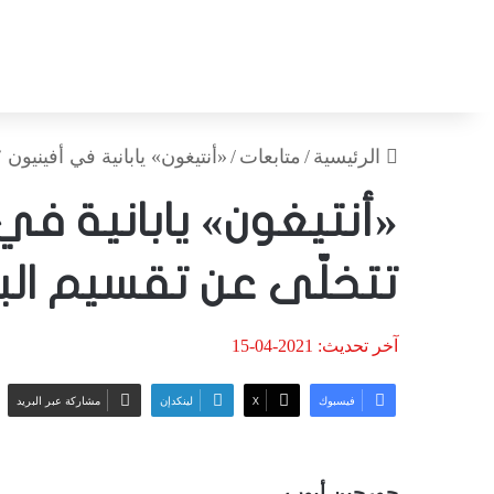
الرئيسية
/
متابعات
/
«أنتيغون» يابانية في أفينيون ٢٠١٧ … تتخلّى عن تقسيم البشرية
تتخلّى عن تقسيم الب
آخر تحديث: 2021-04-15
فيسبوك
‫X
لينكدإن
مشاركة عبر البريد
جورجين أيوب