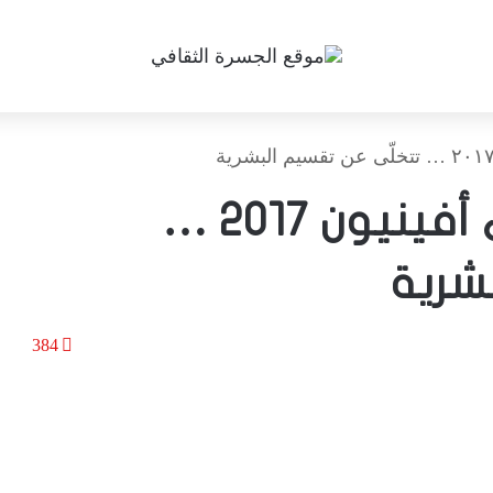
«أنتيغون» يابانية في أفينيون ٢٠١٧ …
شرية
384