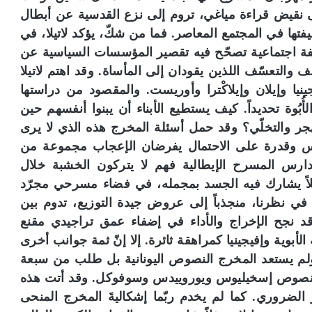
 على نقيض قراءة مياغي، تروم إلى نزع القدسية عن أبطال
تها في المجتمع المعاصر. فما من شكّ، يؤكد لاتيلا، في
يفة اجتماعية تصحّح فيه تقصير المؤسسات السياسية عن
عنف والتعسّف اللذين يقودان إلى المأساة. وقد اهتم لاتيلا
يا وإيلان وإيلاكْترا وأوريست. والمقصود من دراستها
بُوة تحديداً. كيف يستطيع الأبناء أن يبنوا أنفسهم حين
لهجر والتخلّي؟ وقد حمل أسئلة المخرج هذه الذي لا يرى
حماس وقدرة على الاحتمال يفرضان الإعجاب مجموعة من
 مدارس المسرح الإيطالية فهم لا يتركون الخشبة خلال
لاً يشارك فيه الجسد بمجمله، في فضاء مسرحي مجرّد
ي نظرنا، منجذباً إلى عروض جيدة التوزيع، تدوم بين
قد نجح الإخراج والأداء في إضفاء عمق تراجيدي مقنع
أبوية وإفيجينيا كمراهقة ثائرة. إلا إنّ ثمة جوانب أخرى
لم يستعد المخرج النصوص اليونانية بل طلب من سبعة
من نصوص إسخيليوس ويوروييدس وسوفوكل. وقد أتت هذه
ير الضروري. كما لم يخدم ربّما إشكاليةَ المخرج المنحى