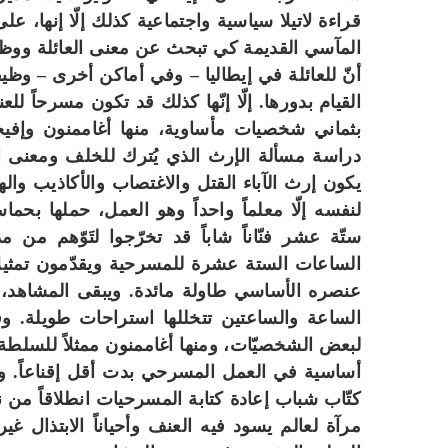
قراءة لاتيلا سياسية واجتماعية كذلك إلّا إنها،
المآسي القديمة كي تبحث عن معنى العائلة ووظيف
أنّ للعائلة في إيطاليا – وفي أماكن أخرى – وظ
القيام بدورها. إلّا إنّها كذلك قد تكون مسرحاً لل
بثماني شخصيات مأساوية، منها أغاممنون وإفيجين
دراسة مسألة الإرث الذي يُترك للخلف ومعنى الأُ
يكون إرث الآباء القتل والاغتصاب والأكاذيب وا
لنفسه إلّا معلماً واحداً وهو العمل، حملها ب
ستّة عشر فنّاناً شاباً قد تخرّجوا لتَوّهم من
الساعات الستة عشرة للمسرحية ويقدّمون تمثي
عنصره الأساسي طاولة مائدة. ويبقى المشاهد، ف
الساعة والساعتين تتخللها استراحات طويلة. و
لبعض الشخصيّات، ومنها أغاممنون ممثلاً للسلطة ال
أساسية في العمل المسرحي بدت أقل إقناعاً. و
كتّاب شباب إعادة كتابة المسرحيات انطلاقاً 
مرآة لعالم يسود فيه العنف وأحياناً الابتذال غ