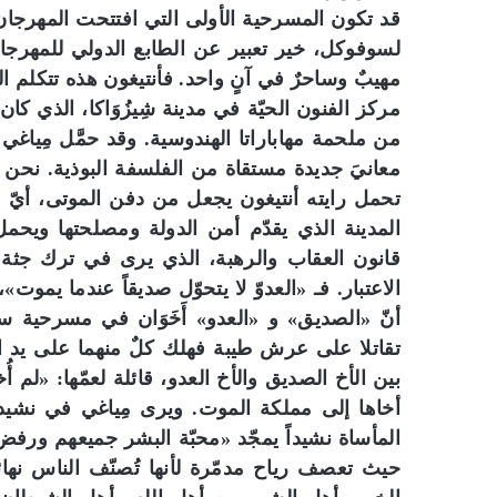
قد تكون المسرحية الأولى التي افتتحت المهرج
لسوفوكل، خير تعبير عن الطابع الدولي للمهرجان 
مهيبٌ وساحرٌ في آنٍ واحد. فأنتيغون هذه تتكلم الي
من ملحمة مهاباراتا الهندوسية. وقد حمَّل مِياغ
معانيَ جديدة مستقاة من الفلسفة البوذية. نحن 
تحمل رايته أنتيغون يجعل من دفن الموتى، أيّ موت
المدينة الذي يقدّم أمن الدولة ومصلحتها ويحمل 
قانون العقاب والرهبة، الذي يرى في ترك جثة «العد
الاعتبار. فـ «العدوّ لا يتحوّل صديقاً عندما يموت»،
أنّ «الصديق» و «العدو» أَخَوَان في مسرحية سوفوك
تقاتلا على عرش طيبة فهلك كلٌ منهما على يد ال
بين الأخ الصديق والأخ العدو، قائلة لعمّها: «لم أ
أخاها إلى مملكة الموت. ويرى مِياغي في نشيد 
المأساة نشيداً يمجّد «محبّة البشر جميعهم ورفض 
حيث تعصف رياح مدمّرة لأنها تُصنّف الناس نهائ