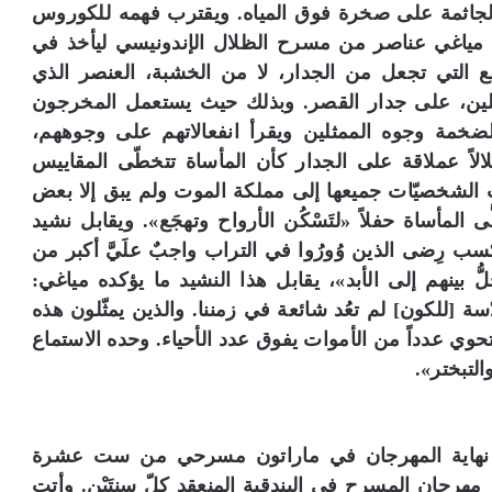
لة الجاثمة على صخرة فوق المياه. ويقترب فهمه للكوروس
 مياغي عناصر من مسرح الظلال الإندونيسي ليأخذ في
رتفع التي تجعل من الجدار، لا من الخشبة، العنصر الذي
مثلين، على جدار القصر. وبذلك حيث يستعمل المخرجون
ضخمة وجوه الممثلين ويقرأ انفعالاتهم على وجوههم،
لاً عملاقة على الجدار كأن المأساة تتخطّى المقاييس
ت الشخصيّات جميعها إلى مملكة الموت ولم يبق إلا بعض
 المأساة حفلاً «لتَسْكُن الأرواح وتهجَع». ويقابل نشيد
رِضى الذين وُورُوا في التراب واجبٌ علَيَّ أكبر من
ينهم إلى الأبد»، يقابل هذا النشيد ما يؤكده مياغي:
سة [للكون] لم تعُد شائعة في زمننا. والذين يمثّلون هذه
حوي عدداً من الأموات يفوق عدد الأحياء. وحده الاستماع
التبختر».
ي نهاية المهرجان في ماراتون مسرحي من ست عشرة
ر مهرجان المسرح في البندقية المنعقد كلّ سنتَيْن. وأتت