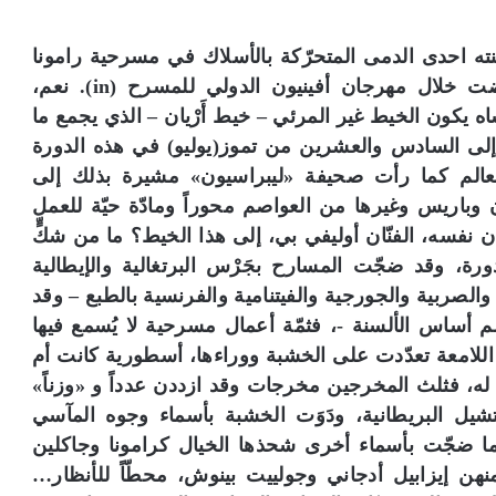
لنته احدى الدمى المتحرّكة بالأسلاك في مسرحية رامونا
للشاعر والفنّان الجُورجي رِيزُو غابْرِيَادْزِي عُرضت خلال مهرجان أفينيون الدولي للمسرح (in). نعم،
ه يكون الخيط غير المرئي – خيط أَرْيان – الذي يجمع ما
لى السادس والعشرين من تموز(يوليو) في هذه الدورة
العالم كما رأت صحيفة «ليبراسيون» مشيرة بذلك إلى
 وباريس وغيرها من العواصم محوراً ومادّة حيّة للعمل
 نفسه، الفنّان أوليفي بي، إلى هذا الخيط؟ ما من شكٍّ
ة، وقد ضجّت المسارح بجَرْس البرتغالية والإيطالية
ية والصربية والجورجية والفيتنامية والفرنسية بالطبع – وقد
 أساس الألسنة -، فثمّة أعمال مسرحية لا يُسمع فيها
 اللامعة تعدّدت على الخشبة ووراءها، أسطورية كانت أم
 له، فثلث المخرجين مخرجات وقد ازددن عدداً و «وزناً»
 ميتشيل البريطانية، ودَوَت الخشبة بأسماء وجوه المآسي
 كما ضجّت بأسماء أخرى شحذها الخيال كرامونا وجاكلين
هن إيزابيل أدجاني وجولييت بينوش، محطّاً للأنظار…