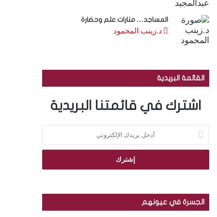
المساجد… منارات علم وحضارة
د.زينب المحمود
القائمة البريدية
اشترك في قائمتنا البريدية
أ
د
خ
ل
ب
ر
ي
د
الجسرة في عيونهم
ك