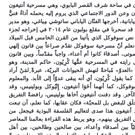
ان في ساحة شرف القصر البابوي، وهي مسرحية أنتيغون
وعن الدور الاجتماعي الذي يروم إليه يحمله أداءٌ فنيٌّ
ابانية، أخرجها الفنّان الياباني ساتوشي مِياغي، وهو مدير
مركز الفنون الحيّة في مدينة شِيزُوَاكا، الذي كان قد سحرنا في مقلع بولبون عام ٢٠١٤ في إخراجه لجزء
ي نص سوفوكل الذي يأتينا من القرن الخامس قبل الميلاد
نعلم أنّ مسرحية سوفوكل تقدّم صراعاً بين قانون إلهي
ى، أصدقاءَ كانوا أم أعداء، واجباً مقدّساً، وبين قانون
رايته في المسرحية عمُّها كْرِيُون، حاكم المدينة، وهو
وّ» مُباحةً لنهش الحيوانات البريّة، عبرةً ِلمَنْ أراد
 كما يقول كْرِيُون، أي أنه يبقى عدوّاً إلى الأبد. والمعلوم
ل، كما أنهما أَخَوَا أنتيغون، إِتْيُوكل وبولينيس، وقد
آخر. وقد دفنت أنتيغون أخاها بولينيس، رافضةً التفريق
ُخلَق للبغض بل للمحبّة» فكان عقابها، كما نعلم، أن تبعت
أنتيغون هذا صدى لتعاليم الفلسفة البوذية فيجعل من
التفريق بينهم». وهو يربط هذه القراءة بعالمنا المعاصر
يّاً بين أصدقاء وأعداء، بين صالحين وطالحين، بين أهل