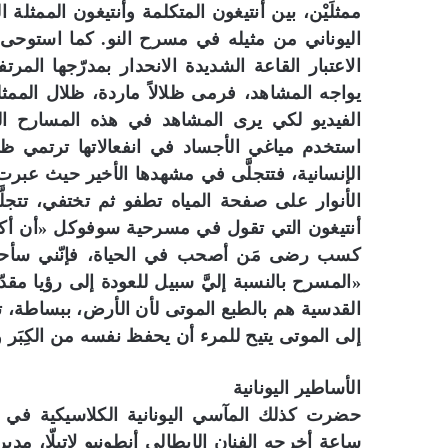
ممثلَيْن، بين أنتيغون المتكلمة وأنتيغون الممث
اليوناني من مثيله في مسرح النو. كما استوحى
الاعتبار القاعة الشديدة الانحدار بمدرّجها الم
يواجه المشاهد، فرمى ظلالاً ماردة، ظلال الم
الفيديو لكي يرى المشاهد في هذه المسارح ال
استخدم مياغي الأجساد في انفعالاتها ترتمي ظلا
الإنسانية، فتتجلَّى في مشهدها الأخير حيث عبر
الأنوار على صفحة المياه تطفو ثم تختفي، تتجلَّى
أنتيغون التي تقول في مسرحية سوفوكل «أن أكسب 
كسب رضى مَن أصحب في الحياة، فإنّني سأحلُّ ب
«المسرح بالنسبة إليَّ سبيل للعودة إلى رؤيا مقدّ
القدسية هم بالطبع الموتى لأن الأرض، ببساطة، ت
إلى الموتى يتيح للمرء أن يحفظ نفسه من الكِبَر و
الأساطير اليونانية
حضرت كذلك المآسي اليونانية الكلاسيكية ف
ساعة أخرجه الفنان الإيطالي أنطونيو لاتيلّا، مدي