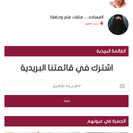
المساجد… منارات علم وحضارة
د.زينب المحمود
القائمة البريدية
اشترك في قائمتنا البريدية
أ
د
خ
ل
ب
ر
ي
الجسرة في عيونهم
د
ك