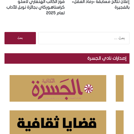
إعلان نتائج مسابقة «رماد العقل»
فوز الكاتب الهنغاري لاسلو
بالفجيرة
كراسناهوركاي بجائزة نوبل للآداب
لعام 2025
ا
ل
ب
ح
إصدارات نادي الجسرة
ث
ع
ن
: