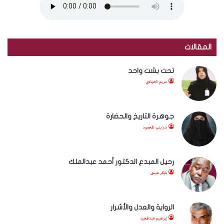
المقالات
تحت بشت واحد
مريم الحمادي
جوهرة التاريخ والحضارة
د.زينب المحمود
رحيل المبدع الدكتور أحمد عبدالملك
بابكر عيسى
الرواية والعدل والأشرار
إبراهيم عبدالمجيد