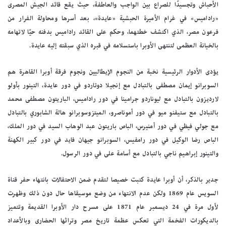
الأحباش وتجسيدًا للصراع بين الواجب والعاطفة، حيث يقع قائد الجيش المصرى
«راداميس» في غرام الأميرة الحبشية «عايدة»، بعد أسرها ومحاولة الفرار من
فرعون مصر، الذي اكتشف خطتهما، وحكم على القائد راداميس بدفنه حيًا لاتهامه
بالخيانة العظمى لتنتهى الأوبرا باستسلامه في قبره الذي سبقته إليه عايدة.
يؤدى الأدوار الرئيسية نخبة من النجوم الإيطاليين ونجوم فرقة أوبرا القاهرة هم
السوبرانو إيمان مصطفى بالتبادل مع إنجيلا دوتاردو في دور عايدة، التينور بأولو
لارديزون بالتبادل مع ليوناردو جرامينا في دور راداميس، الباريتون مصطفى محمد
بالتبادل مع ستيفنو ميو في دور أموناصرو، الميتزوسوبرانو هالة الشابوري بالتبادل
مع جولي فيظي في دور أمنيرس، الباص باريتون عبد الوهاب السيد في دور الملك،
الباص رضا الوكيل في دور رامفيس، السوبرانو جيهان فايد في دور كبير الكهنة
والتينور إبراهيم ناجي بالتبادل مع أسامة على في دور الرسول.
جدير بالذكر، أن أوبرا عايدة كتبت خصيصا لتقدم ضمن الاحتفالات بانتهاء حفر قناة
السويس عام 1869 ولكن عدم الانتهاء من وضع موسيقاها حال دون ذلك وظهرت
لأول مرة في 24 ديسمبر عام 1871 على مسرح دار الأوبرا القديمة وتتميز
بالديكورات الفخمة التي تعكس عظمة تاريخ مصر وتراثها الحضارى وبالأعداد