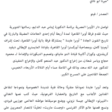
*ميرنا ابو نادي
المصدر / فيتو
تواصل دار الأوبرا المصرية برئاسة الدكتورة إيناس عبد الدايم، رسالتها التنويرية
حيث تقدم فرقة أوبرا القاهرة لمدة أربعة أيام إحدى العلامات المضيئة والبارزة في
تاريخ الفنون الجادة ” أوبرا عايدة ” بمشاركة فرقة بالية أوبرا القاهرة، تحت إشراف
أرمينيا كامل، وبمصاحبة أوركسترا أوبرا القاهرة، بقيادة المايسترو الإيطالى ديفيد
كريشنزى، وكورال أكابيلا قيادة الدو مانياتو، وتصميم الديكورات والإضاءة لـ محمود
حجاج وياسر شعلان، من إخراج الدكتور عبد المنعم كامل، والإخراج التنفيذى
للدكتور عبد الله سعد، وذلك في الثامنة مساء أيام الثلاثاء، الأربعاء، الخميس،
الجمعة القادمين على المسرح الكبير.
وتعد أوبرا عايدة نموذجًا متفردًا وحالة فنية شديدة الخصوصية ونموذجا لتفاعل
الفنانين الأجانب مع التاريخ والحضارة الفرعونية، حيث كتب نصها الغنائي
«الليبرتو» الإيطالى جيسلا نزوني، ووضع موسيقاها مواطنه العالمى جوزيبى فيردى،
ونسج قصتها عالم الآثار الفرنسى «اوجست ماريت» تخليدًا لانتصار المصريين على