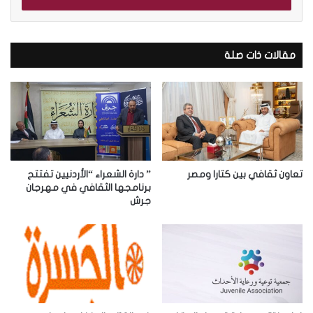
ب
ر
ي
د
مقالات ذات صلة
ك
ا
ل
إ
ل
ك
ت
ر
تعاون ثقافي بين كتارا ومصر
” دارة الشعراء “الأردنيين تفتتح
و
برنامجها الثقافي في مهرجان
جرش
ن
ي