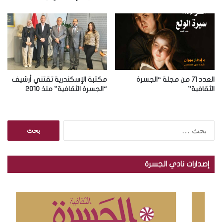
ي
العدد 71 من مجلة “الجسرة
مكتبة الإسكندرية تقتني أرشيف
الثقافية”
“الجسرة الثقافية” منذ 2010
ا
ل
ب
ح
إصدارات نادي الجسرة
ث
ع
ن
: