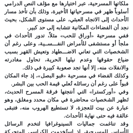
ملكاتها المسرحية، عبر اختيارها مع مؤلف النص الدرامي
أسلوباً ظهر في مسرحياتها الأخيرة، وذلك بأن تأخذ مسار
الأحداث إلى الاتجاه العبثي، على مستوى الشكل، بحيث
نجد أن الفضاءات المكانية تتشابه إلى حد كبير.
ففي مسرحية «أوراق للحب» مثلاً، تدور الأحداث في
ملجأ أو مستشفى للأمراض النفـــســية، وعلى رغم أن
الشخصيات التي تعاني الاضـــطهاد وتعيش القهر بسبب
ضياع حقوقها وعدم نيلها الحرية، تحاول مغادرته
والانفلات منه، إلا أنها تجد صعوبة كبيرة في ذلك.
وكذلك الفضاء في مسرحية «قبو البصل»، إذ جاء المكان
قبواً على رغم أن رسائله تُعلي قيمة الحب بين البشر.
وفي «أوركسترا» التي أنتجتها فرقة المسرح الحديث،
تَظهر الشخصيات محاصَرة في مكان محدد ومغلق، وهو
عبارة عن بيت للعجزة، لا تستطيع الهروب منه، فتبقى
عالقة فيه حتى نهاية الأحداث.
وقد تناغمت جماليات السينوغرافيا لتخدم الرسائل
الأساس للمسرحية، إذ استُخدمت الكراسي المتحركة