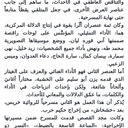
والتناقض العاطفي في الأحداث، ما ساهم إلى جانب
عناصر العرض الأخرى، في جعل المتلقي يقظاً متابعاً
حتى نهاية المسرحية.
وكان ثمة عنصران أثّرا بقوة في إنتاج الدلالة المركزية،
هما: الأداء التمثيلي، المؤسَّس على لوحات راقصة
صممتها آني قوره ليان، ووضع موسيقاها التصويرية
محمد طه، ونهض بأداء جميع الشخصيات: زيد خليل، نهى
سمارة، بيسان كمال، سارة الحاج، دعاء العدوان، وميس
الزعبي.
أما العنصر الثاني فهو الأداء الغنائي والعزف على الغيتار
الذي قدمه يزن أبو سليم على الخشبة، مختاراً أغانيَ
وألحاناً شائعة، ولكن بإحداث انزياحات في الأداء
والكلمات، ما عمّق الدلالات والمعاني للأحداث.
يُذكر أن هذا العمل هو الثاني مسرحياً للروائية خريس،
بعد «خشخاش» من إخراج حكيم حرب.
وكانت مجد القصص قدمت للمسرح ضمن مسيرتها
الإخراجية: «الساعة التاسعة بالضبط»، «النسر ذو