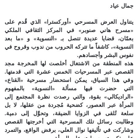
جمال عياد
يتناول العرض المسرحي «أوركسترا» الذي قُدم على
«مسرح هاني صنوبر» في المركز الثقافي الملكي
بعمّان، قضايا عديدة تتصل بـ «النسوية» و «ما بعد
النسوية»، كاشفاً ما تتركه الحروب من ندوب وقروح في
نفوس البشر وأجسادهم.
هذه المنطقة من الاشتغال أخلصت لها المخرجة مجد
القصص عبر المسرحيات الخمس عشرة التي قدمتها.
وفي هذا السياق، يمكن استحضار مسرحية «القناع»
التي حضرت فيها مسألة «النسوية» بالمفهوم
«الراديكالي» بقوة، والتي رصدت نظرة المجتمع إلى
المرأة عبر العصور، كضحية مُجردة من عقلها، لا بل
سلعة تُلقى في الزوايا الضيقة، وتحوَّل إلى دمية.
وطالبت رسائل تلك المسرحية التي أخرجتها القصص
وشاركت في تأليفها نوال العلي، برفض الواقع، والتمرد