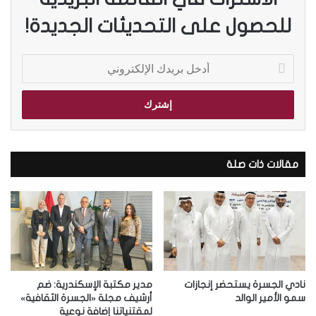
للحصول على التحديثات الجديدة!
أ
د
خ
ل
ب
ر
ي
د
مقالات ذات صلة
ك
ا
ل
إ
ل
ك
ت
ر
نادي الجسرة يستحضر إنجازات
مدير مكتبة الإسكندرية: ضم
و
سمو الأمير الوالد
أرشيف مجلة «الجسرة الثقافية»
ن
لمقتنياتنا إضافة نوعية