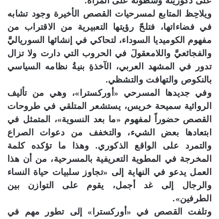
على ذكوريته وسطوته على المرأة.
ويلاحِظ المتابع لمسرحيات القصص الأخيرة وجود تشابه
في فضاءاتها، فتلحّ رؤيتها التعبيرية من الاقتراب من
مفهوم الكوميديا السوداء، لتحاكي في إنشائها السورياليَّ
والفجائعيَّ واللامعقولَ في الحروب التي دارت ولا تزال
تدور في المشهد العربي، الآخذةِ بنيةُ نظامه السياسي
بالنكوص والتهافت والتشظي.
وفي جديدها المسرحي «أوركسترا»، وهي من تأليف
الروائية سميحة خريس، يستشعر المتلقي في طروحات
القصص حضوراً لمفهوم «ما بعد النسوية»، المتمثل في
ابتعادها بعض الشيء، والتخفف من دعوات الصراع
والتمرد على الواقع الذكوري. وهذا ما تؤكده كلمة
المخرجة في المطوية التعريفية بالمسرحية، من أن هذا
العمل يدعو في النهاية إلى «تجاوز سلبيات حياة النساء
والرجال إلى غد أجمل، يقوم على التوازن بين
الطرفين».
وتلفت القصص في «أوركسترا» إلى تطور مهم في