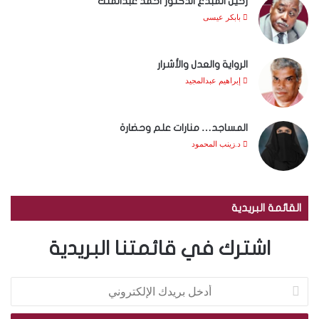
رحيل المبدع الدكتور أحمد عبدالملك
بابكر عيسى
الرواية والعدل والأشرار
إبراهيم عبدالمجيد
المساجد… منارات علم وحضارة
د.زينب المحمود
القائمة البريدية
اشترك في قائمتنا البريدية
أ
د
خ