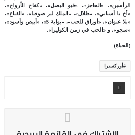
الرأسين»، «الحاجز»، «قبو البصل»، «كفاح الأرواح»،
«أخ يا أسناني»، «ظلال»، «الملك لير صوفيا»، «القناع»،
«بلا عنوان»، «أوراق للحب»، «بوابة 5»، «أبيض وأسود»،
«سجو»، و «الحب في زمن الكوليرا».
(الحياة)
أوركسترا
الاشتراك في القائمة البريدية