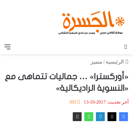
بحث عن
الق
الرئيسية
/
متميز
«أوركسترا» … جماليات تتماهى مع
«النسوية الراديكالية»
آخر تحديث: 2017-10-13
505