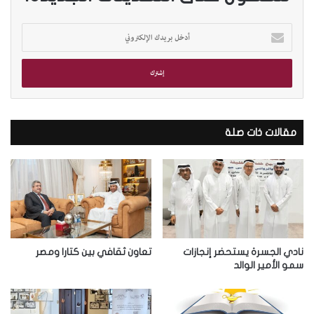
أ
د
خ
ل
ب
ر
ي
د
مقالات ذات صلة
ك
ا
ل
إ
ل
ك
ت
ر
نادي الجسرة يستحضر إنجازات
تعاون ثقافي بين كتارا ومصر
و
سمو الأمير الوالد
ن
ي