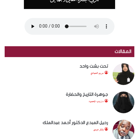
المقالات
تحت بشت واحد
مريم الحمادي
جوهرة التاريخ والحضارة
د.زينب المحمود
رحيل المبدع الدكتور أحمد عبدالملك
بابكر عيسى