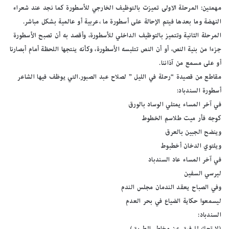
مهمتين: المرحلة الاولى تميزت بالتوظيف الخارجي للأسطورة كما نجد عند شعراء
النهضة وما بعدها فيتم الإحالة على أسطورة ما ،عربية أو عالمية بشكل مباشر.
المرحلة الثانية وتتميز بالتوظيف الداخلي للأسطورة، وأقصد به أن تصبح الأسطورة
جزءا من بنية النص، أو أن النص تتلبسه الأسطورة، وكأنه ينتجها اللحظة أمام أبصارنا
أو على مسمع من آذاننا.
مقاطع من قصيدة “رحلة في الليل ” لصلاح عبد الصبور.التي يوظف فيها الشاعر
أسطورة السندباد:
في آخر المساء يمتلي الوساد بالورق
كوجه فأر ميت طلاسم الخطوط
وينضح الجبين بالعرق
ويلتوي الدخان أخطبوط
في آخر المساء عاد السندباد
ليرسي السفين
وفي الصباح يعقد الندمان مجلس الندم
ليسمعوا حكاية الضياع في بحر العدم
السندباد:
(لا تحك للرفيق عن مخاطر الطريق)