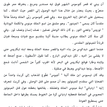
أن يبني له قصر كنوسوس الشهير فوق تيه مستدير ومربع , يخترقه ممر طويل
متعرَّج , بحيث يتعذر من خلال هذا التيه الوصول إلى القصر حيث الملك , كما
يستحيل على الداخل إليه الخروج منه . وفي قصر كنوسوس ربَّى الملك وحشاً هائلاً
مقدساً كان يسمى ” المينتور” , وهو مشتق من اسم الملك مينوس والكلمة اليونانية
” توروس” وتعني الثور , و كان ذلك الوحش نصفين : نصف إنسان ونصف ثور . وفي
كل سنة كان الملك مينوس يطالب مدينة أثينا بتقديم سبع فتيات وسبعة فتيان
قرباناً للمينوتور المقدس .
عندما انتهى ديدالوس من بناء التيه والقصر سجنه الملك ومعه ابنه ايكاروس حتى
لا يفشي سرّ التيه , لكن ديدالوس البارع , كما تقول الأسطورة , صنع أجنحة له
ولابنه وطارا فوقع ايكاروس في البحر لأنه اقترب كثيراً من الشمس أذابت شمع
الأجنحة , ونجا ديدالوس وهبط في صقلية .
وقد كان تيسيوس ابن ملك أثينا ” آجيوس” تطّوع للذهاب إلى كريت واحداً من
الضحايا التي ستقدم للمينوتور بعد أن صمم على قتل الوحش . وفي كريت تتعرف
إليه ” اردياني” ابنة مينوس الملك وتعشقه . يفاتحها بخطته حول قتل المينوتور
المحبوس في المتاهة فتعطيه اردياني كرة من الخيوط يمسك بطرفها داخل المتاهة
حتى يستطيع العودة