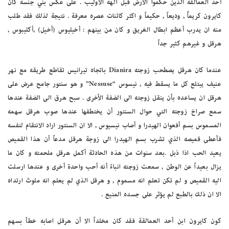
أحد العمالقة الذين حكموا الأرض قبل آلهة الأوليب . على عكس بني جنسه كان
كايرون كريماًَ , وديعاً , حكيماً و اكثر كائنات عصره معرفة . نتيجة لذلك فقد طلب
منه ان يدرب أعظم ابطال الغريق و كان من بينهم : أخيليوس (أخيل) ,أكليبوس ,
هرقل و غيرهم كثير جداً
عندما كان هرقل يصطحب زوجته Dianira باتجاه تيرانيس تقاطع طريقه مع نهر
عنيف يبتلع كل ما يسقط فيه , نيسوس “Nessuse” و هو سنتور جامح عرض على
هرقل ان يساعده بأن ينقل زوجته الى الضفة الأخرى . سبح هرق الى الضفة عندها
سمع صراخ زوجته التي حوال السنتور أن يختطفها عندها صوب هرقل سهمه
المسموس بسم أفعوان الهيدرا و أصاب نيسيوس , الا ان السنتور اراد الانتقام لنفسه
فأعطى قميصه الذي تشرب بسم الهيدرا الى زوجة هرقل مدعاً أن هذا القميص
يعيد الحب اذا ذبل .بعد سنوات من هذه الحادثة أكمل هرقل ملحمته و كان ما
يزال بعيداً عن الوطن , سمعت زوجته انباءً أنه أحب واحدة أخرى و عندها ارسلت
اليه القميص و لم تكن تعلم انه مسموم , و هرقل الذي لم يعلم انه ملوث ارتداه
الا ان ذلك بالطبع لم يؤثر على جسده المنيع .
كون كايرون ابن أحد العمالقة فقد كان مخلداً الا أن هرقل اصابه خطأ بسهم