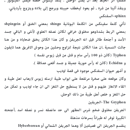
مقتفياً أثر الخيط بعد أن يقتل الوحش . ينفّذ تيسوس خطته فيقتل المينوتور ,
وينقذ أثينا من شره , ثم يعود ليخطف حبيبته ويرجع إلى بلاده ويتزوج بأردياني.
sphinx-السفنكس
تأتي كلمة سفينكس من الكلمة اليونانية shingo بمعني الخنق أو shpingein
بمعني الربط بشدةوهو مخلوق خرافي لكائن نصفه العلوي لأنثى و الباقي جسد
الأسد و أجنحة طائر قيل انه الجريفن و كان هذا الكائن يخنق ضحاياه و من هنا
جائت التسمية ,ان هذا الكائن نتيجة لتزاوج وحشين من وحوش الاغريق هما تايفون
Typhon (كائن ذو 100 رأس سام و قتل من قبل زيوس نفسه )
و Echidna (كائن له رأس حورية جميلة و جسد أفعى عملاقة ).
و أشهر حيوان السفنكس موجود فى قصة اوديب
وكان موقعه على صخرة مرتفعة على ابواب طيبة ارسله زيوس لارهاب اهل طيبة و
القاء الالغاز عليهم و قتل من لا يستطيع حل اللغز الى ان جاء اوديب و تمكن من
حل اللغز و خلص أهل طيبة من ذلك الوحش.
The Gryphon-الجريفين
الجريفن مخلوق ضخم شرس المظهر الى حد مانصفه نسر و نصفه اسد ,أجنحته
الكبيرة توفر له طيراناً بسرعات مذهلة
ينقسم الجريفن الى فصيلتين ألا وهما الجريفن الشمالي أو Hyberborean