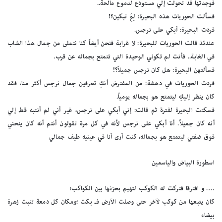
فوجدتها قد تحولت إلي مستودع لدموع مالحة..
فسألت الحوريات هذه البحيرة: لِمَِ تبكين؟!
فردت البحيرة: أبكي على نرجس.
عندئذ قالت الحوريات للبحيرة: لا غرابة فنحن أيضاً كنا نتملى من جمال هذا الشاب
في الغابة.. فأنت لم تكوني الوحيدة التي تتمتع بجماله عن قرب.
فسألتهن البحيرة: هل كان نرجس جميلاً؟!
فردت الحوريات في دهشة: من المفترض أنكِ تعرفين جمال نرجس أكثر منا، فقد
كان ينظر إليكِ ليتمتع هو بجماله يومياً.
فسكتت البحيرة لفترة ثم قالت: إني أبكي على نرجس، غير أني لم أنتبه قط إلي
أنه كان جميلاً. أنا أبكي على نرجس لأنه في كل مرة تقولون أنتم أنه كان ينحني
فوق ضفتي ليتمتع هو بجماله، كنت أرى أنا في عينيه طيف جمالي
اسطورة البياض والياسمين
…. و افترقا فتركت له الكوكب لتهيم بحزنها بين الكواكب؛
كان يتبعها من كوكب لآخر حتى وصلت الآرض فـ بكت ؛ومكان كل دمعة تنبت زهرة
بيضاء