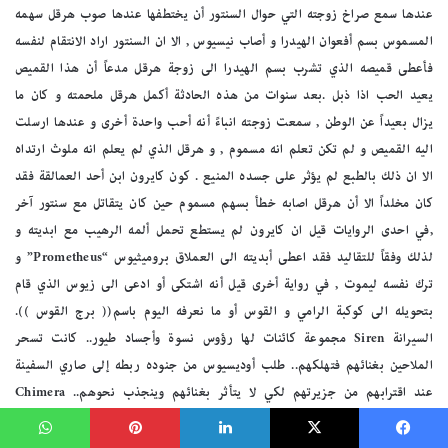
فيسبوك
‫X
لينكدإن
بينتيريست
واتساب