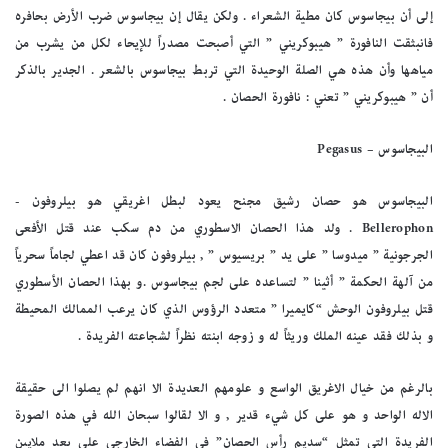
إلى أن بيجاسوس كان مطية الشعراء . ولكن يقال إن بيجاسوس ضرب الأرض بحافره
فانبثقت النافورة ” هيبوكريني ” التي أصبحت مصدراً للإيحاء لكل من يشرب من
مياهها وأن هذه هي الصلة الوحيدة التي تربط بيجاسوس بالشعر . الجدير بالذكر
أن ” هيبوكريني ” تعني : نافورة الحصان .
البيجاسوس – Pegasus
البيجاسوس هو حصان رشيق مجنح يعود لبطل اغريقي هو بيلروفون -
Bellerophon . ولد هذا الحصان الاسطوري من دم سكب عند قتل الأفعى
الجرجونية ” ميدوسا ” على يد ” بريسيوس ” , بيلروفون كان قد اعطي لجاماً سحرياً
من آلهة الحكمة ” أثينا ” لتساعده على لجم بيجاسوس .و بهذا الحصان الأسطوري
قتل بيلروفون الوحش “كايميرا ” متعدد الرؤوس الذي كان يرعب الممالك المحيطة
و بذلك فقد عينه الملك وريثاً له و زوجه ابنته نظراً لشجاعته الفريدة .
بالرغم من خيال الاغريق الواسع و علومهم العديدة الا انهم لم يصلوا الى حقيقة
الاله الواحد و هو على كل شيء قدير , و الا لقالوا سبحان الله في هذه الصورة
الفريدة التي تمثل “سديم رأس الحصان” في الفضاء الخارجي على بعد ملايين