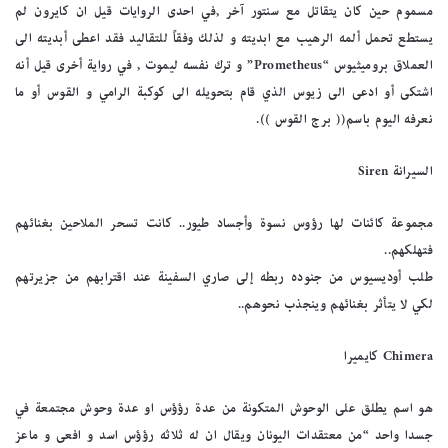
مسموم حين كان يتقاتل مع سنتور آخر ,في احدى الروايات قيل ان كايرون لم
يستطع تحمل ألمه الرهيب مع ابديته و لذلك وفقاً للتقاليد فقد اعطى أبديته الى
العملاق بروميثيوس “Prometheus” و ترك نفسه ليموت , في رواية أخرى قيل أنه
اشتكى أو ادعى الى زيوس الذي قام بتحويله الى كوكبة الرامي و القوس أو ما
نعرفه اليوم باسم(( برج القوس )).
السيرانة Siren
مجموعة كائنات لها رؤوس نسوة وأجساد طيور.. كانت تسحر الملاحين بغنائهم
فتهلكهم..
طلب أوديسيوس من جنوده ربطه إلى صاري السفينة عند اقترابهم من جزيرتهم
لكي لا يتأثر بغنائهم وينجذب نحوهم..
Chimera كايميرا
هو اسم يطلق على الوحوش المتكونة من عدة رؤؤس او عدة وحوش مجتمعة في
جسدا واحد “من معتقدات اليونان ويقال ان له ثلاثه رؤؤس اسد و افعى و ماعز