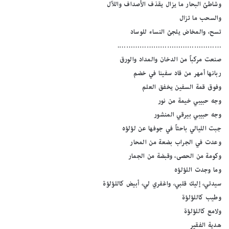
وشاطئ البحار ما يزال يقذف الأصداف واللآل
والسحب ما تزال
تسح، والمخاض يلجئ النساء للوساد
……………………………………….
صنعت مركباً من الدخان والمداد والورق
ربانها أمهر من قاد سفينا في خضم
وفوق قمة السفين يخفق العلم
وجه حبيبي خيمة من نور
وجه حبيبي بيرقي المنشور
جبت الليالي باحثاً في جوفها عن لؤلؤه
وعدت في الجراب بضعة من المحار
وكومة من الحصى، وقبضة من الجمار
وما وجدت اللؤلؤه
سيدتي، إليك قلبي، واغفري لي، أبيض كاللؤلؤة
وطيب كاللؤلؤة
ولامع كاللؤلؤة
هدية الفقير