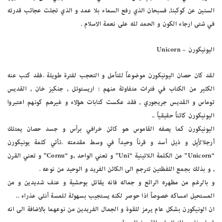
السنين عن كوكبنا, فسبحان الذي رفع السماء بلا عمد و الذي تجلت عجائب قدرته
في شتى ارجاء الكون و الحمد لله على نعمة الاسلام .
اليونيكورن – Unicorn
لقد كان حصان اليونيكورن موضوعاً للتأمل و التعجب لفترة طويلة .فقد كتب عنه
الكثير من الكتاب في فترات متفاوتة منهم : اريستوتل , جنكيز خان , القديس
توماس و القديس جريجوري , فقد عكست كتابات هؤلاء و غيرهم كونهم اعتبروا
اليونيكورن كائناً حقيقياً ..
اليونيكورن كما يصفه القاموس هو كائن خرافي برأس و جسد حصان يمتلك
أرجلالأيِل و ذيل أسد و قرناً وحيداً في وسط مقدمته .تأتي كلمة يونيكورن
“Unicorn” من الكلمة اللاتينية “Uni” و تعني الواحد ,و “Cornu” و تعني القرن
, و بذلك بجمع اللفظتين تترجم الى الكائن الفريد و الوحيد من نوعه .
و بالرغم من مظهره الرائع و جماله فانه يقاتل بوحشية و عنف شديدين و من
المستحيل امساكه خصوصاً اذا حوصر لكنه يستجيب بسهولة للمسة أنثى عذراء ..
ان الونيكورن بشكل عام يرمز للقوة و الجمال الفريدين من نوعهما بالاضافة الى انه