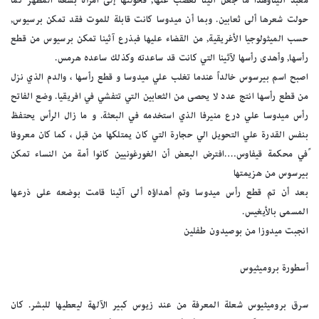
معبد آثيناوهدا ما جعل آثينا تغضب عنها, فحولتها إلى امرأة بشعة المظهر كما
حولت شعرها ألى ثعابين. وبما أن ميدوسا كانت قابلة للموت فقد تمكن برسيوس,
حسب الميثولوجيا الأغريقية, من القضاء عليها فبذرع آثينا تمكن برسيوس من قطع
رأسها, وأهدى رأسها لآثينا التي كانت قد ساعدته وكذلك ساعده هرمس.
اصبح اسم بيرسوس خالداً عندما تغلب علي ميدوسا و قطع رأسها ، والدم الذي نزل
من قطع رأسها انتج عدد لا يحصى من الثعابين التي تتفشي في افريقيا. وضع الفاتح
رأس ميدوسا علي درع منيرفا الذي استخدمه في البعثة. و ما زال الرأس يحتفظ
بنفس القدرة علي التحويل الي حجارة التي كان يمتلكها من قبل ، كما كان معروفا
ًفي محكمة قيفاوس….افترض البعض أن الغورغونيين كانوا أمة من النساء تمكن
بيرسوس من هزيمتها
بعد أن تم قطع رأس ميدوسا وتم أهداؤه ألى آثينا قامت بوضعه على ذرعها
المسمى بالأيغيس.
انجبت ميدوزا من بوصيدون طفلين
أسطورة بروميثيوس
سرق بروميثيوس شعلة المعرفة من عند زيوس كبير الآلهة ليعطيها للبشر. كان