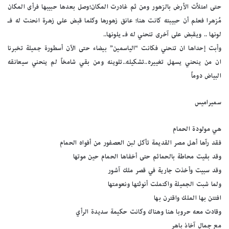
حتى امتلأت الأرض بالزهور ومن ثم غادرت المكان؛وصل بعدها حبيبها فرأى المكان
مُزهرا فعلم أن حبيبته كانت هنا؛ عانق زهورها وكلما قبض على زهرة انحنت له فـ
لونها .. ويقبض على آخرى تنحني له فـ يلونها..
وأبت إحداها ان تنحني فكانت “الياسمين” بيضاء حتى الآن أسطورة جميلة تخبرنا
ان من ينحني يسهل تغييره..تشكيله..تلوينه ومن بقي شامخاً لم ينحني سيعانقه
البياض دوماً
سميراميس
هي مولودة الحمام
فقد رآها أهل مصر القديمة تأكل لبن العصفور من أفواه الحمام
وقد بقيت محاطة بالحمائم حتى أخفاها الحمام حين موتها
وقد سبيت وأخذت جارية في قصر ملك آشور
ولما شبت الجميلة واكتملت أنوثتها ونعومتها
افتتن بها الملك واقترن بها
وقادت معه حروبا هنا وهناك وكانت حكيمة سديدة الرأي
مع جمال آخاذ باهر