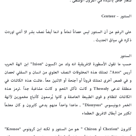
شعار خاص بالنبلاء في القرون الوسطى .
السنتور – Centaur
على الرغم من أن السنتور ليس حصاناً تماماً و انما أيضاً نصف بشر الا أنني اوردت
ذكره في سياق الحديث .
السنتور
حسب ما تقول الأسطورة الاغريقية انه ولد من اكسيون “Ixion” ابن الهة الحرب
آريس “Ares”. تمتلك هذه المخلوقات النصف العلوي من انسان و السفلي لحصان
و في قصص أخرى تمتلك قروناً أو أجنحة أو الاثنين معاً .عاشت هذه الكائنات في
منطقة تدعى Thessaly و كانت تأكل اللحم و كانت مشاغبة جداً .ترمز هذه
الكائنات للظلام و قوى الطبيعة العاصفة و كانوا يُرسمون كأتباع مخمورين لآلهة
الخمر ديونيسوس “Dionysus” , ماعدا واحداً منهم يدعى كايرون و كان معلماً
لكثير من أبطال الاغريق العظماء
كايرون “Cherion أو Chiron ” هو من السنتور و لكنه ابن كرونوس “Kronos”