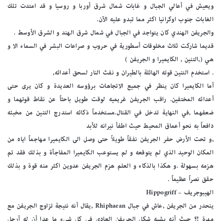
ويعيش في أعالي الجبال و غابات شمال شرق أوربا و روسيا و قد امتدت تلك
الغابات جنوب اوكرانيا اكثر مما تبدو عليه الآن.
والجريفن الهندي كان يتواجد في الجبال في شمال شرق الهند و الشرق الأوسط .
قديما شاركت ثلاث مخلوقات أسطورية في حروب و صراعات البشر في السماء الا و
هي (,التنين , الكايميرا و الجريفن )
. استخدم التنين قوته الهائلة بالطيران و نفث النار لسحق أعدائه,
أما الكايميرا كان ينظر في جميع الاتجاهات برؤوسه العديدة و كان يرى حتى
أعدائه المختفين. راقب الجريفن غريميه لوقت طويل باحثاً عن نقاط قوتهما و
ضعفهما ,في النهاية تدخل في القتال.مستخدماً ذكائه استدرج التنين من مخبئه
دافعاً به نحو أعماق المحيط حيث اطفأ نيرانه للأبد
,و تحت الأرض حفر الجريفن نفقاً طويلاً حتى وصل الى الكايميرا مهاجماً اياه من
المكان الوحيد الذي لم يتوقعه و لم يستوعب الكايميرا المفاجأة و بذلك فقد تم
هزمه بسهولة .و هكذا بالذكاء و العلم هزم الجريفن عدوين اكثر منه قوة و بذلك
حقق نصراً عظيماً .
الهيبوجريف – Hippogriff
ينحدر من الجريفن ,عاش في جبال Rhiphaean ,يقال أنه نتيجة تزاوج الجريفن مع
مهرة !؟ حيث أنه يشبه شكل الجريفن العادي في كل شيء ما عدا أن له أرجل