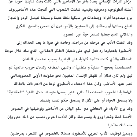
يزخر التراث الإنساني بعدد وافر من الأساطير ،التي كانت وقت كتابتها أجوبة عن
أسئلة أنطولوجية ومعرفية وقيمية، شغلت الشعوب التي أنتجت هذه الأساطير،وقد
برع مبدعوها أفرادا وجماعات في سبكها بلغة متينة وبسيطة تتوسل الرمز والمجاز
لتبلغ رسالتها أو رسائلها إلى المعنيين بالأمر، دون أن تضحي بالعمق الفكري
والدلالي الذي جعلها تستمر حية عبر العصور.
وقد التفت الأدب في مرحلة من مراحله، وخاصة في فترة ما بعد الحداثة إلى
الأسطورة باعتبارها رد فعل قوي على طغيان التفكر العقلاني، الذي ساد خلال موجة
الحداثة، والذي كانت نتائجه كارثية على البشرية بسبب استعمار البلدان
المستضعفة بحجج ” عقلية و منطقية”، وانتهى المطاف بإشعال حروب عالمية لم
تبق ولم تذر. فكان أن تقهقر الإنسان المغبون نحو طفولته الأولى المعنوية،التي
تعبر عنها الأساطير، وكان هذا الاحتفاء بالأسطوري نوعا من الاعترافات بالثقافة
الهامشية للشعوب المستضعفة ،التي اعتبر بعضها متوحشا خلال الفترة “العقلانية”
ولا يستحق الحياة أو على الأقل لا يستحق حكم نفسه بنفسه.
وقد برع الأدباء في التعاطي مع الكم الهائل من الأساطير وتوظيفها في النصوص
الأدبية قصة وشعرا ورواية ومسرحية، وكان للأدب العربي نصيب من ذلك حتى وإن
جاء ذلك متأخرا.
ويتميز توظيف الأدب العربي للأسطورة، متمثلا بالخصوص في الشعر ، بمرحلتين