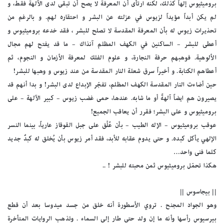
بروميثيوس إلهاً كذلك، لكنه ارتأى أن المعرفة لا يصح أن تبقى لدى الآلهة فقط، و
لم يكن أبداً مؤيداً لزيوس في عزلته عن البشر و احتقاره لهم. و بالرغم من
تحذيرات زيوس له بأن المعرفة المقدسة لا تصلح للبشر ، فقد خدعه بروميثيوس و
أعطى للبشر – الساكنين في الكهف المظلم آنذاك – ما قد يفتح لهم مجال
الألوهية. فوهبهم حرفة النجارة، و علوم الفلك لمعرفة الأزمان و النجوم، ثم
أعطاهم الكتابة. و أخيراً سرق شعلة النار المقدسة من عند زيوس و وهبها للبشر!
حين أضاءت النار المقدسة الكهف المظلم، تفجّر الإبداع لدى البشر! و بدا أنهم قد
يصيرون هم ايضاً آلهةً أو ما شابه. عندها، حمى غضب زيوس – كبير الآلهة – على
بروميثيوس و على البشر؛ فقرر أن يعاقب الجميع!
عوقب بروميثيوس – الإله الطيب – بأن عُلِّق على جبل القوقاز عارياً، بينما النسر
الإلهي يأكل كبده. و حتى يدوم عقابه للأبد، فقد أمر زيوس بأن يُخلق له كبدٌ جديد
كلما فنى واحد…
هكذا تحمّل بروميثيوس ثمن محبته للبشر ! ..
|| بيجاسوس ||
وهو الجواد المجنح . تروي الأسطورة أنه خلق من جسد ميدوسا بعد أن قطع
بيرسيوس رأسها وأنه ما إن ولد حتى طار إلى السماء . وتذهب الروايات المتأخرة