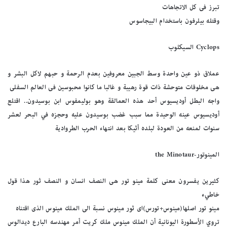
تبرز فى كل الاتجاهات
وقتله بيلرفون باستخدام البيجاسوس
Cyclops السيكلوب
عملاق ذو عين واحدة وسط الجبين معروفين بعدم الرحمة و حبهم لاكل البشر و
هى مخلوقات متوحشة ذات قوة رهيبة و غالبا ما كانوا محبوسين فى العالم السفلى
واجه البطل أوديسيوس أحد هذه العمالقة وهو بوليمفوس ابن بوسيدون.. اقتلع
أوديسيوس عينه الوحيدة مما سبب غضب بوسيدون عليه وحجزه في البحر لعشر
سنوات لمنعه من العودة لبلده أثيكا بعد انتهاء الحرب الطروادية
المينوتور-the Minotaur
كثيرين يفسرون معنى كلمة مينو تور هى النصف انسان و النصف ثور هذا قول
خاطيء
مينو تور اصلها(مينوس+تورس)اى ثور مينوس نسبة الى الملك مينوس الذى اقتناه
تروي الأسطورة اليونانية أن الملك مينوس ملك كريت أمر مهندسه البارع ديدالوس