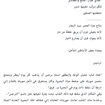
-هذي جبال الملح والقصدير
فكل مركب تجيئها تدور
تحطمها الصخور
…………..
ملاح هذا العصر سيد البحار
لأنه يعيش دون أن يريق نقطة من دم
لأنه يموت قبل أن يصارع التيار
وهذه بعض الأساطير للتأمل:
نرسيس
اعتاد شاب جميل الوجه والمظهر اسمه نرجس أن يذهب كل يوم لينظر ويتمتع
بحسن صورته على صفحة مياه البحيرة. وكان يستغرق في تأمل صورته بافتتان إلي
درجة أن سقط ذات يوم في البحيرة و.. غرق!
وفي المكان الذي سقط فيه ذلك الشاب نبتت زهرة نعرفها نحن باسم “النرجس”..
وعندما مات الشاب جاءت حوريات الغابات إلي ضفاف تلك البحيرة العذبة المياه