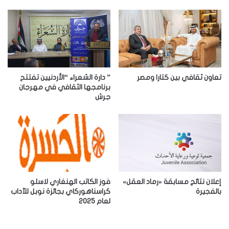
ك
ا
ل
إ
ل
ك
ت
ر
تعاون ثقافي بين كتارا ومصر
” دارة الشعراء “الأردنيين تفتتح
و
برنامجها الثقافي في مهرجان
جرش
ن
ي
إعلان نتائج مسابقة «رماد العقل»
فوز الكاتب الهنغاري لاسلو
بالفجيرة
كراسناهوركاي بجائزة نوبل للآداب
لعام 2025