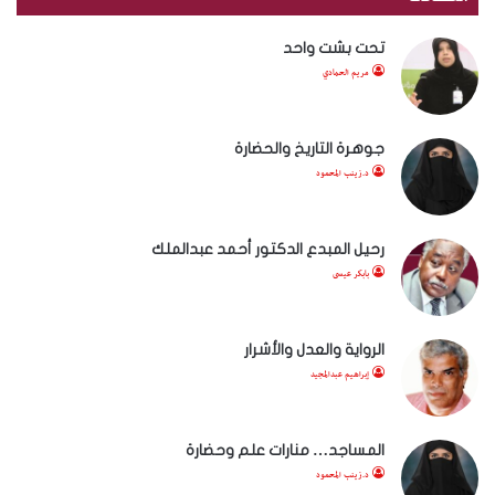
تحت بشت واحد
مريم الحمادي
جوهرة التاريخ والحضارة
د.زينب المحمود
رحيل المبدع الدكتور أحمد عبدالملك
بابكر عيسى
الرواية والعدل والأشرار
إبراهيم عبدالمجيد
المساجد… منارات علم وحضارة
د.زينب المحمود