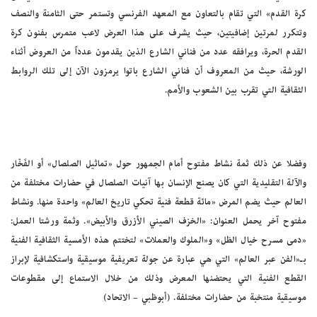
كرة القدم» التي تقام بالتعاون مع المعهد الفرنسي وتستمر حتى الثامنة والنصف
وتتكرر لمرتين إضافيتين، حيث يشرف على هذا العرض لاعب متمرس بفنون كرة
القدم الحرة، ويرافقه عدد من فناني الشارع الذين يقدمون عدداً من العروض أثناء
الورشة، حيث من المعروف أن فناني الشارع باتوا يرمزون الآن إلى تلك الروابط
الثقافية التي تقرب بين الشعوب والأمم.
وفضلا عن ذلك ثمة نشاط مفتوح أمام الجمهور حول «تماثيل الصلصال» أو الفَخّار
والآلة التقليدية التي كان يصنع الإنسان بها آنيات الصلصال في حضارات مختلفة من
العالم حيث يضم المرض «مائة قطعة فنية تحكي تاريخ العالم» واحدة منها. ونشاط
مفتوح آخر يحمل العنوان: «الخزف الصيني الأزرق والأبيض». وثمة ورشتا العمل:
«دمى مسرح خيال الظل» و«الملوك والعملات» لتختتم هذه الأمسية الثقافية الفنية
بـ«الفن عبر العالم» التي هي عبارة عن جولة تعريفية موسيقية واستكشافية لإبراز
القطع الفنية التي يحتضنها المعرض وذلك من خلال الاستماع إلى مقطوعات
موسيقية منتخبة من حضارات مختلفة. (أبوظبي – الاتحاد)