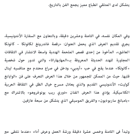
يتشكل لدى المتلقي انطباع مميز يجمع الفن بالتاريخ.
وفي المكان نفسه، في الثامنة وعشرين دقيقة، وبالتعاون مع السفارة الأندونيسية،
يجري تقديم العرض الذي يحمل العنوان: «رقصة غاندرونغ لكاتوتكا – كاتوتكا
العاشق»، المأخوذ من إحدى قصص الملحمة الهندية واسعة الانتشار في الثقافات
المجاورة للهند الحديثة المعروفة بـ«المهابهاراتا» والتي تدور حول شخصية
«كاتوتكا» عندما يقع في حب «آرمبي» ودخل في صراع محتدم مع منافسيه لينال
قلبها. حيث من الممكن للجمهور من خلال هذا العرض التعرف على فن «الوايانغ
كوليت» الأندونيسي القديم والذي يعادل مسرح خيال الظل في الثقافة العربية
الكلاسيكية. يؤدي هذا العرض الفنان «دوري ريب يونوغروهو» بالاشتراك مع
«بامبانغ ساربوديون» والفريق الموسيقي الذي يتشكل من سبعة عازفين.
وتبدأ في الثامنة وخمس عشرة دقيقة ورشة العمل وعرض أداء «عندما نلتقي مع