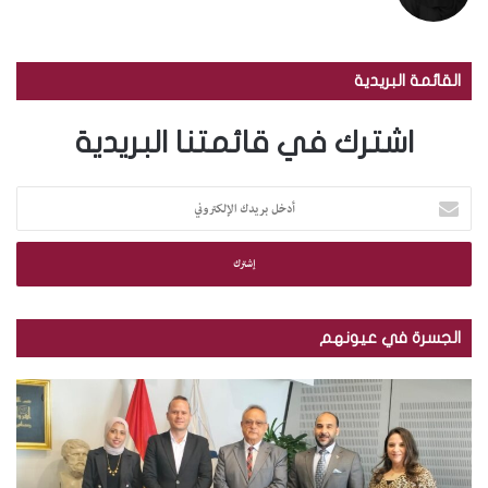
القائمة البريدية
اشترك في قائمتنا البريدية
أ
د
خ
ل
ب
ر
ي
الجسرة في عيونهم
د
ك
م
ب
ا
ك
ا
ل
ت
ل
إ
ب
ص
ل
ة
و