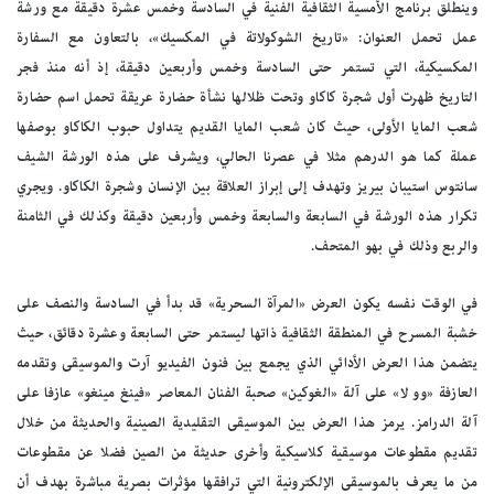
وينطلق برنامج الأمسية الثقافية الفنية في السادسة وخمس عشرة دقيقة مع ورشة
عمل تحمل العنوان: «تاريخ الشوكولاتة في المكسيك»، بالتعاون مع السفارة
المكسيكية، التي تستمر حتى السادسة وخمس وأربعين دقيقة، إذ أنه منذ فجر
التاريخ ظهرت أول شجرة كاكاو وتحت ظلالها نشأة حضارة عريقة تحمل اسم حضارة
شعب المايا الأولى، حيث كان شعب المايا القديم يتداول حبوب الكاكاو بوصفها
عملة كما هو الدرهم مثلا في عصرنا الحالي، ويشرف على هذه الورشة الشيف
سانتوس استيبان بيريز وتهدف إلى إبراز العلاقة بين الإنسان وشجرة الكاكاو. ويجري
تكرار هذه الورشة في السابعة والسابعة وخمس وأربعين دقيقة وكذلك في الثامنة
والربع وذلك في بهو المتحف.
في الوقت نفسه يكون العرض «المرآة السحرية» قد بدأ في السادسة والنصف على
خشبة المسرح في المنطقة الثقافية ذاتها ليستمر حتى السابعة وعشرة دقائق، حيث
يتضمن هذا العرض الأدائي الذي يجمع بين فنون الفيديو آرت والموسيقى وتقدمه
العازفة «وو لا» على آلة «الغوكين» صحبة الفنان المعاصر «فينغ مينغو» عازفا على
آلة الدرامز. يرمز هذا العرض بين الموسيقى التقليدية الصينية والحديثة من خلال
تقديم مقطوعات موسيقية كلاسيكية وأخرى حديثة من الصين فضلا عن مقطوعات
من ما يعرف بالموسيقى الإلكترونية التي ترافقها مؤثرات بصرية مباشرة بهدف أن