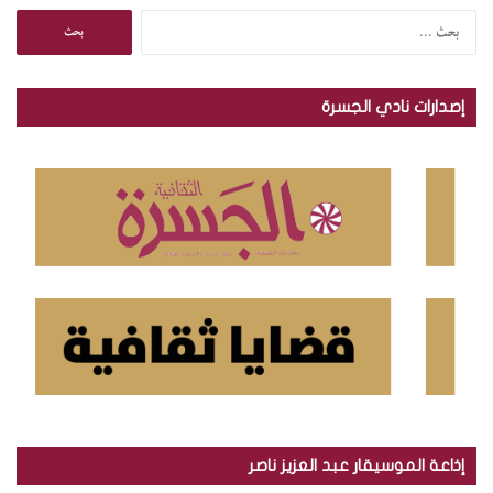
ا
ل
ب
ح
إصدارات نادي الجسرة
ث
ع
ن
:
إذاعة الموسيقار عبد العزيز ناصر