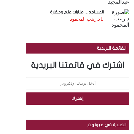
المساجد… منارات علم وحضارة
د.زينب المحمود
القائمة البريدية
اشترك في قائمتنا البريدية
أ
د
خ
ل
ب
ر
ي
د
الجسرة في عيونهم
ك