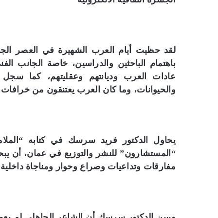
لقد حظيت أيام العرب الشهيرة في العصر الج
باهتمام الباحثين والدراسين، خاصة الجانب ال
عادات العرب وديانتهم وعقليتهم، كما سجل ا
والحيوانات، وما كان العرب يعتنقون من خرافات و
يحاول الدكتور فريد سرسك في كتابه “الملام
“المستشارون” للنشر والتوزيع في عمان، أن يبحث
مفارقات وتداعيات وصراع وحوار ومناجاة داخلية.
ويبين الدكتور سرسك أن الشاعر الجاهلي لم يعمد