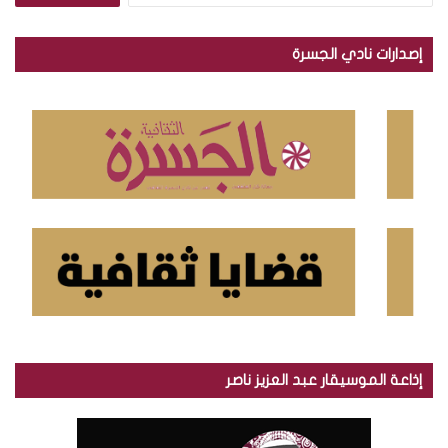
ب
ح
إصدارات نادي الجسرة
ث
ع
ن
:
إذاعة الموسيقار عبد العزيز ناصر