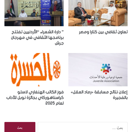
ل
إ
ل
ك
ت
ر
تعاون ثقافي بين كتارا ومصر
” دارة الشعراء “الأردنيين تفتتح
و
برنامجها الثقافي في مهرجان
جرش
ن
ي
إعلان نتائج مسابقة «رماد العقل»
فوز الكاتب الهنغاري لاسلو
بالفجيرة
كراسناهوركاي بجائزة نوبل للآداب
لعام 2025
ا
ل