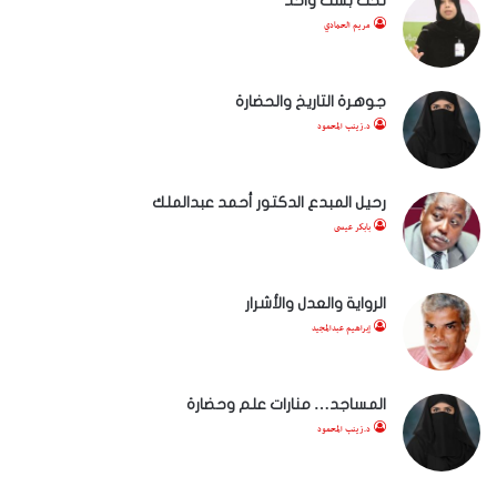
تحت بشت واحد
مريم الحمادي
جوهرة التاريخ والحضارة
د.زينب المحمود
رحيل المبدع الدكتور أحمد عبدالملك
بابكر عيسى
الرواية والعدل والأشرار
إبراهيم عبدالمجيد
المساجد… منارات علم وحضارة
د.زينب المحمود