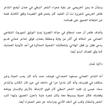
وبشأن ما يميز الخروصي عن بقية شعراء الشعر النبطي في عمان، أوضح الشاعر
طاهر العريمي للجزيرة نت أن الفقيد كان يحمل قلق القصيدة وقلق الكتابة، فضلا
عن اشتغاله العميق على قصائده.
وأضاف طاهر أن حمد استطاع في حياته القصيرة زمنيا التوثيق للموروث الشفاهي
العماني عبر انتقاله في أكثر من ولاية ومنطقة بعمان، فوثق لشاعر عماني قديم
يدعى قطن بن قطن الهلالي، وللحكايات الشعبية المتناثرة في أحد الأودية العمانية،
كما وثق لقصائد البدو أيضا.
ذاكرة عُمان
أما الشاعر العماني مسعود الحمداني، فوصف حمد بأنه كان يحب الحياة وغير
متكلف في قصيدته، وأنه كان شاعرا حرا في داخله، في حين قال الكاتب والشاعر
سماء عيسى إن فقيد الشعر النبطي كان قوي الارتباط بالأرض والإنسان ووطنه
وقضاياه، فكان عميقا وبسيطا معا، وكان شعره مليئا بالحزن العميق، ولهذا كتب
الشعر والمقال وكتب في النقد الأدبي ودراسات عن شعر الصحراء أيضا.