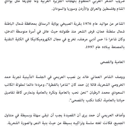
ضروب الشعر العربي المنظوم بلهجات الجزيرة العربية وما جاورها مثل بوادي
الشام وفلسطين والعراق والأردن وسوريا والسودان.
الشاعر من مواليد عام 1976 بقرية الصبيخي بولاية الرستاق بمحافظة شمال الباطنة
شمال سلطنة عمان، قرض الشعر منذ طفولته حيث عاش في أسرة متوسطة الدخل،
وكان شاعرا ذا حس أدبي مرهف، تخرج في مجال الكهروميكانيكا في الكلية التقنية
بالمصنعة ببلاده عام 1997.
العامية والفصحى
ووصف الشاعر العماني خالد بن نصيب العريمي في الجلسة التأبينية تجربة حمد
الخروصي الشعرية، قائلا إن حمد كان “شاعرا بالفطرة”، ومرددا دائما لمقولة الكاتب
السعودي محمد الرطيان “نحن نحب بالعامية ونكره بالعامية ونمارس كافة تفاصيل
حياتنا بالعامية، لكننا نكتب بالفصحى”.
وأضاف العريمي أن حمد يرى أن القصيدة يجب أن تبقى سهلة وبسيطة في متناول
الجميع، فكانت لغته سلسة وتراكيبه بسيطة من حيث بنية النص والصورة الشعرية.