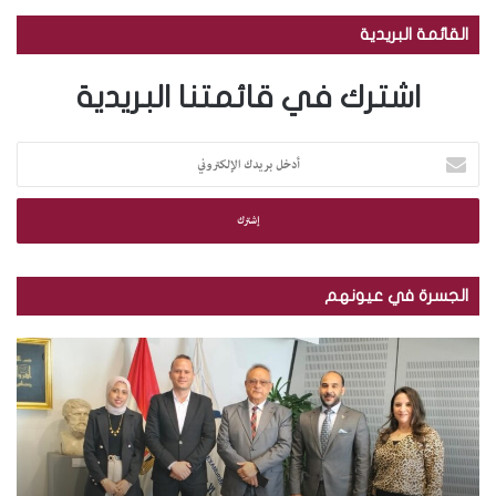
القائمة البريدية
اشترك في قائمتنا البريدية
أ
د
خ
ل
ب
ر
ي
الجسرة في عيونهم
د
ك
م
ب
ا
ك
ا
ل
ت
ل
إ
ب
ص
ل
ة
و
ك
ا
ر
ت
ل
.