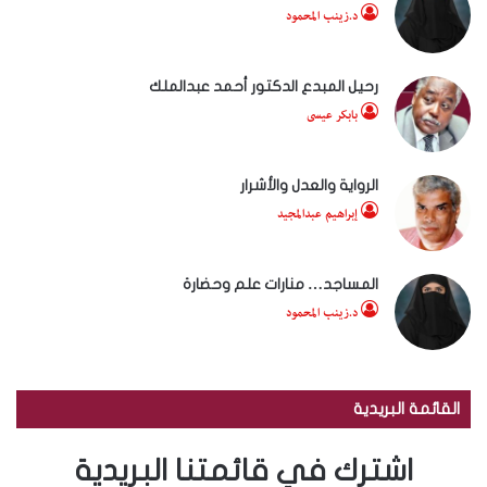
د.زينب المحمود
رحيل المبدع الدكتور أحمد عبدالملك
بابكر عيسى
الرواية والعدل والأشرار
إبراهيم عبدالمجيد
المساجد… منارات علم وحضارة
د.زينب المحمود
القائمة البريدية
اشترك في قائمتنا البريدية