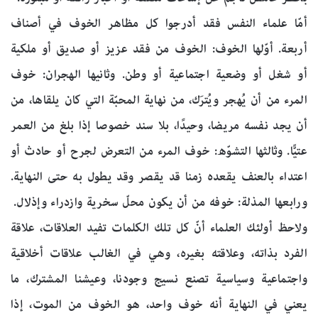
أمّا علماء النفس فقد أدرجوا كل مظاهر الخوف في أصناف
أربعة. أوّلها الخوف: الخوف من فقد عزيز أو صديق أو ملكية
أو شغل أو وضعية اجتماعية أو وطن. وثانيها الهجران: خوف
المرء من أن يُهجر ويُترَك، من نهاية المحبّة التي كان يلقاها، من
أن يجد نفسه مريضا، وحيدًا، بلا سند خصوصا إذا بلغ من العمر
عتيًّا. وثالثها التشوّه: خوف المرء من التعرض لجرح أو حادث أو
اعتداء بالعنف يقعده زمنا قد يقصر وقد يطول به حتى النهاية.
ورابعها المذلة: خوفه من أن يكون محلّ سخرية وازدراء وإذلال.
ولاحظ أولئك العلماء أنّ كل تلك الكلمات تفيد العلاقات، علاقة
الفرد بذاته، وعلاقته بغيره، وهي في الغالب علاقات أخلاقية
واجتماعية وسياسية تصنع نسيج وجودنا، وعيشنا المشترك، ما
يعني في النهاية أنه خوف واحد، هو الخوف من الموت، إذا