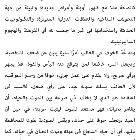
كالصحة مثلا مع ظهور أوبئة وأمراض جديدة؛ والبيئة من جهة
التحولات المناخية والعلاقات الدولية المتوترة؛ والتكنولوجيات
الحديثة واستخدامها في غير ما جعلت له، أي القرصنة والهجوم
السايبرنيتيك.
وقد عُدّ الخوف في الغالب أمرًا سلبيّا ينبئ عن ضعف الشخصية،
ويجعل المرء خاضعا لمن يتوقع منه البأس والقوة، فلا يجهر
برأي صريح، ولا يقدم على عمل جريء خوفا من وخيم العواقب،
لأن الخائف يسلك سلوك عبد، على رأي هيغل، فالسيد في
اعتقاده هو الذي لا يخاف، في صراعه بين الموت والحياة، أن
يغامر بحياته، فهو مستعد للموت ليثبت حريته، في حين أن
العبد يرتجف خوفا على حياته، ويقبل العبودية طوعا للمحافظة
عليها. أي أن حياة الشجاع في موته وموت الجبان في حياته. كما