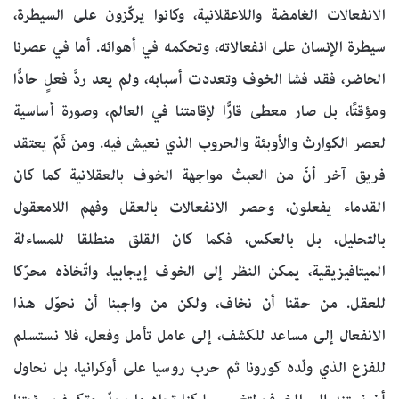
الانفعالات الغامضة واللاعقلانية، وكانوا يركّزون على السيطرة،
سيطرة الإنسان على انفعالاته، وتحكمه في أهوائه. أما في عصرنا
الحاضر، فقد فشا الخوف وتعددت أسبابه، ولم يعد ردَّ فعلٍ حادًّا
ومؤقتًا، بل صار معطى قارًّا لإقامتنا في العالم، وصورة أساسية
لعصر الكوارث والأوبئة والحروب الذي نعيش فيه. ومن ثَمّ يعتقد
فريق آخر أنّ من العبث مواجهة الخوف بالعقلانية كما كان
القدماء يفعلون، وحصر الانفعالات بالعقل وفهم اللامعقول
بالتحليل، بل بالعكس، فكما كان القلق منطلقا للمساءلة
الميتافيزيقية، يمكن النظر إلى الخوف إيجابيا، واتّخاذه محرّكا
للعقل. من حقنا أن نخاف، ولكن من واجبنا أن نحوّل هذا
الانفعال إلى مساعد للكشف، إلى عامل تأمل وفعل، فلا نستسلم
للفزع الذي ولّده كورونا ثم حرب روسيا على أوكرانيا، بل نحاول