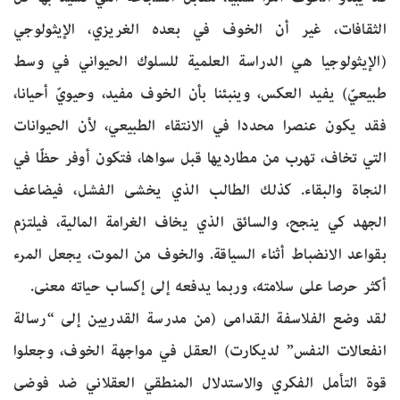
الثقافات، غير أن الخوف في بعده الغريزي، الإيثولوجي
(الإيثولوجيا هي الدراسة العلمية للسلوك الحيواني في وسط
طبيعيّ) يفيد العكس، وينبئنا بأن الخوف مفيد، وحيويّ أحيانا،
فقد يكون عنصرا محددا في الانتقاء الطبيعي، لأن الحيوانات
التي تخاف، تهرب من مطارديها قبل سواها، فتكون أوفر حظّا في
النجاة والبقاء. كذلك الطالب الذي يخشى الفشل، فيضاعف
الجهد كي ينجح، والسائق الذي يخاف الغرامة المالية، فيلتزم
بقواعد الانضباط أثناء السياقة. والخوف من الموت، يجعل المرء
أكثر حرصا على سلامته، وربما يدفعه إلى إكساب حياته معنى.
لقد وضع الفلاسفة القدامى (من مدرسة القدريين إلى “رسالة
انفعالات النفس” لديكارت) العقل في مواجهة الخوف، وجعلوا
قوة التأمل الفكري والاستدلال المنطقي العقلاني ضد فوضى