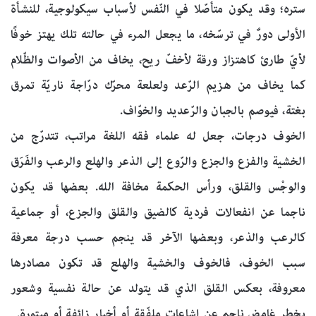
ستره؛ وقد يكون متأصّلا في النّفس لأسباب سيكولوجية، للنشأة
الأولى دورٌ في ترسّخه، ما يجعل المرء في حالته تلك يهتز خوفًا
لأيّ طارئ كاهتزاز ورقة لأخفّ ريح، يخاف من الأصوات والظّلام
كما يخاف من هزيم الرّعد ولعلعة محرّك درّاجة ناريّة تمرق
بغتة، فيوصم بالجبان والرّعديد والخوّاف.
الخوف درجات، جعل له علماء فقه اللغة مراتب، تتدرّج من
الخشية والفزع والجزع والرّوع إلى الذعر والهلع والرعب والفَرَق
والوجْس والقلق، ورأس الحكمة مخافة الله. بعضها قد يكون
ناجما عن انفعالات فردية كالضيق والقلق والجزع، أو جماعية
كالرعب والذعر، وبعضها الآخر قد ينجم حسب درجة معرفة
سبب الخوف، فالخوف والخشية والهلع قد تكون مصادرها
معروفة، بعكس القلق الذي قد يتولد عن حالة نفسية وشعور
بخطر غامض ناجم عن إشاعات ملفّقة أو أخبار زائفة أو مبتورة.