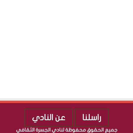
ا
س
S
ل
و
ج
ا
S
م
ق
ه
ا
و
ل
ر
م
ي
ص
ة
ر
ا
ي
ل
ة
ع
ر
ا
ق
ي
ة
راسلنا
عن النادي
جميع الحقوق محفوظة لنادي الجسرة الثقافي