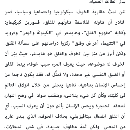
بدل الطاعة العمياء.
لئن تمتّ مقاربة الخوف سيكولوجيا واجتماعيا وسياسيا، فمن
النادر أن تناوله الفلاسفة تناولَهم للقلق، فسورين كيركيغارد
وكتابه “مفهوم القلق”، وهايدغر في “الكينونة والزمن” وفرويد
في “التثبيط، أعراض وقلق” ركزوا دراساتهم على مسألة القلق.
ولكن أبرز من ميّز بين الخوف والقلق هو هايدغر، حيث بيّن أن
الخوف له موضوعه، حيث يعرف المرء سبب خوفه، بينما القلق
أو الضيق النفسي غير محدد، ولا تَمثُّل له، فقد يكون ناجما عن
إحساس الإنسان بتناهيه، تناهيا يتجلى من خلال انزلاق العالم
في كليّته، وكأن كل شيء يتلاشى، وينقلب سوادا في وضح النهار،
فتنعقد الحنجرة ويحس الإنسان بألم دون أن يعرف السبب. أي
أن القلق انفعال ميتافيزيقي، بخلاف الخوف، الذي يبدو عاريا
من المعنى. ولكن ثمة مخاوف جديدة، في شتى المجالات،