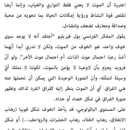
اعتبرنا أن الموت لا يعني فقط التواري والغياب، وإنما أيضا
تقلص قوة النشاط ورؤية إمكانات الحياة بما تحويه من محبة
وصداقة ومعارف تضعف وتتضاءل.
يقول المفكر الفرنسي بول فيريليو “أعتقد أنه لا يوجد سوى
خوف واحد، هو الخوف من الموت، ولكن لا ندري أبدا أيّهما
أشدّ رعبا، احتمال موت الذات، أم احتمال موت الآخر”. ولو أنّ
فرويد يجزم بأن لاوعينا لا يؤمن بالموت، لكوننا لا نملك أيّ
وسيلة لتمثّله، وأن الصورة الوحيدة التي يمكن أن نحملها عنه
هي الفراق. أي أن الموت ينظر إليه كفراق الفرد لذاته، وتظهر
صورة الفراق في شكل خصاء أو حداد.
على المستوى الباثولوجي، قد يأخذ الخوف شكل فوبيا (رهاب
الانغلاق، رهاب الخَلاء، رهاب الحشرات والزواحف…) أو شكل