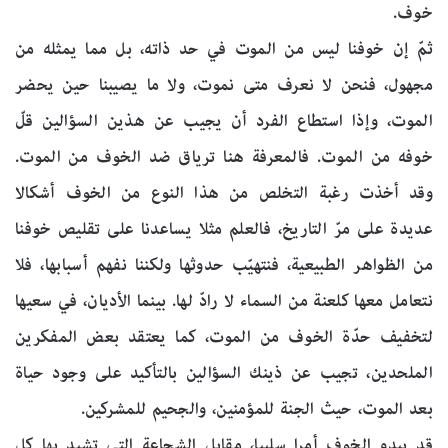
خوف.
ثمّ إن خوفنا ليس من الموت في حد ذاته، بل مما يمثله من
مجهول، فنحن لا نعرف متى نموت، ولا ما يصيبنا حين يحضر
الموت، وإذا استطاع الفرد أن يجيب عن هذين السؤالين قلّ
خوفه من الموت. فالمعرفة هنا ترياق ضد الخوف من الموت.
وقد أخذت رغبة التخلص من هذا النوع من الخوف أشكالا
عديدة على مرّ التاريخ، فالعلم مثلا يساعدنا على تقليص خوفنا
من الظواهر الطبيعية، فنتهيّب حدوثها ولكننا نفهم أسبابها، فلا
نتعامل معها كلعنة من السماء لا رادّ لها. بينما الأديان، في سعيها
لتخفيف حدّة الخوف من الموت، كما يعتقد بعض المفكرين
الملحدين، تجيب عن ذينك السؤالين بالتأكيد على وجود حياة
بعد الموت، حيث الجنة للمؤمنين، والجحيم للمشركين.
قد يبدو الخوف أمرا سلبيا، مقابل الشجاعة التي تشيد بها كل