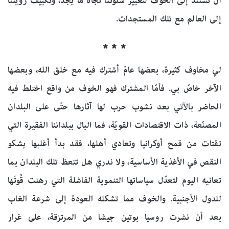
أن نستند إلى الخوف لتغيير سلوكنا تجاه ما يجدّ، وتكييف رؤيتنا
إلى العالم مع تلك المستجدات.
* * *
لي مخاوف كثيرة، بعضها عامّ أشترك فيه مع خلق الله، وبعضها
الآخر خاصّ بي. فأمّا المشترك فهو الخوف من واقع اختلط فيه
الحاضر بالآتي بعد نشوب حرب لها آثارها حتّى على البلدان
المصنّعة، ذات الاقتصادات القويّة، فما البال ببلداننا الفقيرة التي
تقتات من قمح أوكرانيا وتعادي أهلها، فقد بدأ أغلبها يشكو
النقص في الأغذية الأساسية، ولا ندري هل تتعظ تلك البلدان بما
تعانيه اليوم لتعدّل سياساتها التنموية الفاشلة التي رهنت قُوتَها
للدول الأجنبية. والخوف مما تشكله العودة إلى شرعة الغاب
بعد أن نشرت روسيا بوتين جيشا من المرتزقة، على غرار