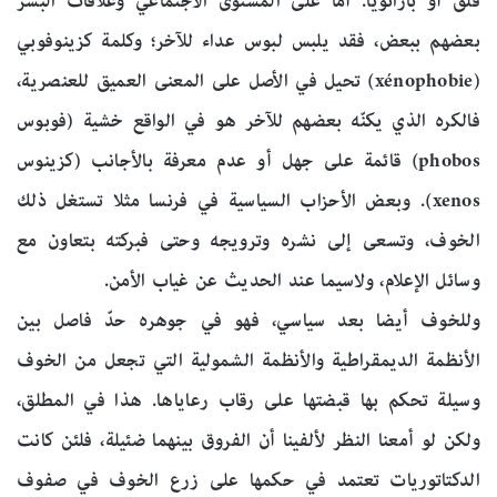
قلق أو بارانويا. أمّا على المستوى الاجتماعي وعلاقات البشر
بعضهم ببعض، فقد يلبس لبوس عداء للآخر؛ وكلمة كزينوفوبي
(xénophobie) تحيل في الأصل على المعنى العميق للعنصرية،
فالكره الذي يكنّه بعضهم للآخر هو في الواقع خشية (فوبوس
phobos) قائمة على جهل أو عدم معرفة بالأجانب (كزينوس
xenos). وبعض الأحزاب السياسية في فرنسا مثلا تستغل ذلك
الخوف، وتسعى إلى نشره وترويجه وحتى فبركته بتعاون مع
وسائل الإعلام، ولاسيما عند الحديث عن غياب الأمن.
وللخوف أيضا بعد سياسي، فهو في جوهره حدّ فاصل بين
الأنظمة الديمقراطية والأنظمة الشمولية التي تجعل من الخوف
وسيلة تحكم بها قبضتها على رقاب رعاياها. هذا في المطلق،
ولكن لو أمعنا النظر لألفينا أن الفروق بينهما ضئيلة، فلئن كانت
الدكتاتوريات تعتمد في حكمها على زرع الخوف في صفوف