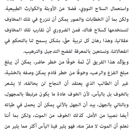
واستعمال السلاح النووي، فضلا عن الأوبئة والكوارث الطبيعية.
ولكن بما أن الخطابات والصور يمكن أن تنزرع في تلك المخاوف
لتستخدمها كسلاح فتاك، فمن الضروري أن نقارب تلك المخاوف
عقلانيا، وهذا رهان كل تربية حقّ، بشكل يسمح لنا بالتحكم في
انفعالاتنا، ونستعين بالمعرفة لفضح التدجيل والترهيب.
ويؤكّد هذا الفريق أنّ ثمة خوفًا من خطر حاضر، يمكن أن يبلغ
مبلغ الفزع والرعب، وخوفًا من خطر قادم يمكن وصفه بالخشية،
غير أن الطالب الذي يعتقد أن النجاح لن يحالفه، لا يشعر
بالخوف بل باليأس، لأن الخوف عادة ما يكون مرتبطا بالمجهول،
وبالتالي بالجهل، بيد أن الجهل بالآتي يمكن أن يحمل في طياته
أيضا نصيبا من الأمل. كذلك الخوف من الموت، ولكن بما أننا
نعلم أن الموت لا مفرّ منه، فهو يثير فينا اليأس أكثر مما يثير من