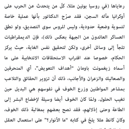
رعاياها (في روسيا بوتين مثلا، كلّ من يتحدث عن الحرب على
أوكرانيا مآله السجن، فقد صرّح الدكتاتور بأنها عملية خاصة
لتسوية وضعية حدودية، وليس للروس سوى التصديق، ولو نطق
العساكر العائدون من الجبهة بعكس ذلك)، فإن الديمقراطيات
تلجأ إلى وسائل أخرى، ولكن لتحقيق نفس الغاية، حيث يركز
الحكام، خصوصا عند اقتراب الاستحقاقات الانتخابية على ما
أسماه زيغمونت باومان “أهداف التعويض”، أي المنحرفين
والصعاليك والزعران والأجانب، ذلك أن تزوير الحقائق والتلاعب
بمشاعر المواطنين وزرع الخوف في نفوسهم هي البديل حين
تغيب الحلول. ولمّا كان الخوف أيضا وسيلة لإخضاع البشر إلى
الطاعة وحتى إذلالهم، فقد نصح بعضهم بمغالبة ذلك الخوف،
وكان كانط مثلا يلحّ في كتابه “ما الأنوار؟” على استعمال العقل