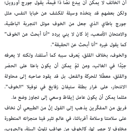
أن الخائف لا يمكن أن يبدع نصّا ذا قيمة، يقول جورج أورويل؛
ولكن بعضهم قد يتخذه وسيلة للكشف عن خبايا النفس، مثل
جورج باطاي الذي جعل من الخوف موئل التجربة الباطنية،
والامتحان الأصعب، إذ كان لا يني يردد “أنا أبحث عن الخوف”
كما يقول غيره “أنا أبحث عن الحقيقة”.
والخوف، بخلاف القلق، يَعرف سببه كما أسلفنا، ولكنه لا يعرفه
جيّدًا في الغالب، ومن ثمّ يمكن أن يكون باعثا على الحصَر
والقلق، معطّلا للحركة والفعل. بل قد يقود صاحبه إلى محاولة
الانتحار، على غرار بطلة ستيفان زفايغ في نوفيلا “الخوف”.
مثلما يمكن أن يكون عامل إيقاظ وسعي إلى تجاوز وضع ما.
فريق من المفكّرين يذهب إلى القول إنّ من الطبيعي أن نخاف
على سلامتنا وسلامة أقربائنا، في عالم تثير فينا منجزاته المتطورة
مخاوف لا حصر لها، كالخوف من عواقب تلوث البيئة، والحروب،