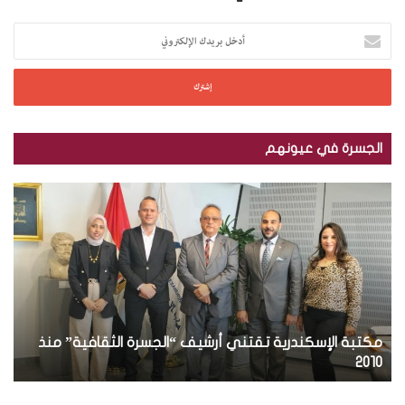
أ
د
خ
ل
ب
ر
ي
الجسرة في عيونهم
د
ك
ب
ب
ا
ا
ا
ل
ل
ل
إ
ص
ص
ل
و
و
ك
ر
ر
ت
.
.
ر
.
.
و
ت
بالصور.. توزيع مجلة الجسرة الثقافية في الجمهورية
م
ن
و
ج
العراقية
ب
ي
ز
ل
ي
ة