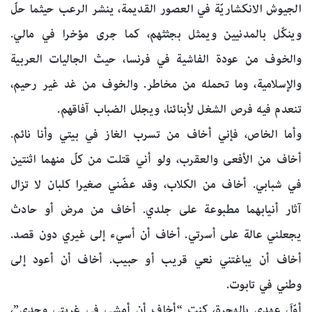
الجيوش الانكشاريّة في العصور القديمة، ينشر الرعب حيثما حلّ
وينكّل بالمدنيين ويمثل بجثثهم، كما جرى مؤخرا في مالي.
والخوف من عودة الفاشية في فرنسا، حيث الجاليات العربية
والإسلامية، وما تحمله من مخاطر. والخوف من غد غير رحيم،
تنعدم فيه فرص الشغل لأبنائنا، ويجلل الضباب آفاقهم.
وأما الخاص، فإني أخاف من تسرب الغاز في بيتي وأنا نائم.
أخاف من الأفعى والعقرب، ولو أني قتلت من كلّ منهما اثنتين
في شبابي. أخاف من الكلاب، وقد عضّني صغيرا كلبان لا تزال
آثار أنيابهما مطبوعة على جلدي. أخاف من مرض أو حادث
يجعلني عالة على أسرتي. أخاف أن أسيء إلى غيري دون قصد.
أخاف أن يباغتني نعي قريب أو حبيب. أخاف أن أعود إلى
وطني في تابوت.
أوّلَ عهدي بالهجرة، كنت “أخاف أن أمشي في غربتي وحدي”،