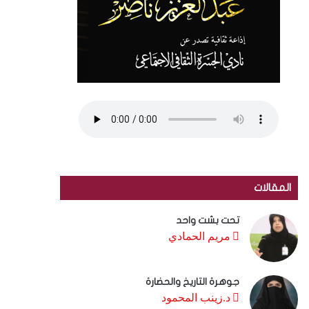
المقالات
تحت بشت واحد
مريم الحمادي
جوهرة التاريخ والحضارة
د.زينب المحمود