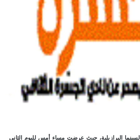
سينما البرازيلية، حيث عرضت مساء أمس لليوم الثاني