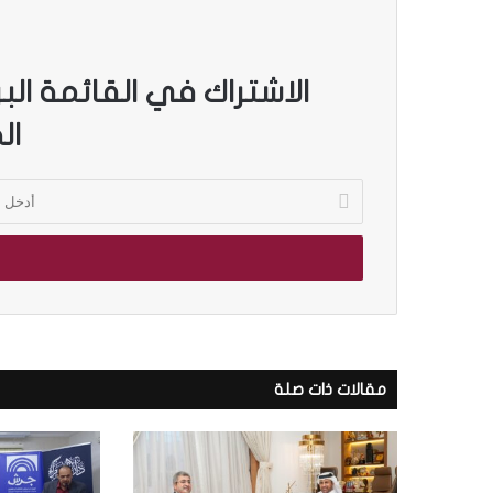
الاشتراك في القائمة الب
ال
أ
د
خ
ل
ب
ر
ي
د
ك
مقالات ذات صلة
ا
ل
إ
ل
ك