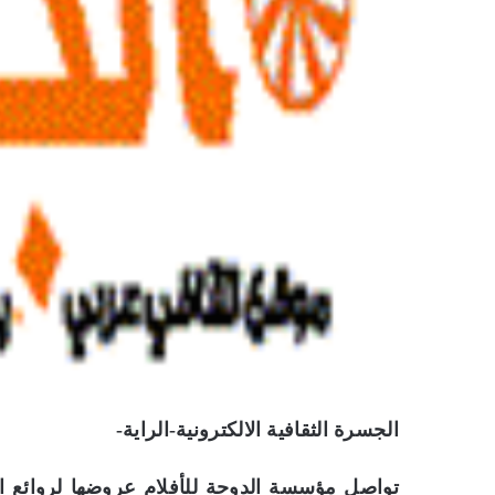
الجسرة الثقافية الالكترونية-الراية-
تواصل مؤسسة الدوحة للأفلام عروضها لروائع ال