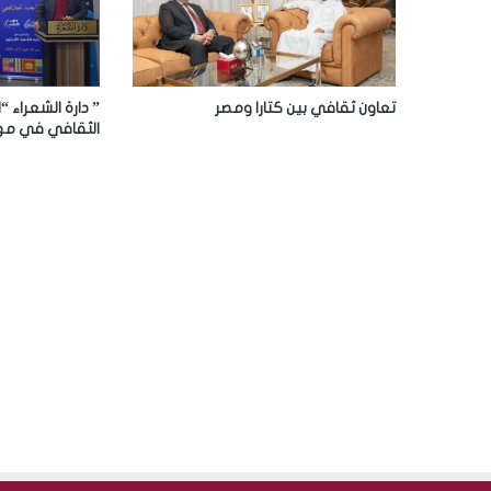
ت
ر
و
ن
تعاون ثقافي بين كتارا ومصر
” دارة الشعراء “
ي
الثقافي في مه