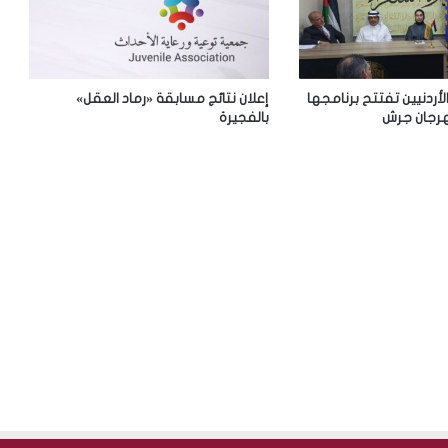
الأردنيين تفتتح برنامجها
إعلان نتائج مسابقة «رماد العقل»
رجان جرش
بالفجيرة