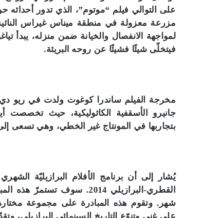
على التوالي فيلم “موتوم”، الذي تدور أحداثه ح
مزرعة معزولة في منطقة ميناس غيراس النائية و
لمواجهة الانفصال والخيانة ضمن منزله، يبدأ تيا
فيتخلّى شيئًا فشيئًا عن روحه البريئة.
مخرجة الفيلم ساندرا كوغوت ولدت في ريو دي 
جانيرو الأسقفية الكاثوليكية، حيث تخصصت أيضًا 
بتجاربها في المونتاج غير الخطي، وهي تسعى إلى 
يُشار إلى أن برنامج الأفلام البرازيليّة الشهر
شهر. وتقوم هذه المبادرة على مجموعة مختارة م
على غنى وتنوّع التاريخ السينمائي البرازيلي، وتقد