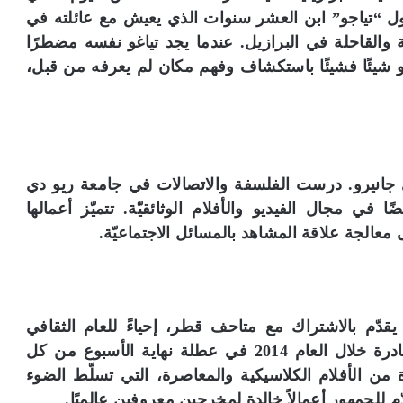
ول “تياجو” ابن العشر سنوات الذي يعيش مع عائلته في
القاحلة في البرازيل. عندما يجد تياغو نفسه مضطرًا
غو شيئًا فشيئًا باستكشاف وفهم مكان لم يعرفه من قبل،
جانيرو. درست الفلسفة والاتصالات في جامعة ريو دي
في مجال الفيديو والأفلام الوثائقيّة. تتميّز أعمالها
معالجة علاقة المشاهد بالمسائل الاجتماعيّة.
ي يقدّم بالاشتراك مع متاحف قطر، إحياءً للعام الثقافي
القطري-البرازيلي 2014. سوف تستمرّ هذه المبادرة خلال العام 2014 في عطلة نهاية الأسبوع من كل
ن الأفلام الكلاسيكية والمعاصرة، التي تسلّط الضوء
ّم للجمهور أعمالاً خالدة لمخرجين معروفين عالميًا.