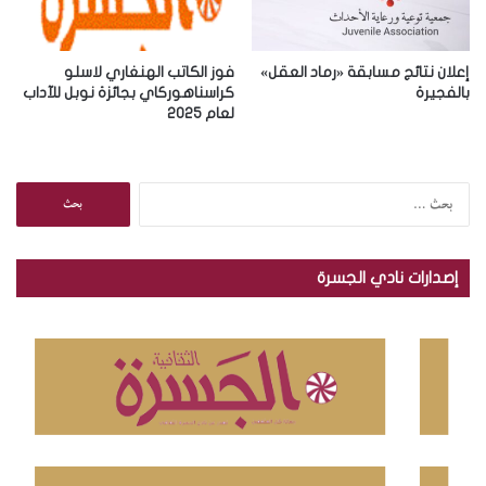
إعلان نتائج مسابقة «رماد العقل»
فوز الكاتب الهنغاري لاسلو
بالفجيرة
كراسناهوركاي بجائزة نوبل للآداب
لعام 2025
ا
ل
ب
ح
إصدارات نادي الجسرة
ث
ع
ن
: