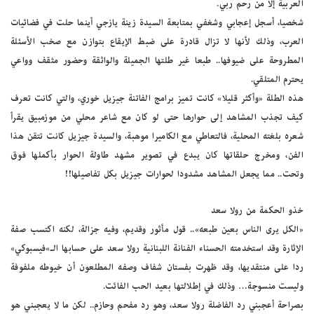
العربية إلا من رحم ربي.
شخصيا، أسجل إعجابي وشغفي بمتابعة السيدة زينة يازجي أينما حلت في فضائيات
العرب، وذلك لأنها لا تزال قادرة على ضبط الإيقاع بتوازن مع صخب الأسئلة
المطروحة على ضيوفها.. طبعا غير طلتها الجميلة والواثقة وحضور مثقف وواعي
يحترم المتلقي.
هذه الطلة «وأكثر قليلا» كانت تميز برامج الفاتنة جيزيل خوري، والتي كانت تعرف
كيف تجذب المشاهد إلى حوارها حتى لو كان مع شاعر محلي من موزمبيق يقرأ
شعره بلغته المحلية، فالتعاطي مع الكاميرا موهبة، والسيدة جيزيل كانت تتقن هذا
الفن، ومخرج حلقاتها كان يبدع في تصوير مشهد طاولة الحوار بأكملها فوق
وتحت.. مما يجعل المشاهد مشدودا لحوارات جيزيل بكل تفاصيلها!!
خذو الحكمة من رولا سعد
«الكل يرى الناس بعين طبعه».. قول مأثور وقديم، وفيه جزالة، لكنه اكتسب صفة
الإثارة وقد استخدمته الحسناء الفنانة اللبنانية رولا سعد على حسابها الـ»فيسبوكي»
ردا على منتقديها، وقد ظهرت بفستان شفاف وصفه المطلعون أن خيوطه ملفوفة
وليست منسوجة… وذلك في إطلالتها بعيد الحب الفائت.
بصراحة أعجبني رد الفاضلة رولا سعد، وهو رد مفحم وحازم.. لكن ما لا يعجبني هو