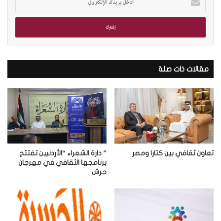
د
خ
ل
ب
ر
ي
د
مقالات ذات صلة
ك
ا
ل
إ
ل
ك
ت
ر
تعاون ثقافي بين كتارا ومصر
” دارة الشعراء “الأردنيين تفتتح
و
برنامجها الثقافي في مهرجان
جرش
ن
ي