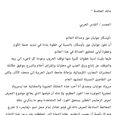
مالك العثامنة *
المصدر / القدس العربي
«أوسكار جوليان مور وعدالة العالم
أن تفوز جوليان مور بأوسكار، بالنسبة لي خطوة بناءة في تبديد عتمة الكون
وخطوة أولى لتحقيق العدالة في هذا العالم.
طبعا بقيت لدينا خطوات كثيرة منها توقف الحروب وعودة كل لاجىء الى بيته
والتوقف عن إنتاج ورق العنب في معلبات وإنقراض أحلام والتبرع بتوفيق عكاشة
لمختبرات التجارب الكيميائية، وإحالة جامعة الدول العربية إلى متحف الآثار، وكثير
من التفاصيل المسيئة للمشهد العام.
مبروك جوليان، وبصدق أنا أحب هذه الممثلة الصبورة والمتفانية جدا ومبروك
لعشيرة المواورة هذا الفوز العظيم، ولا شك أن فيلمها الذي يعالج موضوع التعرض
لمرض الزهايمر الخطير يستحق الفوز، كما المشاهدة وهو ما يذكرني بتلك
المعالجة الساذجة للمرض ذاته في فيلم لعادل إمام حمل اسم «زهايمر» لا تخرج
منه إلا بأمنية أن يصيب الزهايمر خلايا الدماغ التي احتفظت بشيء من هذا الانتاج