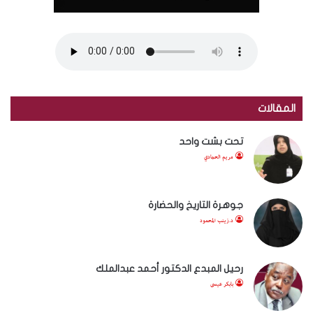
المقالات
تحت بشت واحد
مريم الحمادي
جوهرة التاريخ والحضارة
د.زينب المحمود
رحيل المبدع الدكتور أحمد عبدالملك
بابكر عيسى