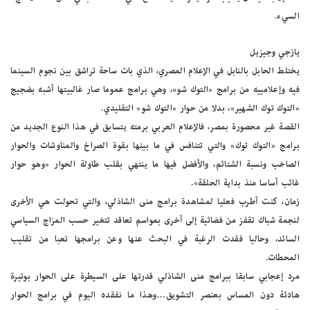
السيء.
يازجي وجيزيل
يختلط الحابل بالنابل في الإعلام المصري، الذي بات ساحة تراشق بين نجوم السينما
فيه وإعلامييه من برامج «التوك شو»، وهي برامج عموما صار غالبيتها أشبه بضجيج
«التوك توك الشهير»، بدلا من حوار «التوك شو» التقليدي.
القصة غير محصورة بمصر، فالإعلام العربي برمته يتسابق في هذا النوع الجديد من
برامج «التوك توك» والتي تتنافس في ما بينها بقوة الصراخ والمناوشات والحوار
الصاخب ونسبة الشتائم، والأفضل فيها ما ينتهي بقلب طاولة الحوار «وهو حوار
غائب أساسا منذ بداية الحلقة».
زمان، كنت أطرب فعليا لمشاهدة برامج منى الشاذلي، والتي تحولت هي الأخرى
لنجمة شباك تقفز من فضائية إلى أخرى بمواسم تعاقد تتغير حسب المزاج السياسي
السائد، وحاليا فقدت الرغبة في البحث عنها وعن برامجها تعبا من تقليب
المحطات.
مرد إعجابي سابقا ببرامج منى الشاذلي قدرتها على السيطرة على الحوار بوتيرة
هادئة دون المساس بعنصر التشويق…وهذا ما نفقده اليوم في برامج الحوار