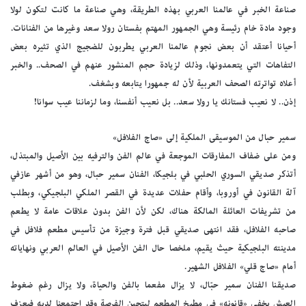
صناعة الخبر في عالمنا العربي بهذه الطريقة، وهي صناعة ما كانت لتكون لولا
وجود مادة خام رئيسة وهي الجمهور المهتم بفستان رولا سعد وغيرها من الفنانات.
أحيانا أعتقد أن بعض نجوم عالمنا العربي يطربون للضجيج الذي تثيره بعض
التفاهات التي يتعمدونها، وذلك لزيادة حجم المنشور عنهم في الصحف.. والخبر
أعلاه تواترته الصحف العربية لأن له جمهورا يتابعه وبشغف.
إذن.. لا نعيب فستانك يا رولا سعد.. بل نعيب أنفسنا، وما لزماننا عيب سوانا!
سمير حبال من الموسيقى الملكية إلى «صاج الفلافل»
ومن على ضفاف المفارقات الموجعة في عالم الفن والترفيه بين الأصيل والمبتذل،
أتذكر صديقي السوري الحلبي في بلجيكا، الفنان سمير حبال، وهو من أشهر عازفي
آلة القانون في أوروبا، وأقام حفلات عديدة في القصر الملكي البلجيكي، وبطلب
من تشريفات العائلة المالكة هناك، لكن لأن الفن بدون علاقات عامة لا يطعم
صاحبه الفلافل، فقد انتهى صديقي قبل فترة وجيزة من تأسيس مطعم فلافل في
مدينته البلجيكية حيث يقيم، ملخصا حال الفن الأصيل في العالم العربي ونهاياته
أمام «صاج قلي» الفلافل الشهير.
صديقنا الفنان سمير حبّال، لا يزال مفعما بالفن والحياة، ولا يزال رغم ضغوط
العيش يخفي «قانونه» في مطبخ المطعم ليتحين الفرصة وقد اجتمعنا لديه فيعزف