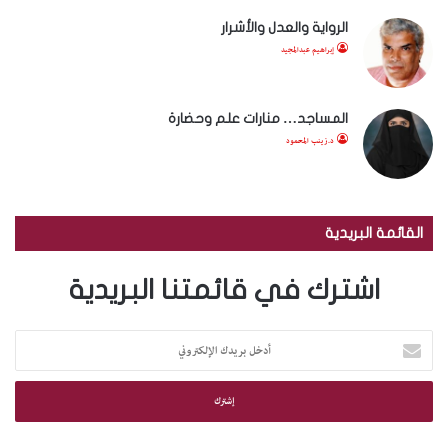
الرواية والعدل والأشرار
إبراهيم عبدالمجيد
المساجد… منارات علم وحضارة
د.زينب المحمود
القائمة البريدية
اشترك في قائمتنا البريدية
أ
د
خ
ل
ب
ر