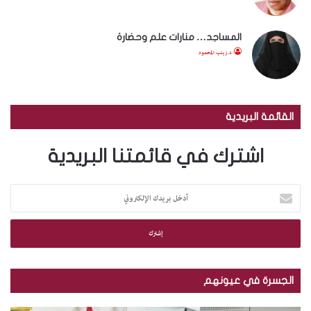
المساجد… منارات علم وحضارة
د.زينب المحمود
القائمة البريدية
اشترك في قائمتنا البريدية
أ
د
خ
ل
ب
ر
ي
الجسرة في عيونهم
د
ك