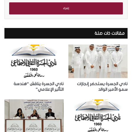
خ
ل
ب
ر
ي
د
مقالات ذات صلة
ك
ا
ل
إ
ل
ك
ت
ر
نادي الجسرة يستحضر إنجازات
نادي الجسرة يناقش “هندسة
و
سمو الأمير الوالد
التأثير الإعلامي”
ن
ي