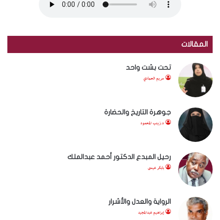
المقالات
تحت بشت واحد
مريم الحمادي
جوهرة التاريخ والحضارة
د.زينب المحمود
رحيل المبدع الدكتور أحمد عبدالملك
بابكر عيسى
الرواية والعدل والأشرار
إبراهيم عبدالمجيد