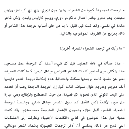
– ترجمت لمجموعة كبيرة من الشعراء، وهم: جون آزبري، وإي. إي. كيمنغز، وولاس
ستيفنز، وهو محرر وناشر أعمال مالكولم لاوري، ووليم كارلوس وليمز. ولكل شاعر
مكانة في نفسي، وكما قلت قبل قليل، لا بد من خلق أسباب لترجمة هذا الشاعر أو
ذاك، بمزيج من الظروف الموضوعية والذاتية.
* ما رأيك في ترجمة الشعراء لشعراء آخرين؟
– هذه مسألة في غاية التعقيد. قبل كل شيء، أعتقد أن الترجمة عمل مستحيل
حقا، ولكنني حين أستعير كلمات الشاعر الفرنسي ميشال ديغي: كلما كانت القصيدة
تعبر عن نفسها كانت ترجمتها ممكنة، واحتمالية عدم إمكانية ترجمة الشعر عارضها
ألف مترجم ومترجم طوال سنوات، لذلك أقول إن الترجمة الناجحة يجب أن تعتمد
على البعد الكوني الذي تحتويه كل قصيدة، من حيث المصطلح والإيقاع، وهي عبارة
عن صورة لأشعة إكس للأصل كما يقول الشاعر ميشال ديغي. وبالنسبة لترجمة
الشعراء للشعر، أقول هؤلاء يدمجون الأعمال المترجمة بحساسيتهم. وقد كتبت
مطولا حول هذا الموضوع في كتابي «الكلمات الأجنبية» وتطرقت إلى المشكلات
التي تنتج عن ذلك. يمكنني أن أذكر ترجمات انغيبورك باشمان لشعر مونتالي،