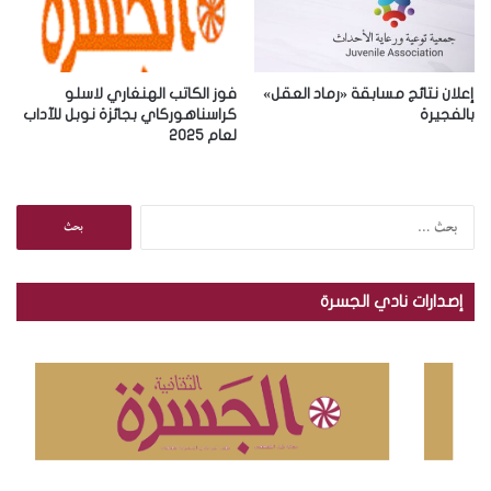
إعلان نتائج مسابقة «رماد العقل»
فوز الكاتب الهنغاري لاسلو
بالفجيرة
كراسناهوركاي بجائزة نوبل للآداب
لعام 2025
ا
ل
ب
ح
إصدارات نادي الجسرة
ث
ع
ن
: