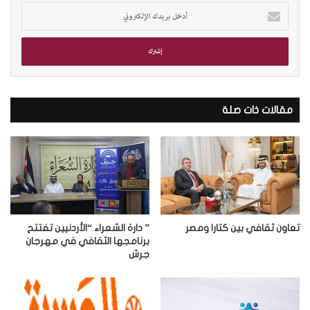
أ
د
خ
ل
ب
ر
ي
د
مقالات ذات صلة
ك
ا
ل
إ
ل
ك
ت
ر
تعاون ثقافي بين كتارا ومصر
” دارة الشعراء “الأردنيين تفتتح
و
برنامجها الثقافي في مهرجان
جرش
ن
ي