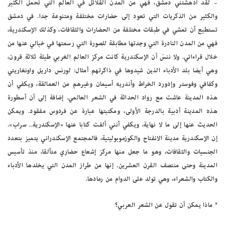
– لقد أدهشتني دمشق، فهي من المدن القلائل في العالم التي تحمل الكثير
والكثير من الذكريات التي تعود إلى حضارات مختلفة ومتنوعة جدا. في دمشق
تستطيع أن تمشي في طبقات مختلفة من الحضارات والثقافات، وكذلك الإسكندرية،
فهي من المدن النادرة التي وجدتها مطابقة للصورة التي رسمتها في خيالي عنها من
خلال قراءاتي. ولا ننسَ أن الإسكندرية كانت مركز العالم الغربي طيلة ثلاثة قرون،
وهي أيضا بلد الأدباء الذين شيدوها في ذاكرتهم أمثال: لورنس داريل واونغاريتي
وكفافي وفوستر وإدورد الخراط وأندريه أسيمان وغيرهم من العمالقة، ويكفي أن
هذه المدينة عاشت مع رواد الحداثة في الشعر العالمي. إضافة إلى أن أسطورة
هذه المدينة أدبية بالدرجة الأولى، ومكتبتها عبارة عن فردوس مفقود. ويمكن
الحديث عنها إلى ما لا نهاية، ويكفي أنني ألفت كتابا عنها «الإسكندرية.. سراب».
إن الإسكندرية مدينة الانفتاح والكوزموبوليتية، فالمجتمع الإسكندراني يتميز بتعدد
الجنسيات والثقافات، وهو ما جعل منها مركز إشعاع حضاري متألقا، منذ تأسيس
المدينة وحتى منتصف القرن العشرين. إنها من طراز المدن التي يخلدها الأدباء
والكتاب والشعراء، وهي تولد على الدوام من رمادها.
* ماذا يمكن أن تقول عن الشعر العربي؟