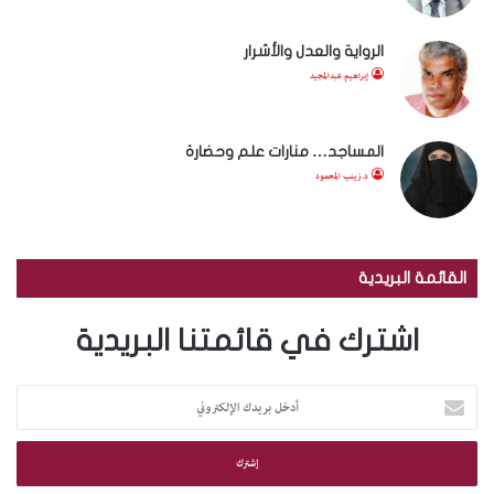
الرواية والعدل والأشرار
إبراهيم عبدالمجيد
المساجد… منارات علم وحضارة
د.زينب المحمود
القائمة البريدية
اشترك في قائمتنا البريدية
أ
د
خ
ل
ب