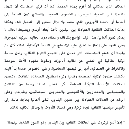
المكان الذي يمكنني أن أقوم بهذه المهمة. كما أن تركيا استطاعت أن تنهض
بنفسها على الصعيد السياسي، وبالخصوص الصعيد الاقتصادي دون الحاجة إلى
ألمانيا أو الاتحاد الأوروبي الذي سعت ولا تزال تسعى إلى الدخول فيه. وهكذا
بدأت العلاقات الثقافية المتبادلة بين البلدين تأخذ أبعادا أوسع. وبطبيعة الحال، لا
يمكن تصور ألمانيا، هذا البلد الواسع بثقافاته وعمقه، دون الجالية التركية المهاجرة،
وهي قادرة على إنجاز ما نطلق عليه الاندماج في الثقافة الألمانية. لذلك كان من
واجبنا أن ندعم المؤسسات التي تعمل على تشجيع التنوع الثقافي. ولعل سياسة
تركيا الثقافية في التخلي عن تقاليد أتاتورك، وسقوط مفهوم الأمة الموحدة
والانخراط في العلمانية، أديا إلى نهضتها المعاصرة، وعلى الخصوص عندما بدأ البلد
يكتشف جذوره الإثنية المتعددة وفنانيه وثراء إسطنبول المتعددة الثقافات. وتتعدى
العلاقات الألمانية التركية السياسة لكي تغطي قطاعا واسعا من الفنانين
والموسيقيين والمعماريين والأكاديميين والمخرجين السينمائيين، وغيرهم. وعلى
الرغم من العلاقات المتبادلة بين هذين البلدين، تبقى ألمانيا بحاجة ماسة إلى
تأسيس سياستها الثقافية تجاه تركيا، وهي تمتلك الأدوات والوسائل الكافية لذلك.
* إذن أنتم تركزون على العلاقات الثقافية بين البلدين رغم التنوع الشديد بينهما؟