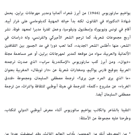
يواخيم سارتوريوس (1946) من أبرز شعراء ألمانيا ومدير مهرجانات برلين، يحمل
شهادة الدكتوراه في القانون، لكنه بدأ حياته المهنية كدبلوماسي على غرار أبيه.
أقام في تونس ونيويورك وإسطنبول ونيقوسيا، وعمل لفترة مديرا لمعهد غوتة. نشر
أربع مجموعات شعرية، كما ترجم الشعر الأميركي والفرنسي، وله دراسات في
الشعر، منها «أطلس الشعر الجديد»، كما لعب دورا في مد الجسور بين الثقافتين
الألمانية والعربية، سواء من موقعه كمدير لمهرجانات برلين، أو عبر مساهمة مجلة
«ديوان». ومن أبرز كتب سارتوريوس «الإسكندرية سراب» الذي صدرت ترجمته
العربية بتوقيع فارس يواكيم، ومختارات شعرية عن «دار توبقال» المغربية بعنوان
«ما الذي يرى المرء حين يرى؟» ترجمة مصطفى السليمان، ومجموعة «فندق
الغرباء» عن مشروع «كلمة» للترجمة في هيئة أبوظبي للثقافة والتراث، من ترجمة
مصطفى السليمان أيضا.
التقينا بالشاعر والكاتب يواخيم ساتوريوس أثناء معرض أبوظبي الدولي للكتاب،
وطرحنا عليه مجموعة من الأسئلة:
* من المعروف أنك من المهتمين بآداب العالم الثالث، وقد استضفت عددا من