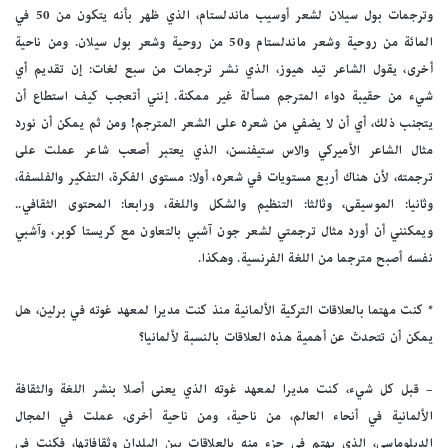
وترجمات بول سيلان لشعر أوسيب ماندلستام، الذي ظهر بأنه يتكون من 50 في
المائة من روحية وشعر ماندلستام و50 من روحية وشعر بول سيلان. ومن ناحية
أخرى، يقول الشاعر تيد هيوز، الذي نشر ترجمات من سبع لغات: إن تقديم أي
شيء من حقيبة دواء المترجم مسألة غير ممكنة. إنني أتعجب كيف استطاع أن
يتجنب ذلك، أي أن لا يضفي من شعره على الشعر المترجم! ومن ثم يمكن أن نورد
مثال الشاعر الأميركي والاس ستيفنسن، الذي يعتبر أصعب شاعر عملت على
ترجمته، لأن هناك أربع مستويات في شعره، أولا: مستوى الفكرة، التفكير والفلسفة،
وثانيا: الموسيقى، وثالثا: التنظيم والشكل واللغة، ورابعا: المحتوى الثقافي..
ويمكنني أن أورد مثال ترجمتي لشعر جون آشبي بالتعاون مع كريستا كوبر، وآشبي
نفسه أصبح مترجما من اللغة الفرنسية. وهكذا.
* كنت مهتما بالعلاقات التركية الألمانية منذ كنت مديرا لمعهد غوته في برلين، هل
يمكن أن تتحدث عن أهمية هذه العلاقات بالنسبة لألمانيا؟
– قبل كل شيء، كنت مديرا لمعهد غوته الذي يعنى أصلا بنشر اللغة والثقافة
الألمانية في أنحاء العالم، من ناحية، ومن ناحية أخرى، عملت في المجال
الدبلوماسي، الذي يهتم في جزء منه بالعلاقات بين البلدان وثقافاتها، فكنت في