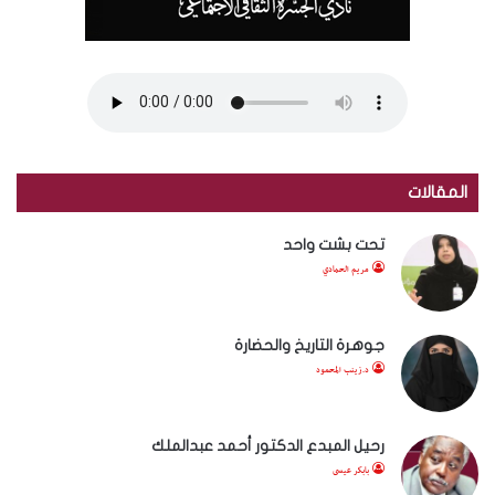
المقالات
تحت بشت واحد
مريم الحمادي
جوهرة التاريخ والحضارة
د.زينب المحمود
رحيل المبدع الدكتور أحمد عبدالملك
بابكر عيسى