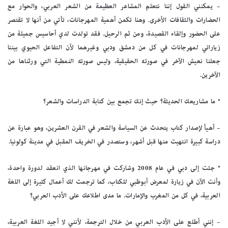
– يمكنني القول إننا نتعلم المشاعر العظيمة من الشعر العربي، والحوار مع
الحضارات والثقافات الأخرى. وهنا تكمن أهمية المهرجانات، تأتي من أنها لا تقتصر
على الحضور وإلقاء القصيدة، ومن ثم الرحيل. فقد تولدت لدي أحاسيس جميلة من
زياراتي لمهرجانات في كل من دمشق ودبي وغيرهما لأن التفاعل الحيوي بيننا
جعلنا نعيش الآخر في صورته الحقيقية، وليس صورته النمطية التي ورثناها من
الآخرين.
* ما مشاريعك الحديثة؟ حيث إنك تجمع بين كتابة الدراسات والشعر؟
– أهيأ لإصدار كتاب يتحدث عن السياسة والشعر في القرن العشرين، وهو عبارة عن
دراسة كبيرة انتهيت منها قبل أشهر، وستصدر في الخريف المقبل في مدينة كولونيا.
* جئت إلى دبي في عام 2008 وشاركت في مهرجانها الذي انعقد لدورة واحدة،
وأنت الآن في زيارة لمعرض أبوظبي للكتاب، كما ترجمت لك أعمال كثيرة إلى اللغة
العربية، في كل من المغرب والإمارات. ما مدى اطلاعك على الأدب العربي؟
– إنني أطلع على الأدب العربي من خلال الترجمة، لأنني لا أجيد اللغة العربية،