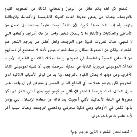
– تتمتع كل لغة بكم هائل من الرموز والمعاني، لذلك من الصعوبة القيام
بالترجمة.. وهناك من يدعي معرفة لغات كثيرة: كالفرنسية والألمانية والإيطالية
والإسبانية، إنما تلك خدعة كبيرة، لأن اللغة ليست عارية وحدها، بل تحمل من
الأساطير والحكايات والألغاز ما لا يتمكن شخص واحد من فك أسرارها وأنفاقها التي
لا تنتهي. هناك نظريات كثيرة حول الترجمة، ولعل أفضل من يترجم الشعر هم
الشعراء، ولكن من الصعوبة بمكان ترجمة شعراء موتى لأنك لا تستطيع أن تسألهم
عن المعاني العصية والغامضة في شعرهم، بينما يمكنك ذلك مع الشعراء الأحياء،
كما أن الموسيقى ضرورية للغاية في عملية الترجمة، يجب أن ننتبه لموسيقى اللغة
الأخرى، ومن دونها لا يمكن القيام بالترجمة. ولا بد من توفر الأسباب الكافية لدى
المترجم لكي يترجم عملا ما، أي الدافع الذاتي الحسي والمعرفي في آن واحد. على
سبيل المثال، قمت بترجمة الشاعر الإيطالي جياكومو ليوباردي كانتي، الذي لم يكن
معروفا في اللغة الألمانية، لأنني أعجبت بما قاله عن سعادة الإنسان، التي يؤمن
بأنها تكمن في الأوهام، وهي فكرة سحرتني ودفعتني لترجمته، وهناك سبب آخر
لأنه عاصر شاعرنا هولدرلن.
* كيف تختار الشعراء الذين تترجم لهم؟