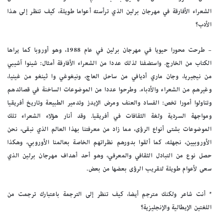
الشعراء الأفارقة في مهرجان برلين الذي ترأسته أعواما طويلة، كيف تنظر إلى هذا
الأدب؟
– طرحت محورا حيويا في مهرجان برلين في عام 1988، وهو أوروبا كما يراها
الكتاب من الخارج. واستضفنا لذلك عددا من الشعراء الأفارقة أمثال: شينوا آشيبي
من نيجيريا، وجان ماري أديافي من ساحل العاج، ونيغوغي وا ثينغو من غينيا،
وغيرهم من الشعراء والأدباء. وطرحوا عددا من الموضوعات الساخنة في قصائدهم
وتناولوا أمورا تخص: الفساد والعنف ومرض الإيدز وتدمير الطبيعة وتاريخ أفريقيا
ومواجهة السردية ولغة الثقافات في أفريقيا. وقد أنار هؤلاء الشعراء تلك
الموضوعات بشتى أنواع الرؤى، مما زاد من معرفتنا بهذا العالم الذي نبقى، نحن
الأوروبيين، نجهله، كما ألقوا بدورهم نظراتهم الخاصة بعالمنا الأوروبي، وهكذا
حصل نوع من التبادل الثقافي والمعرفي، وهو أحد أهداف مهرجان برلين الذي
سعى لأعوام طويلة لتقريب الرؤى بعضها من بعض.
* أنت شاعر ولكنك مترجم أيضا، كيف تنظر إلى الترجمة باعتبارك ترجمت من
اللغتين الإيطالية والإنجليزية؟