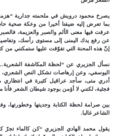
الشعر مرض
يصرخ محمود درويش في ملحمته جدارية “هزمتك 
بما تعرض إليه ضيفنا أخيرا من وعكة صحية حا
عرفت فيها معنى الألم والصبر والعزيمة، فالصب
عن رفع يدك اليمنى إلى مستوى رأسك، وتفاص
إنّ هذه المحنة التي تفوّقت عليها ستمكنني من كت
نسأل الجزيري عن “لحظة المكاشفة الشعرية.. 
اليوسفي، وعن إرهاصات تشكل النص الشعري، لي
أدري متى، سأجد عراقيل كثيرة في انتظاري م
فجئية، لكنني لا أؤمن بوجود شيطان الشعر فأنا 
بين صرامة لحظة الكتابة وجديتها وخطورتها، وف
الشاعر غالبا.
يقول محمد الهادي الجزيري “كن كالماء تجرّ 