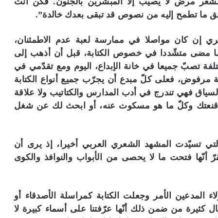
لشعر مرض لا يصيب إلا المبشّرين بالجنون. فكن أنت
ق ما تطمح إليه من نصوص قد تبقى بعدك خالدة”.
زيري إن كان مواصلا في ممارسة لعبة عدم الاطمئنان،
ا مضى متشّددا في خصوص الكتابة، قبل أن أذهب إلى
 تجارب مختلفة تصبّ جميعا في خانة الإبداع، اليوم ومع تقدّمي في
عية مرفوض، فعلى كلّ مبدع أن يجرّب جميع أنواع الكتابة
 السياق فهي تندرج في أدب المدارس والكتاتيب ولا علاقة
ّ أقنعتك وكلّ ما هو مسكوت عنه، أو ابحث لك عن شغل
تي تسيّدت المشهد الشعري العربي أخيرا، إذ يرى أن
 أنّها فتحت ما لا يحصى من الأبواب والنوافذ والكوى
ء المدعين الأمر وجعلت الكتابة كمراسلة الأصدقاء أو
ضال كثيرة من ضمن ذلك أنّها عرّفتنا على أسماء كبيرة لا