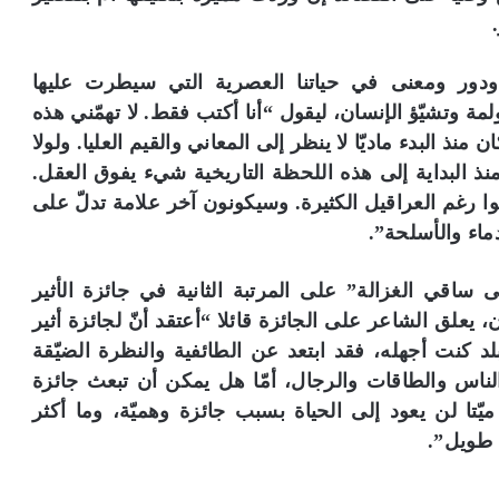
ودور ومعنى في حياتنا العصرية التي سيطرت عليها
مة وتشيّؤ الإنسان، ليقول “أنا أكتب فقط. لا تهمّني هذه
ذ البدء ماديّا لا ينظر إلى المعاني والقيم العليا. ولولا
منذ البداية إلى هذه اللحظة التاريخية شيء يفوق العقل.
وا رغم العراقيل الكثيرة. وسيكونون آخر علامة تدلّ على
ماء والأسلحة”.
اقي الغزالة” على المرتبة الثانية في جائزة الأثير
 يعلق الشاعر على الجائزة قائلا “أعتقد أنّ لجائزة أثير
لد كنت أجهله، فقد ابتعد عن الطائفية والنظرة الضيّقة
لناس والطاقات والرجال، أمّا هل يمكن أن تبعث جائزة
يّتا لن يعود إلى الحياة بسبب جائزة وهميّة، وما أكثر
 طويل”.