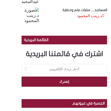
المساجد… منارات علم وحضارة
د.زينب المحمود
القائمة البريدية
اشترك في قائمتنا البريدية
أ
د
خ
ل
ب
ر
ي
د
الجسرة في عيونهم
ك