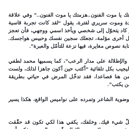
يا موت الفنون..هزمتك يا موت الفنون..” وفي علاقة
دة وموت سريري لفترة، يقول “لقد كانت تجربة قاسية
ر كاد يتحوّل إلى شخصي ويأخذ اسمي ووجهي، فأن تعجز
يل أخرى مؤلمة، تجعلك سجين نفسك وحبيس هواجسك.
ابة نصوص مغايرة، فيها نزعة للتأمّل والعبرة”.
والإطلالة على مدار الرعب”، كما يسميها محمد لطفي
جيب بكل تلقائية “أكتب حين أكون جاهزا لذلك، ولست
ن هنا فصاعدا، فقد تدخّل المرض في حياتي بطريقة
من يكتب”.
وضوية الشاعر وتمرده على نواميس الواقع، هكذا يسير
كلّ شيء فيك. وخلفك، يكفي هذا لكي تكون قد حقّقت