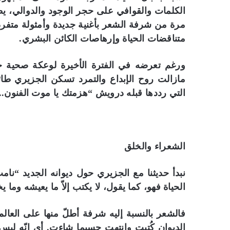
الكلمات والقوافي على حجر الوجود والدوالي، ي
مرة من شرفة الشعر بأغنية جديدة وأمثولة متفر
متناقضات الحياة وإرهاصات الكائن البشري.
ورغم تعرضه في الفترة الأخيرة لوعكة صحية 
مازالت روح الإبداع والتمرد تسكن الجزيري طائر
التي رددها قبله درويش “هزمتك يا موت الفنون..
الشعراء والخلق
نبدأ حديثنا مع الجزيري حول ديوانه الجديد “ن
الحياة فهو، كما يقول، لا يكتب إلاّ ما يعيشه وما 
فالشعر بالنسبة إليه شرفة أطلّ منها على العال
الديوان كُتبت وانتهت حسبما شاءت. أي إنّه ليس 