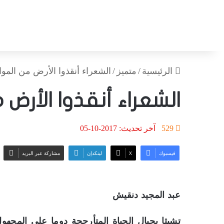
الرئيسية
/
متميز
/
الشعراء أنقذوا الأرض من المو
الشعراء أنقذوا الأرض 
529
آخر تحديث: 2017-10-05
فيسبوك
‫X
لينكدإن
مشاركة عبر البريد
عبد المجيد دنقيش
تشبثا بحبال الحياة المتأرجحة دوما على المجهول