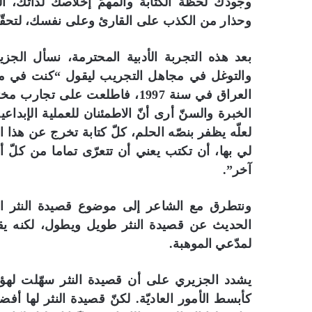
وجودك لحظة الكتابة والمهمّ إخلاصك لذاتك، ا
وحذار من الكذب على القارئ وعلى نفسك، لتحقّ
بعد هذه التجربة الأدبية المحترمة، نسأل الج
والتوغل في مجاهل التجريب ليقول “كنت في م
العراق في سنة 1997، فاطلعت على
الخبرة والسنّ أرى أنّ الاطمئنان للعملية الإبدا
لعلّه يظفر بنصّه الحلم، كلّ كتابة تخرج عن هذا
لي بها، أن تكتب يعني أن تتعرّى تماما من كل
آخر”.
ونتطرق مع الشاعر إلى موضوع قصيدة النثر ال
الحديث عن قصيدة النثر طويل ويطول، لكنه يقرّ
لمدّعي الموهبة.
يشدد الجزيري على أن قصيدة النثر سهّلت لهؤلا
كأبسط الأمور العاديّة. لكنّ قصيدة النثر لها أف