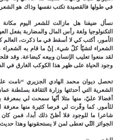
في طولها فالقصيدة تكتب نفسها وذاك هو الشعر.
نسأل ضيفنا هل مازالت للشعر اليوم مكانة 
التكنولوجيا ولغة رأس المال والمضاربة بفعل العول
الأمور، أكتب كي لا أسقط في ما ذكرت، العالم كان من
الشعراء لتشيّأ كلّ شيء. إنّ ما قام به الشعراء 
لقد منعوا تعليب الإنسان وبيعه كبضاعة. وقد فلح
وجود الحياة على ظهر هذا الكوكب الغارق في الد
تحصل ديوان محمد الهادي الجزيري “نامت على س
الشعرية التي أحدثتها وزارة الثقافة بسلطنة عمان،
أفضالا عليّ، منها مثلا أنّها سمحت لي بمعرفة ب
للأمور. كما وفّرت لي فرصا كثيرة منها معرفة ا
شاعرا ما للوجود فلا أظنّ ذلك أبدا، فمن كان م
الجوائز التّي تعطى لمن لا يستحقونها وهذا حديث