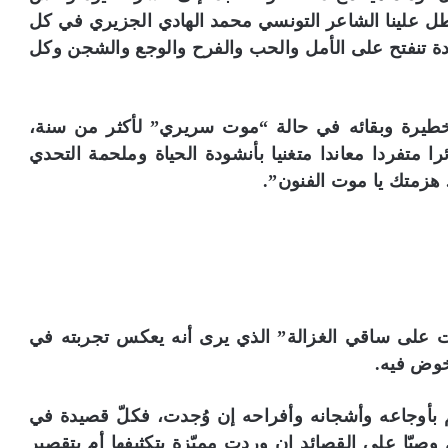
طل علينا الشاعر التونسي محمد الهادي الجزيري في كل
دة تنفتح على الأمل والحب والفرح والوجع والشجن وكل
خطيرة وبقائه في حالة “موت سريري” لأكثر من سنة،
ا متفردا معاندا متغنيا بأنشودة الحياة وملحمة التحدي
 هزمتك يا موت الفنون”.
امت على ساقي الغزالة” الذي يرى أنه يعكس تجربته في
يخوض فيه.
م بأوجاعه وأشجانه وأفراحه إن وُجدت، فكلّ قصيدة في
وصيّا على القصائد إن وردت مميّزة بتكثيفها أم بتقصير