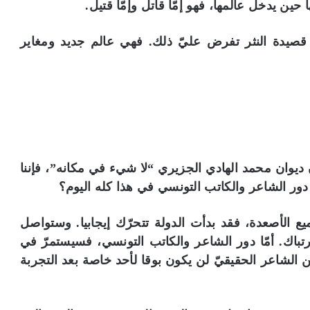
بها حين يدخل عالمها، فهو إمّا قاتل وإمّا قتيل.
صيدة النثر تفرض عليّ ذلك. فهي عالم جديد ومغاير
ديوان محمد الهادي الجزيري “لا شيء في مكانه”، فإننا
دور الشاعر والكاتب التونسي في هذا كله اليوم؟
يع الأصعدة، فقد بدأت الدولة تتحرّك إيجابيا. وستواصل
تباك. أمّا دور الشاعر والكاتب التونسي، فسيستمرّ في
كن الشاعر الحقيقيّ لن يكون بوقا لأحد خاصة بعد التجربة