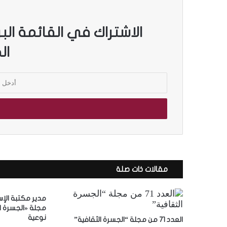
الاشتراك في القائمة الب
ال
أ
د
خ
ل
ب
ر
ي
د
ك
مقالات ذات صلة
ا
ل
إ
مدير مكتبة الإ
ل
مجلة «الجسرة ال
ك
نوعية
العدد 71 من مجلة “الجسرة الثقافية”
ت