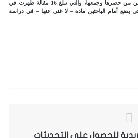
على حد تعبيره – أهم النصوص النقدية التي تمكن من حصرها وجمعها، والتي تبلغ 16 مقالة ظهرت في
ن
حتى يضع أمام الباحثين مادة – لا غنى عنها – في دراسة
ا
إ
ض
ا
ف
ة
ن
و
ع
ي
ة
ريدية للحصول على التحديثات