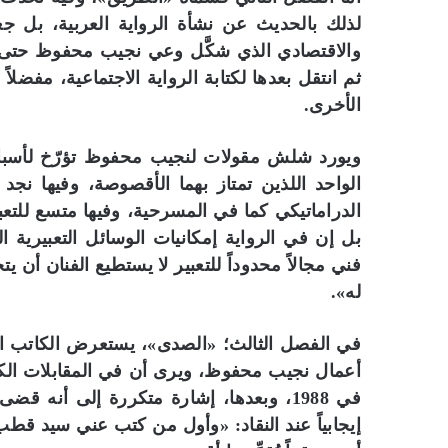
س
لذلك بالحديث عن نشأة الرواية العربية، بل جع
ر
ة
والاقتصادي الذي شكَّل وعي نجيب محفوظ حتى عر
ا
ثم انتقل بعدها لكتابة الرواية الاجتماعية، مفضلا
ل
الأخرى.
ث
ق
ا
ويورد شلش مقولات لنجيب محفوظ تؤرّخ لأسباب 
ف
الواحد اللذين تمتاز بهما الأقصوصة، وفيها نجد
ي
الدراماتيكي كما في المسرحية، وفيها متسع للتعب
ة
بل إن في الرواية إمكانيات الوسائل التعبيرية 
”
ع
فني مجالاً محدوداً للتعبير لا يستطيع الفنان أن 
ل
له».
ى
أ
في الفصل الثالث؛ «الصدى»، يستعرض الكاتب الم
ر
ف
أعمال نجيب محفوظ، ويرى أن في المقابلات الكثي
ف
في 1988، وبعدها، إشارة متكررة إلى أنه
ا
إيجابياً عند النقاد: «وأول من كتب عني سيد ق
ل