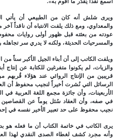
م
أسمع نقداً يُقدِّر ما أقوم به».
ك
ت
ويرى شلش أنه كان من الطبيعي أن يأتي الن
ب
والمعداوي، ومع ذلك يلفت الانتباه أن ناقداً آخر
ا
ت
ا
والمسرحيات الحديثة، ولكنه لا يدري سر تجاهله 
ل
م
ويلفت الكاتب إلى أن أبناء الجيل الأكبر سناً من
ص
ر
والزيات، لم يكونوا متفرغين للكتابة عن إنتاج أب
ي
قريبين من الإنتاج الروائي عند هؤلاء قُربهم 
ة
الرسائل التي نُشرت أخيراً لنجيب محفوظ أن العق
الأربعينات، وأن جائزة مجمع اللغة العربية في 
في صفه، وأن العقاد سُئل يوماً عن القصاصين الث
نجيب محفوظ على حد تعبير الأخير نفسه في إحد
يرى الكاتب في خاتمة الكتاب أن ما فعله هو ب
وأنه مجرد كشف لغطاء الصدى النقدي لهذا العال