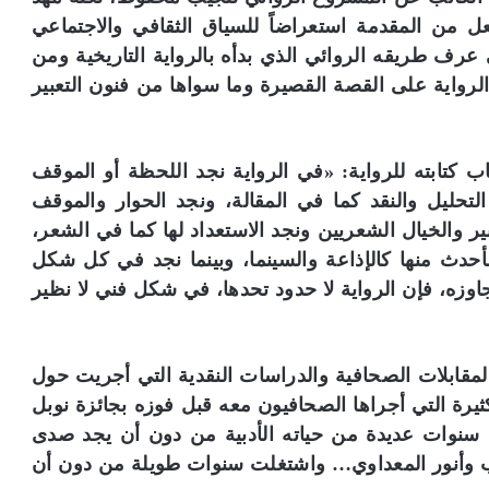
س
ل من المقدمة استعراضاً للسياق الثقافي والاجتماعي
ك
ن
ف طريقه الروائي الذي بدأه بالرواية التاريخية ومن
د
ً الرواية على القصة القصيرة وما سواها من فنون التعبير
ر
ي
ة
:
كتابته للرواية: «في الرواية نجد اللحظة أو الموقف
ض
 التحليل والنقد كما في المقالة، ونجد الحوار والموقف
م
ير والخيال الشعريين ونجد الاستعداد لها كما في الشعر،
أ
الأحدث منها كالإذاعة والسينما، وبينما نجد في كل شكل
ر
ش
يتجاوزه، فإن الرواية لا حدود تحدها، في شكل فني لا نظير
ي
ف
م
قابلات الصحافية والدراسات النقدية التي أجريت حول
ج
ل
رة التي أجراها الصحافيون معه قبل فوزه بجائزة نوبل
ة
 قضى سنوات عديدة من حياته الأدبية من دون أن يجد صدى
«
طب وأنور المعداوي… واشتغلت سنوات طويلة من دون أن
ا