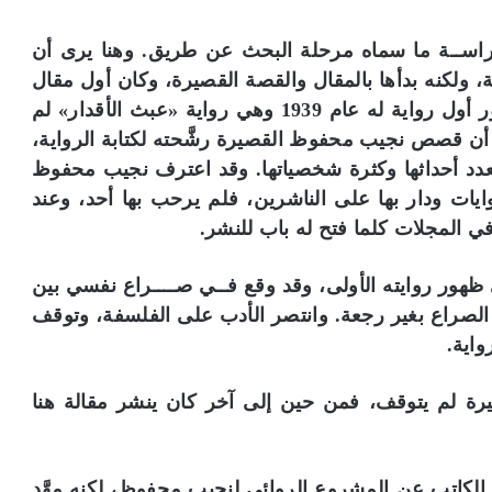
راســة ما سماه مرحلة البحث عن طريق. وهنا يرى أن
ية، ولكنه بدأها بالمقال والقصة القصيرة، وكان أول مقال
نُشر له العام 1930، ومنذ ذلك التاريخ وحتى ظهور أول رواية له عام 1939 وهي رواية «عبث الأقدار» لم
قصص نجيب محفوظ القصيرة رشَّحته لكتابة الرواية،
دد أحداثها وكثرة شخصياتها. وقد اعترف نجيب محفوظ
يات ودار بها على الناشرين، فلم يرحب بها أحد، وعند
م
المجلات كلما فتح له باب للنشر.
د
ي
 ظهور روايته الأولى، وقد وقع فــي صــــراع نفسي بين
ر
ى الصراع بغير رجعة. وانتصر الأدب على الفلسفة، وتوقف
م
ك
اية.
ت
ب
يرة لم يتوقف، فمن حين إلى آخر كان ينشر مقالة هنا
على أرفف
مدير مكتبة الإسكندرية: ضم أرشيف مجلة
ة
«الجسرة الثقافية» لمقتنياتنا إضافة نوعية
ا
ل
إ
الكاتب عن المشروع الروائي لنجيب محفوظ، لكنه مهَّد