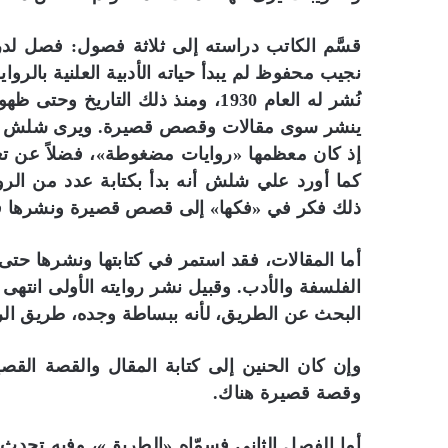
قسَّم الكاتب دراسته إلى ثلاثة فصول: فصل لد
نجيب محفوظ لم يبدأ حياته الأدبية العلنية بالروا
ينشر سوى مقالات وقصص قصيرة. ويرى شلش أن 
إذ كان معظمها «روايات مضغوطة»، فضلاً عن تع
كما أورد علي شلش أنه بدأ بكتابة عدد من الروا
ب
ذلك فكر في «فكها» إلى قصص قصيرة ونشرها في 
ا
ل
أما المقالات، فقد استمر في كتابتها ونشرها حتى
ص
الفلسفة والأدب. وقبيل نشر روايته الأولى انته
و
ر
البحث عن الطريق، لأنه ببساطة وجده، طريق الرو
.
.
وإن كان الحنين إلى كتابة المقال والقصة القص
بالصور.. “الجسرة الثقافية” 
“
المكتبات المصرية
وقصة قصيرة هناك.
ا
ل
ج
أما الفصل الثاني فسمّاه «الطريق»، وفيه تحدث 