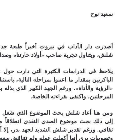
سعيد نوح
أصدرت دار الآداب في بيروت أخيراً طبعة ج
شلش، ويتناول تجربة صاحب «أولاد حارتنا» وصداها
يلاحظ في الدراسات الكثيرة التي دارت حول محف
«الرؤية والأداة». ورغم الجهد الكبير الذي بذله
المرحلتين، واكتفى بقراءته الخاصة.
ومن هنا أعاد شلش بحث الموضوع الذي شغل د
إلى ذلك بحث موضوع الصدى النقدي انطلاقاً من
ثقافي. ورغم تقدير شلش الشديد لجهد بدر، إلا 
وتصويبات يرى أنها أكملت عمله ولم تتناقض معه.