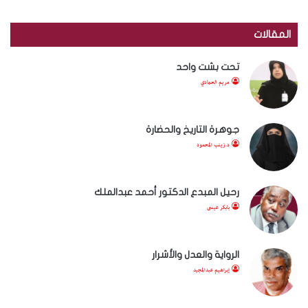
المقالات
تحت بشت واحد
مريم الحمادي
جوهرة التاريخ والحضارة
د.زينب المحمود
رحيل المبدع الدكتور أحمد عبدالملك
بابكر عيسى
الرواية والعدل والأشرار
إبراهيم عبدالمجيد