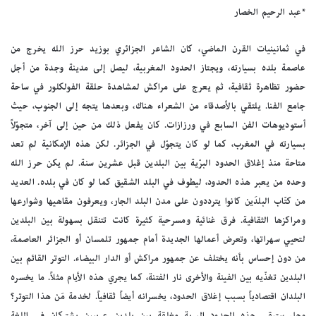
*عبد الرحيم الخصار
في ثمانينيات القرن الماضي، كان الشاعر الجزائري بوزيد حرز الله يخرج من
عاصمة بلده بسيارته، ويجتاز الحدود المغربية، ليصل إلى مدينة وجدة من أجل
حضور تظاهرة ثقافية، ثم يعرج على مراكش لمشاهدة حلقة الفولكلور في ساحة
جامع الفنا. يلتقي بالأصدقاء من الشعراء هناك، وبعدها يتجه إلى الجنوب، حيث
أستوديوهات الفن السابع في ورزازات. كان يفعل ذلك من حين إلى آخر، متجوّلاً
بسيارته في المغرب، كما لو كان يتجوّل في الجزائر. لكن هذه الإمكانية لم تعد
متاحة منذ إغلاق الحدود البرّية بين البلدين قبل عشرين سنة. لم يكن حرز الله
وحده من يعبر هذه الحدود، ليطوف في البلد الشقيق كما لو كان في بلده. العديد
من كتّاب البلدَين كانوا يترددون على مدن البلد الجار، ويعرفون مقاهيها وشوارعها
ومراكزها الثقافية. فرق غنائية ومسرحية كثيرة كانت تتنقل بسهولة بين البلدين
لتحيي سهراتها، وتعرض أعمالها الجديدة أمام جمهور تلمسان أو الجزائر العاصمة،
من دون إحساس بأنه يختلف عن جمهور مراكش أو الدار البيضاء. التوتر القائم بين
البلدين تغذّيه بين الفينة والأخرى نار الفتنة، كما يجري هذه الأيام مثلاً. ما يخسره
البلدان اقتصادياً بسبب إغلاق الحدود، يخسرانه أيضاً ثقافياً. لخدمة مَن هذا التوتر؟
وهل ستبقى هذه الحدود البرية مغلقة بين بلدين عربيين يشتركان في اللغة