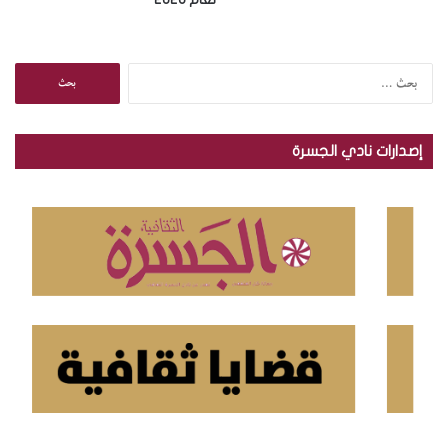
ا
ل
ب
ح
إصدارات نادي الجسرة
ث
ع
ن
: