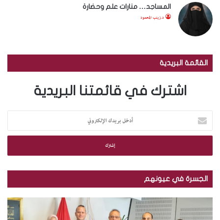
المساجد… منارات علم وحضارة
د.زينب المحمود
القائمة البريدية
اشترك في قائمتنا البريدية
أ
د
خ
ل
ب
ر
ي
الجسرة في عيونهم
د
ك
م
ب
ا
ك
ا
ل