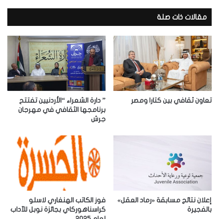
ي
د
مقالات ذات صلة
ك
ا
ل
إ
ل
ك
ت
ر
تعاون ثقافي بين كتارا ومصر
” دارة الشعراء “الأردنيين تفتتح
و
برنامجها الثقافي في مهرجان
جرش
ن
ي
إعلان نتائج مسابقة «رماد العقل»
فوز الكاتب الهنغاري لاسلو
بالفجيرة
كراسناهوركاي بجائزة نوبل للآداب
لعام 2025