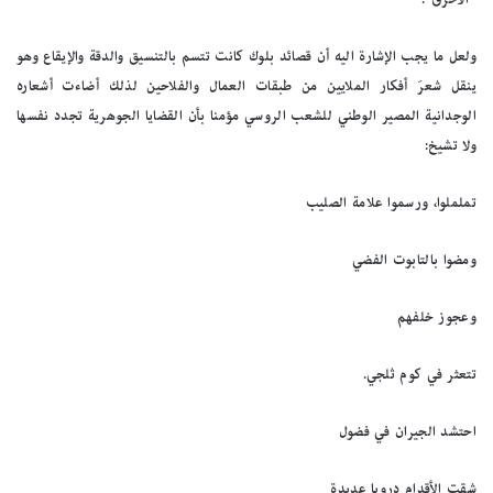
ولعل ما يجب الإشارة اليه أن قصائد بلوك كانت تتسم بالتنسيق والدقة والإيقاع وهو
ينقل شعرَ أفكار الملايين من طبقات العمال والفلاحين لذلك أضاءت أشعاره
الوجدانية المصير الوطني للشعب الروسي مؤمنا بأن القضايا الجوهرية تجدد نفسها
ولا تشيخ:
تململوا، ورسموا علامة الصليب
ومضوا بالتابوت الفضي
وعجوز خلفهم
تتعثر في كوم ثلجي.
احتشد الجيران في فضول
شقت الأقدام دروبا عديدة