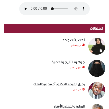
المقالات
تحت بشت واحد
مريم الحمادي
جوهرة التاريخ والحضارة
د.زينب المحمود
رحيل المبدع الدكتور أحمد عبدالملك
بابكر عيسى
الرواية والعدل والأشرار