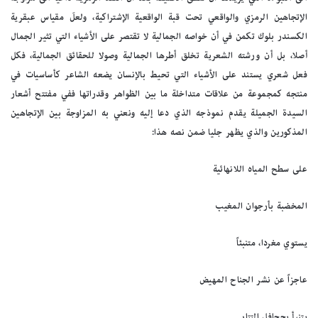
الإتجاهين الرمزي والواقعي تحت قبة الواقعية الإشتراكية، ولعلَ مقياس عبقرية
الكسندر بلوك تكمن في أن خواصه الجمالية لا تقتصر على الأشياء التي تثير الجمال
أصلا، بل أن ورشته الشعرية تخلق أطرها الجمالية وصولا للحقائق الجمالية، فكل
فعل شعري يستند على الأشياء التي تحيط بالإنسان يضعه الشاعر كأساسيات في
منتجه كمجموعة من علاقات متداخلة ما بين الظواهر وقدراتها ففي مفتتح أشعار
السيدة الجميلة يقدم نموذجه الذي دعا إليه ونعني به المزاوجة بين الإتجاهين
المذكورين والذي يظهر جليا ضمن نصه هذا:
على سطح المياه اللانهائية
المخضبة بأرجوان المغيب
يستوي مغردا، متنبئاً
عاجزاً عن نشر الجناح المهيض
يتنبأ بجحافل التتار