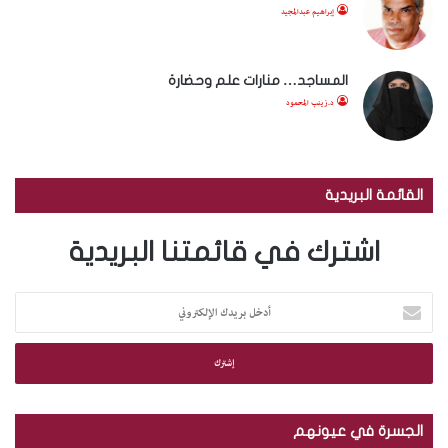
إبراهيم عبدالمجيد
المساجد… منارات علم وحضارة
د.زينب المحمود
القائمة البريدية
اشترك في قائمتنا البريدية
أ
د
خ
ل
ب
ر
ي
الجسرة في عيونهم