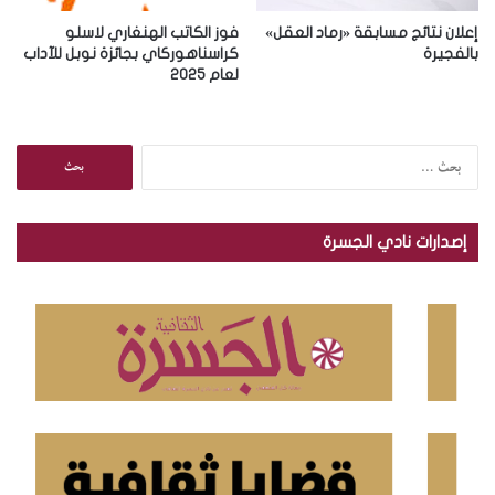
إعلان نتائج مسابقة «رماد العقل»
فوز الكاتب الهنغاري لاسلو
بالفجيرة
كراسناهوركاي بجائزة نوبل للآداب
لعام 2025
ا
ل
ب
ح
إصدارات نادي الجسرة
ث
ع
ن
: