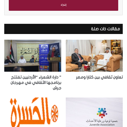
ل
ب
ر
ي
د
مقالات ذات صلة
ك
ا
ل
إ
ل
ك
ت
ر
تعاون ثقافي بين كتارا ومصر
” دارة الشعراء “الأردنيين تفتتح
و
برنامجها الثقافي في مهرجان
جرش
ن
ي