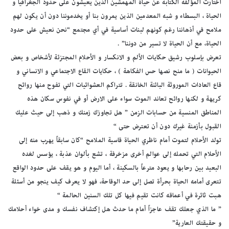
اختارت المؤلفة الكتابة عن حياة المهمشين الذين يعيشون على حدود الجغرافيا و
الحياة ، البسطاء و شبه المعدمين الذين يمرون بنا أو يخدموننا دون أن يكون لهم
ملامح في أذهاننا رغم كونهم لبنات أساسية في أي مجتمع “نحن نعيش على حدود
الحياة، مع أن الحياة لا تسير من دوننا” .
تعرض بإسلوب رشيق حكايات الألم و الانكسار و الأحلام المجتزئة لأشخاص و بعض
الحيوانات ( ما منح نصها حس الفكاهة ) ، حكايات القاع الاجتماعي و الانساني و
قاع العادات الموروثة البائنة الخانقة . تتراكم العشوائيات التي تفوح منها روائح
كريهة و لكنها روائح تعاند الموت سواء على الارض أو في نفوس سكان هذه
المناطق المنسية من حسابات الزمن ” هل تجاوزك زمنك و ذهب إلى حيث عليك
القبول بأزمنة غيرك دون أن تعترض حتى “
تولد الأحلام لتموت أمام ناظري الحياة قاسية الملامح “كان سابقاً يهرب منه إلى
الأحلام التي تحمله إلى عوالم أخرى مزخرفة ، تشع بألوان عذبة ، يؤسس لغده
البعيد بين رحابها و يعود مترعاً بالسكينة ، أما اليوم و هو يقف على حدود الواقع
تتعرى أمامه الحياة بحرأة تصل إلى حد الوقاحة، فهو لا يعرف كيف ينجو من أسئلة
هبت ثائرة في أعماقه كانت تقيم فيها كل تلك السنين الحالمة “
” ما الذي جعلك تقف عاجزاً أمام ما حدث هل إكتشاف نفسك و مدى خواء أحلامك
و حقيقتك العارية”