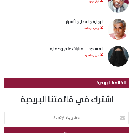
بابكر عيسى
الرواية والعدل والأشرار
إبراهيم عبدالمجيد
المساجد… منارات علم وحضارة
د.زينب المحمود
القائمة البريدية
اشترك في قائمتنا البريدية
أ
د
خ