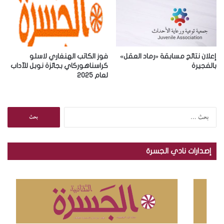
إعلان نتائج مسابقة «رماد العقل»
فوز الكاتب الهنغاري لاسلو
بالفجيرة
كراسناهوركاي بجائزة نوبل للآداب
لعام 2025
ا
ل
ب
ح
إصدارات نادي الجسرة
ث
ع
ن
: