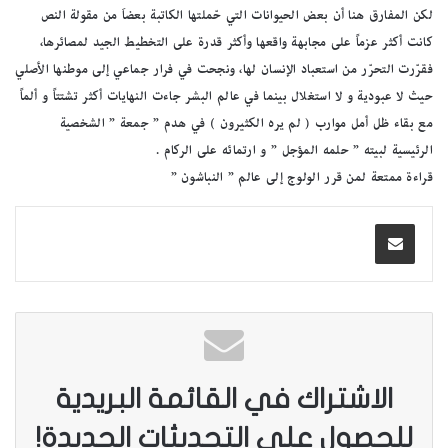
لكن المفارق هنا أن بعض الحيوانات التي حّملتها الكاتبة بعضاَ من مقولة النص
كانت أكثر عزماً على مجابهة واقعها وأكثر قدرة على التخطيط الجيد لمصائرها،
فقرّرت التحرّر من استعباد الإنسان لها، ونجحت في فرار جماعي إلى موطنها الأصلي
حيث لا عبودية و لا استغلال بينما في عالم البشر جاءت النهايات أكثر تشتتاً و ألماً
مع بقاء ظل أمل موارب ( لم يره الكثيرون ) في هدم ” جمعة ” الشخصية
الرئيسية لبيته ” حلمه المؤجل ” و ارتمائه على الركام .
قراءة ممتعة لمن قرر الولوج إلى عالم ” النباشون ”
الاشتراك في القائمة البريدية
للحصول على التحديثات الجديدة!