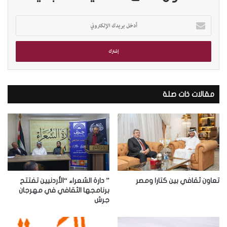
أ
د
خ
ل
ب
ر
ي
د
مقالات ذات صلة
ك
ا
ل
إ
ل
ك
ت
ر
تعاون ثقافي بين كتارا ومصر
” دارة الشعراء “الأردنيين تفتتح
و
برنامجها الثقافي في مهرجان
جرش
ن
ي