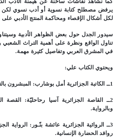
كما نشاهد نقاشات ساخنة عن هيمنة الأدب الذك
يرفض مصطلح كتابة نسوية أو أدب نسوي لكن لكل
لكل أشكال الإقصاء ومحاكمة المنتج الأدبي على 
سيدور الجدل حول بعض الظواهر الأدبية وسيتن
تناول الواقع ونظرة على أهمية التراث الشعبي و
في المشرق العربي وتفاصيل كثيرة مهمة.
ويحتوي الكتاب علي:
1ــ الكاتبة الجزائرية أمل بوشارب: المبشرون بالتنوير العربي يحولون أنفسهم إلى “أيقونات” أو أوثان.
2ــ القاصة الجزائرية آسيا رحاحليّة: القصة
وبالرواية.
3ــ الروائية الجزائرية عائشة بنّـور: الرواية
روافد الحضارة الإنسانية.