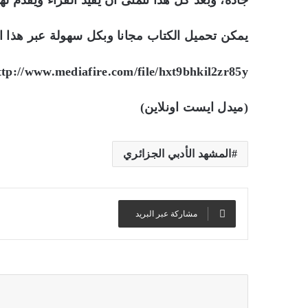
جادة، وبعد كل هذا نتمنى أن يفيد القراء ويقدم لهم
يمكن تحميل الكتاب مجانا وبكل سهولة عبر هذا ا
ttp://www.mediafire.com/file/hxt9bhkil2zr85y
(ميدل ايست اونلاين)
المشهد الأدبي الجزائري
مشاركة عبر البريد