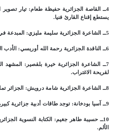
4ــ القاصة الجزائرية حفيظة طعام: تيار تصوير
يستطع إقناع القارئ فنيا.
5ــ الشاعرة الجزائرية سليمة مليزي: المبدعة في الجزائر تعاني التهميش وسيطرة الأدب الذكور.
6ــ الناقدة الجزائرية رحمة الله أوريسي: الأدب الآن كأي سلعة أخرى يحتاج إلى تسويق.
7ــ الشاعرة الجزائرية خيرة بلقصير: المشهد 
لقريحة الاغتراب.
8ــ الشاعرة الجزائرية شامة درويش: الجزائر تملك شعراء مميزين لكن الشتات جعلهم لا يظهرون.
9ــ آسيا بودخانة: توجد طاقات أدبية جزائرية كبيرة ومميزة لكنها تحتاج إلى الرعاية والدعم.
10ــ حسيبة طاهر جغيم: الكتابة النسوية الجزائ
الألم.