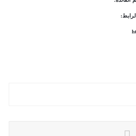
 الفائدة.”
لرابط:
h