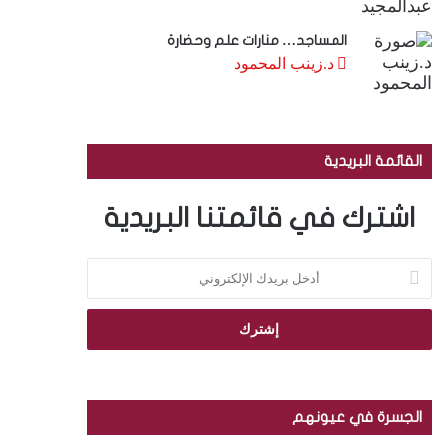
المساجد… منارات علم وحضارة
د.زينب المحمود
القائمة البريدية
اشترك في قائمتنا البريدية
أ
د
خ
ل
ب
ر
ي
د
الجسرة في عيونهم
ك