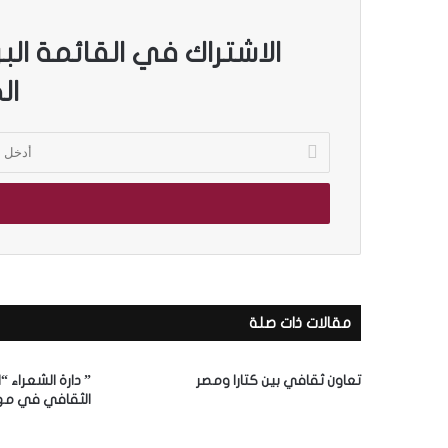
الاشتراك في القائمة الب
ال
أ
د
خ
ل
ب
ر
ي
د
ك
مقالات ذات صلة
ا
ل
إ
تعاون ثقافي بين كتارا ومصر
” دارة الشعراء “
ل
الثقافي في مه
ك
ت