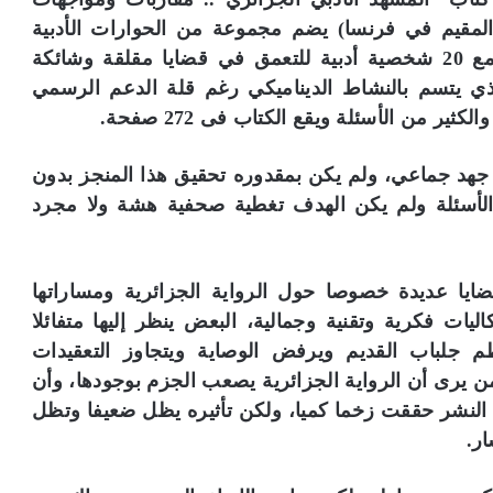
لمقيم في فرنسا) يضم مجموعة من الحوارات الأدبية
ونقاشات حول الرواية والشعر والقصة والنقد مع 20 شخصية أدبية للتعمق في قضايا مقلقة وشائكة
ذي يتسم بالنشاط الديناميكي رغم قلة الدعم الرسمي
ير من الأسئلة ويقع الكتاب فى 272 صفحة.
جهد جماعي، ولم يكن بمقدوره تحقيق هذا المنجز بدون
الأسئلة ولم يكن الهدف تغطية صحفية هشة ولا مجرد
يا عديدة خصوصا حول الرواية الجزائرية ومساراتها
ليات فكرية وتقنية وجمالية، البعض ينظر إليها متفائلا
 جلباب القديم ويرفض الوصاية ويتجاوز التعقيدات
من يرى أن الرواية الجزائرية يصعب الجزم بوجودها، وأن
لة النشر حققت زخما كميا، ولكن تأثيره يظل ضعيفا وتظل
ر.