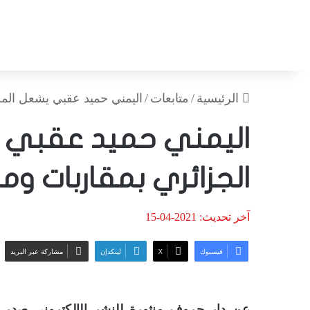
الرئيسية
/
متابعات
/
اليمني حميد عقبي يشعل المش
اليمني حميد عقبي ي
الجزائري بمقاربات و
آخر تحديث: 2021-04-15
فيسبوك
‫X
لينكدإن
مشاركة عبر البريد
عن دار حروف منثورة للنشر الإلكتروني صدر ك