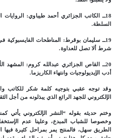
18ــ الكاتب الجزائري أحمد طيباوي: الروايات 
السلطة.
19ــ سليمان بوقرط: المناطحات الفايسبوكية في
شرط ألا تصل للعداوة.
20ــ القاص الجزائري عبدالله كروم: المشهد 
أدب الإيديولوجيات وانتهاء الكاريزما.
وقد توجه عقبي بتوجيه كلمة شكر للكاتب وا
الإلكتروني للجهد الرائع الذي يبذلونه من أجل الثقا
وختم حديثه بقوله “النشر الإلكتروني يأتي ك
وخصوصا للشباب المبدع، وعلينا عدم الإستخفاف
الطريق سهل، فالمنتج يمر بمراحل كثيرة فيها ا