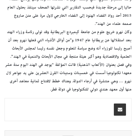
حاليا إلى مرحلة جديدة فبحسب التقارير التي نشرتها الصحف سينفذ بحلول العام
2015 أحد رواد الفضاء الهنود إلى الفضاء الخارجي لاول مرة على متن صاروخ
صممه علماء من الهند”.
وكان نهرو خريج علوم من جامعة كيمبردج البريطانية وقد تولى رئاسة وزراء الهند
بعد استقلالها عن بريطانيا عام 1947 و”من أوائل الأشياء التي فعلها نهرو بعد أن
أصبح رئيسا للوزراء أنه وضع سياسة للعلوم وجعل نفسه رئيسا لمجلس الأبحاث
العلمية والاقتصادية وهو أكبر هيئة منتجة في مجال الأبحاث والتنمية في الهند”.
وفي فصل بعنوان (الألعاب الذهنية) قالت المؤلفة “يوجد في الهند اليوم ستة عشر
معهدا تكنولوجيا أسست في خمسينات وستينات القرن العشرين على يد جواهر لال
نهرو … وهي منتشرة في أرجاء الدولة. وهناك خطط لافتتاح ثمانية معاهد أخرى
منها أول معهد هندي دولي للتكنولوجيا في دولة قطر.