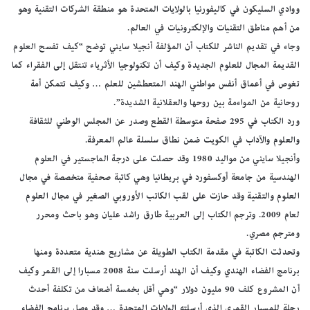
ووادي السليكون في كاليفورنيا بالولايات المتحدة هو منطقة الشركات التقنية وهو
من أهم مناطق التقنيات والإلكترونيات في العالم.
وجاء في تقديم الناشر للكتاب أن المؤلفة أنجيلا سايني توضح “كيف تفسح العلوم
القديمة المجال للعلوم الجديدة وكيف أن تكنولوجيا الأثرياء تنتقل إلى الفقراء كما
تغوص في أعماق أنفس مواطني الهند المتعطشين للعلم … وكيف تتمكن أمة
روحانية من المواءمة بين روحها والعقلانية الشديدة”.
ورد الكتاب في 295 صفحة متوسطة القطع وصدر عن المجلس الوطني للثقافة
والعلوم والآداب في الكويت ضمن نطاق سلسلة عالم المعرفة.
وأنجيلا سايني من مواليد 1980 وقد حصلت على درجة الماجستير في العلوم
الهندسية من جامعة أوكسفورد في بريطانيا وهي كاتبة صحفية متخصصة في مجال
العلوم والتقنية وقد حازت على لقب الكاتب الأوروبي الصغير في مجال العلوم
لعام 2009. وترجم الكتاب إلى العربية طارق راشد عليان وهو باحث ومحرر
ومترجم مصري.
وتحدثت الكاتبة في مقدمة الكتاب الطويلة عن مشاريع هندية متعددة ومنها
برنامج الفضاء الهندي وكيف أن الهند أرسلت سنة 2008 مسبارا إلى القمر وكيف
أن المشروع كلف 90 مليون دولار “وهي أقل بخمسة أضعاف من تكلفة أحدث
رحلة للمسبار القمري الذي أرسلته الولايات المتحدة … وقد وصل برنامج الفضاء