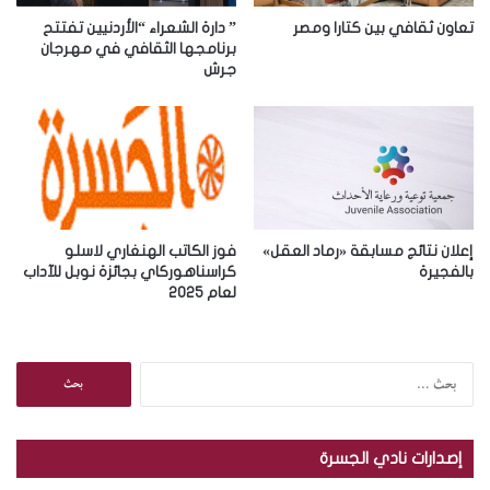
ت
ر
تعاون ثقافي بين كتارا ومصر
” دارة الشعراء “الأردنيين تفتتح
و
برنامجها الثقافي في مهرجان
جرش
ن
ي
إعلان نتائج مسابقة «رماد العقل»
فوز الكاتب الهنغاري لاسلو
بالفجيرة
كراسناهوركاي بجائزة نوبل للآداب
لعام 2025
ا
ل
ب
ح
إصدارات نادي الجسرة
ث
ع