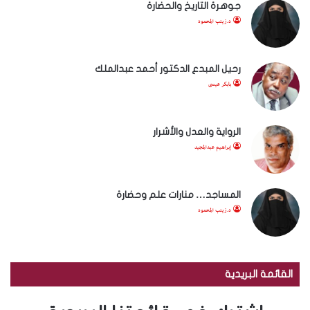
جوهرة التاريخ والحضارة
د.زينب المحمود
رحيل المبدع الدكتور أحمد عبدالملك
بابكر عيسى
الرواية والعدل والأشرار
إبراهيم عبدالمجيد
المساجد… منارات علم وحضارة
د.زينب المحمود
القائمة البريدية