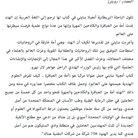
المصدر / رويترز
تقول الباحثة البريطانية أنجيلا سايني في كتاب لها ترجم إلى اللغة العربية إن الهند
غدت أمة من العباقرة والكادحين المهرة وإنها من عدة نواح علمية فرضت سيطرتها
على العالم.
وأعربت سايني عن تقديرها لكيف أن الهند -وهي أمة غارقة في الروحانيات-
استطاعت التوفيق بين تلك الروحانيات والعقلانية القوية وغزت العالم بالعلماء في
مختلف المجالات. وعزت الفضل الأكبر في هذا المجال إلى الإنجازات والإنشاءات
العلمية التي قام بها رئيس الوزراء الهندي الراحل جواهر لال نهرو.
كتاب أنجيلا سايني حمل عنوانا مركبا هو (أمة من العباقرة .. كيف تفرض العلوم
الهندية هيمنتها على العالم). وحمل غلاف الكتاب مختصرا عما ورد في متنه ومن
ذلك “الهند أمة من العباقرة والكادحين والمهرة فنحو واحد من كل خمسة من جميع
العاملين في حقل الرعاية الطبية وطب الأسنان في المملكة المتحدة من أصل
هندي. وواحد من كل ستة علماء موظفين يحملون درجة الدكتوراه في العلوم أو
الهندسة في الولايات المتحدة آسيوي بل إن هناك من ادعى مع مطلع الألفية
الجديدة أن ثلث المهندسين العاملين في منطقة وادي السليكون هم من أصل
هندي كما يدير الهنود 750 شركة من شركات التقنية هناك”.