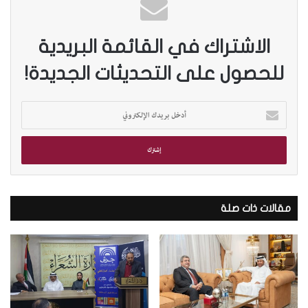
الاشتراك في القائمة البريدية
للحصول على التحديثات الجديدة!
أ
د
خ
ل
ب
ر
ي
د
مقالات ذات صلة
ك
ا
ل
إ
ل
ك