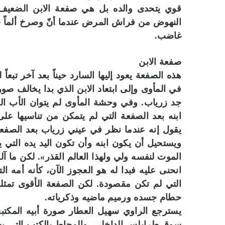
قوي يتحدى والده بل هي صفعة الابن الضعيف ل
النهوض من فراش المرض عندما أنّ وصرخ ألماً ج
غاضب.
صفعة الابن
هذه الصفعة يعود إليها السارد حيناً بعد آخر تبعاً
في المأوى وإلى ابتعاد الابن الذي بدا يخالف صور
جد زرياب. وفي وحشة المأوى لم يتوان الأب المع
ابنه بعد الصفعة التي لم يتمكن من تناسيها على
يقول إنه عندما نظر في عيني زرياب بعد الص
ويستحيل أن يكون ابنه وأن تكون اليد يده التي 
الموت لنفسه ولي ولهذا العالم القذر». لكن ما آ
انحنى عليه فبدا له هو العجوز الآن، كأنه أمه ا
التي لم تكن مقصودة. لكن الصفعة الأقوى تمثلت
حطام جسده ورميم ماضيه وذكرياته.
يسترجع الراوي سهيل العطار صورة أبيه المكتب
سوق طرابلس الداخلي، والمحاط بالكتب التي يحبها