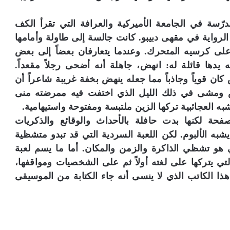
مدرّسة في الجامعة الأميركية والعرافة التي تقرأ الكف
الرواية في مقهى دبيبو. كانت جالسة إلى طاولة وأمامها
لى كرسيه المتحرك. وعندما يتعارفان بعضاً إلى بعض
دها قائلة له: انهض، جاهلة أنه أضحى رجلاً مقعداً.
ان قوياً وجاذباً مما جعله ينهض بخفة غريبة شاعراً أن
 ومشى في ذلك الليل الذي اختفت فيه ممرضته منى
به العجائبية تركها الزين ملتبسة ومفتوحة واستيهامية.
صفحة لكنها بدت حافلة بالأحداث والوقائع والذكريات
شبه الألبوم. لكن اللعبة السردية التي قد تبدو متشظية
ي هو تشظي الذاكرة والزمن والمكان. أما ما يسم لعبة
ي يتركها على لغته أولاً ثم على الشخصيات ومواقفها،
 الكاتب الذي لا ينسى أنه جاء الكتابة من الموسيقى