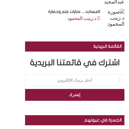
المساجد… منارات علم وحضارة
د.زينب المحمود
القائمة البريدية
اشترك في قائمتنا البريدية
أ
د
خ
ل
ب
ر
ي
د
الجسرة في عيونهم
ك