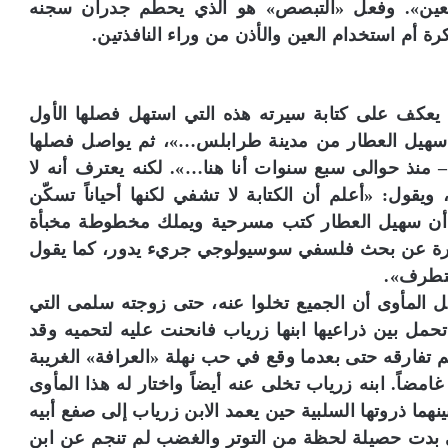
اللعين». وفعل «التبصص» هو الذي يحطم جدران سجنه
ة أم استخدام العين والأذن من وراء النافذتين.
ه يعكف على كتابة سيرته هذه التي استهل فصلها الأول
مي سهيل العطار من مدينة طرابلس…»، ثم يواصل فصلها
ى – منذ حوالى سبع سنوات أنا هنا…». لكنه يعترف أنه لا
ويقول: «أعلم أن الكتابة لا تشفي لكنها أحياناً تسكّن
ص أن سهيل العطار كتب مسرحية ويملك مخطوطة مخبأة
رة عن بحث فلسفي سوسيولوجي جريء يدور، كما يقول
لتطرف».
لمأوى أن الجميع تخلوا عنه، حتى زوجته سلمى التي
 بين ذراعيها ابنها زرياب فانحنت عليه لتحميه وقد
لم تفارقه حتى بعدما وقع في حب نهلة «العرافة» الغريبة
امضاً. ابنه زرياب تخلى عنه أيضاً واختار له هذا المأوى
بينهما ذروتها السلبية حين يعمد الابن زرياب إلى صفع أبيه
تي بدت حصيلة لحظة من التوتر والغضب لم تنجم عن ابن