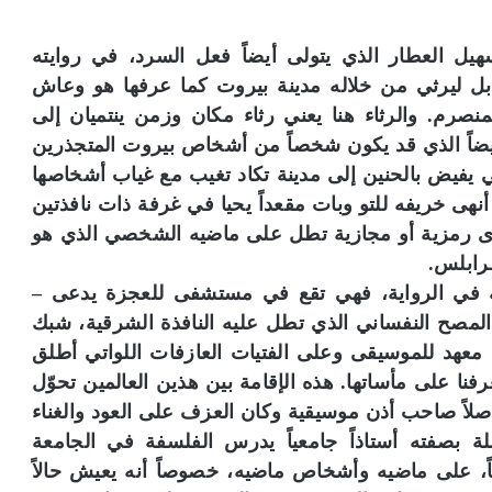
يل العطار الذي يتولى أيضاً فعل السرد، في روايته
ه بل ليرثي من خلاله مدينة بيروت كما عرفها هو وعاش
لمنصرم. والرثاء هنا يعني رثاء مكان وزمن ينتميان إلى
أيضاً الذي قد يكون شخصاً من أشخاص بيروت المتجذرين
ائي يفيض بالحنين إلى مدينة تكاد تغيب مع غياب أشخاصها
نهى خريفه للتو وبات مقعداً يحيا في غرفة ذات نافذتين
رى رمزية أو مجازية تطل على ماضيه الشخصي الذي هو
رابلس.
ية في الرواية، فهي تقع في مستشفى للعجزة يدعى –
مصح النفساني الذي تطل عليه النافذة الشرقية، شبك
 معهد للموسيقى وعلى الفتيات العازفات اللواتي أطلق
رفنا على مأساتها. هذه الإقامة بين هذين العالمين تحوّل
 أصلاً صاحب أذن موسيقية وكان العزف على العود والغناء
لة بصفته أستاذاً جامعياً يدرس الفلسفة في الجامعة
ً، على ماضيه وأشخاص ماضيه، خصوصاً أنه يعيش حالاً