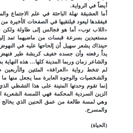
أيضاً في الرواية.
أما العشيقة نهلة الباحثة في علم الاجتماع وال
فيفقدها ليعود فيلتقيها في الصفحات الأخيرة من 
«اللاب توب» أما هو فجالس إلى طاولة ولكن ع
مستعيدين بسرعة قبسات من ماضيهما تمد إليه ي
حينذاك يشعر سهيل أن إلحاحها عليه في النهوض ك
يداً رفعته وأن جسده خفيف كريشة طير فنهض
والشاعر زمان وربما المدينة كلها… هذه النهاية بش
لم تتخط رواية «العرافة» المئتين والأربعين 
والشخصيات والوجوه العابرة مما يجعل منها ما ي
إنما تقوم وحدتها المتينة على هذا التشظي الذ
الزين السردية المحكمة فهي اللمسة الشعرية الت
وهي لمسة طالعة من عمق الحنين الذي يخالج هذا
والمسرح.
(الحياة)