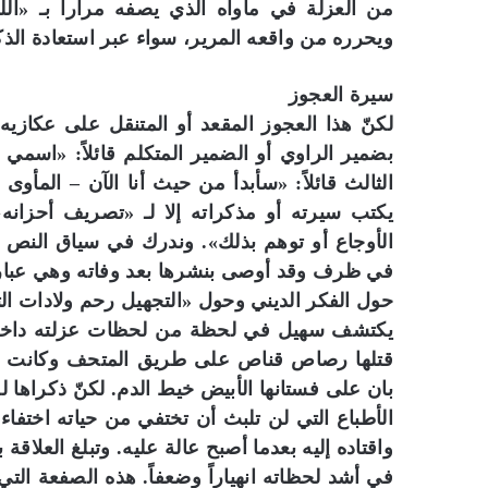
من العزلة في مأواه الذي يصفه مراراً بـ «
ويحرره من واقعه المرير، سواء عبر استعادة الذكر
سيرة العجوز
لكنّ هذا العجوز المقعد أو المتنقل على عكازي
بضمير الراوي أو الضمير المتكلم قائلاً: «اس
الثالث قائلاً: «سأبدأ من حيث أنا الآن – المأو
يكتب سيرته أو مذكراته إلا لـ «تصريف أحزانه، 
الأوجاع أو توهم بذلك». وندرك في سياق الن
في ظرف وقد أوصى بنشرها بعد وفاته وهي عبا
حول الفكر الديني وحول «التجهيل رحم ولادات ا
يكتشف سهيل في لحظة من لحظات عزلته داخل ا
قتلها رصاص قناص على طريق المتحف وكانت تحمل
بان على فستانها الأبيض خيط الدم. لكنّ ذكراها 
الأطباع التي لن تلبث أن تختفي من حياته اختفاء غ
واقتاده إليه بعدما أصبح عالة عليه. وتبلغ العلاقة 
في أشد لحظاته انهياراً وضعفاً. هذه الصفعة ال