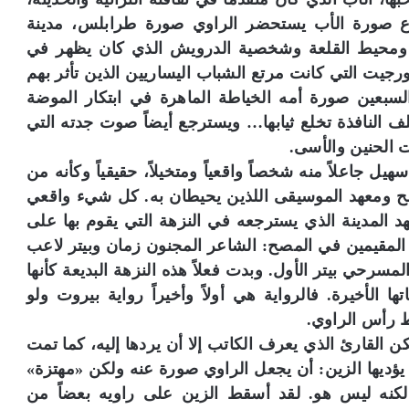
اع صورة الأب يستحضر الراوي صورة طرابلس، مدينة
ن ومحيط القلعة وشخصية الدرويش الذي كان يظهر في
رجيت التي كانت مرتع الشباب اليساريين الذين تأثر بهم
لسبعين صورة أمه الخياطة الماهرة في ابتكار الموضة
لف النافذة تخلع ثيابها… ويسترجع أيضاً صوت جدته التي
 الحنين والأسى.
 جاعلاً منه شخصاً واقعياً ومتخيلاً، حقيقياً وكأنه من
صح ومعهد الموسيقى اللذين يحيطان به. كل شيء واقعي
 المدينة الذي يسترجعه في النزهة التي يقوم بها على
لمقيمين في المصح: الشاعر المجنون زمان وبيتر لاعب
المسرحي بيتر الأول. وبدت فعلاً هذه النزهة البديعة كأنها
الأخيرة. فالرواية هي أولاً وأخيراً رواية بيروت ولو
ط رأس الراوي.
 القارئ الذي يعرف الكاتب إلا أن يردها إليه، كما تمت
تي يؤديها الزين: أن يجعل الراوي صورة عنه ولكن «مهتزة»
ب لكنه ليس هو. لقد أسقط الزين على راويه بعضاً من