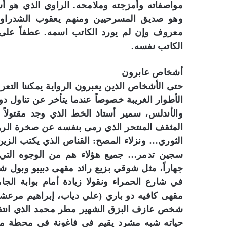
مواصفاته وأمزجته وملامحه. الراوي الذي هو 
وهو صديق المسرحيين ومنهم يعقوب الشدراوي 
معروف وإن لم يورد الكاتب اسمه. عطفاً على الم
الكاتب نفسه.
أشخاص عابرون
حتى الأشخاص الذين يعبرون الرواية يمكننا الت
الأطوار الغريبة خصوصاً عندما يتأخر عن تناول 
والأندلس، سمير أستاذ الخط الذي وجد مقتولاً 
المثقف المنتحر الذي رمى بنفسه عن صخرة الرو
الثوري… ونزلاء المصح: القناص الذي يكتب الزي
سجين تدمر… جميع هؤلاء هم من الوجوه التي 
جهاراً، مثل شوقي بزيع رائد مقهى دبيبو وبول 
في شارع الحمراء ونقولا زيادة أمام بوابة الجا
مقهى كافيه دو باري (علي دياب، إبراهيم مرعشل
شخص عازف البزق الشهير مطر محمد الذي انتقل 
حياته شبه مشرد يقيم في فاغونة في محطة م