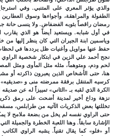
والذي يؤثر المعري على المتنبي. وفي استرج
الطفولة والمراهقة، وأجواءها وسوق العطاري
رمضان راقصاً بثوبه الفضفاض. ولا ينسى حانة جو
في أول شبابه. ويستعيد أيضاً هو الذي يقارب ا
وياسمين ابنة الجيران التي كان ينظر إليها من خ
حفظ عنها مواويل وأغنيات ظل يرددها في لحظات
نجح أحمد علي الزين في ابتكار شخصية الراوي سهيل
لحم ودم، ومتوهماً، مثله مثل المأوى ومثل الم
هنا، حتى الأشخاص الذين يعبرون ذاكرته أو مشهد
كرسيه المتنقل برفقة ممرضته منى و «صديقيه» ا
الكرة الذي لقبه بـ «الثاني» تمييزاً له عن صديقه 
نزهة وداع أخير لمدينة أضحت على رمق ذكرياتها 
تخللتها بعض الذكريات الآتيه من طرابلس، مسق
حتى الراوي نفسه لم يخل من بضعة ملامح لا يمكن
الإشارة سابقاً. وهنا اللعبة الخطرة والجميلة ال
أو «فلو» كما يقال تقنياً. يشبه الراوي الكات