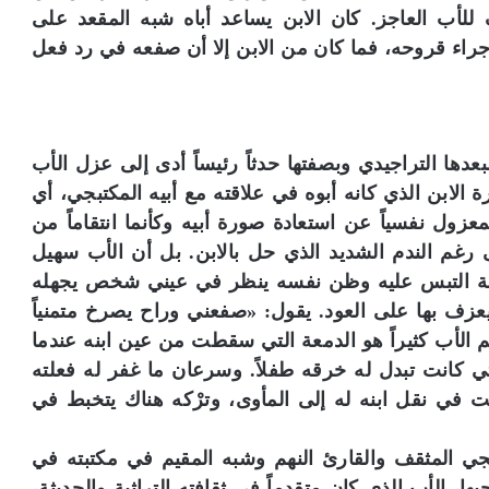
لأب العاجز. كان الابن يساعد أباه شبه المقعد على
راء قروحه، فما كان من الابن إلا أن صفعه في رد فعل
 لبعدها التراجيدي وبصفتها حدثاً رئيساً أدى إلى عزل الأب
ة الابن الذي كانه أبوه في علاقته مع أبيه المكتبجي، أي
زول نفسياً عن استعادة صورة أبيه وكأنما انتقاماً من
 رغم الندم الشديد الذي حل بالابن. بل أن الأب سهيل
فعة التبس عليه وظن نفسه ينظر في عيني شخص يجهله
يعزف بها على العود. يقول: «صفعني وراح يصرخ متمنياً
لم الأب كثيراً هو الدمعة التي سقطت من عين ابنه عندما
لتي كانت تبدل له خرقه طفلاً. وسرعان ما غفر له فعلته
 في نقل ابنه له إلى المأوى، وترْكه هناك يتخبط في
جي المثقف والقارئ النهم وشبه المقيم في مكتبته في
، الأب الذي كان متقدماً في ثقافته التراثية والحديثة،