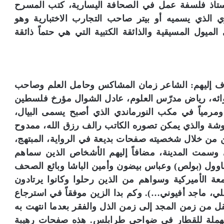
أستاذ فلسفة عمل في الصحافة اليسارية، كتب المسرح
الذي يسميه أو بيتر صاحب التجارب الاختبارية وهو
يول المسيقية والذائقة الكتبية التي هي حتماً ذائقة
عرف إليهم: الشاعر زمان المشاكس وحامل العلم وصاحب
دوائه، رياض مدرّس العلوم، عادل الشوال مؤرخ فلسطين
ومرمياً في مكب النورماندي الذي أصبح يسمى البيال،
شة والذي يمكن تصوره الكاتب رالف رزق الله، ممدوح
ن من خلال شخصيته صفحات بديعة في الرواية، المبتهج،
وسمت المدينة، مضافاً إليهم الأشخاص الذين سماهم
شاوول (بولص) وعباس بيضون وأمين الباشا وبائع الصحف
معة الأميركية وسواهم من الذين رحلوا وكانوا يرتادون
ي، ماجد أفيوني…). وكم بدا الزين موفقاً في استرجاع
من زمن المجد إلى زمن الذل والفقر بعدما انتهت به
هملة للقطار في ضواحي طرابلس. هذه صفحات رهيبة