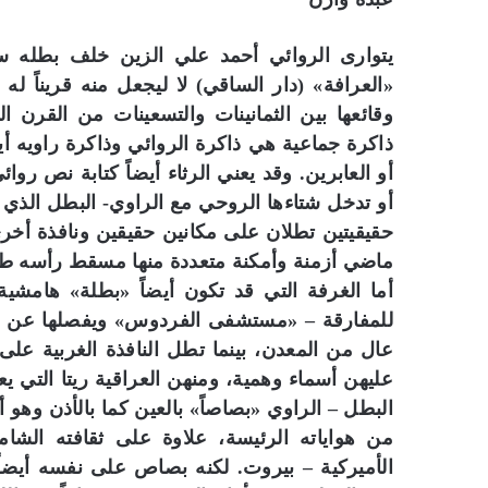
يتوارى الروائي أحمد علي الزين خلف بطله سه
«العرافة» (دار الساقي) لا ليجعل منه قريناً ل
وقائعها بين الثمانينات والتسعينات من القرن ا
ذاكرة جماعية هي ذاكرة الروائي وذاكرة راويه 
أو العابرين. وقد يعني الرثاء أيضاً كتابة نص رو
أو تدخل شتاءها الروحي مع الراوي- البطل الذي أ
حقيقيتين تطلان على مكانين حقيقين ونافذة أخ
ماضي أزمنة وأمكنة متعددة منها مسقط رأسه ط
أما الغرفة التي قد تكون أيضاً «بطلة» هامش
للمفارقة – «مستشفى الفردوس» ويفصلها عن ال
عال من المعدن، بينما تطل النافذة الغربية على
عليهن أسماء وهمية، ومنهن العراقية ريتا التي يع
البطل – الراوي «بصاصاً» بالعين كما بالأذن وهو
من هواياته الرئيسة، علاوة على ثقافته الشام
الأميركية – بيروت. لكنه بصاص على نفسه أيضا