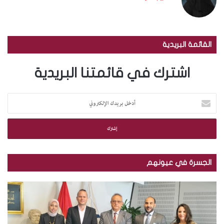
القائمة البريدية
اشترك في قائمتنا البريدية
أ
د
خ
ل
ب
ر
ي
الجسرة في عيونهم
د
ك
م
ب
ا
ك
ا
ل
ت
ل
إ
ب
ص