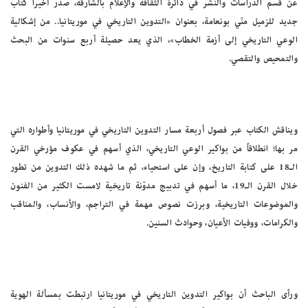
عن قسم الدراسات والنشر في دائرة الثقافة والإعلام بالشارقة، صدر أخيراً كتاب
جديد للزميل منّي بونعامة، بعنوان «التدوين التاريخي في موريتانيا.. من إشكالية
الوعي التاريخي إلى أزمة الخطاب»، الذي يعد حصيلة أربع سنوات من البحث
والتمحيص والتقصي.
ويناقش الكتاب عبر فصول أربعة مسار التدوين التاريخي في موريتانيا وأطواره التي
مر بها؛ انطلاقاً من بواكير الوعي التاريخي، الذي أسهم في عكوف مؤرخي القرن
الـ18 على كتابة التاريخ، وإن على استحياء، ثم ما شهده ذلك التدوين من تطور
خلال القرن الـ19، ما أسهم في تدبيج مدوّنة تاريخية لامست الكثير من الفنون
والموضوعات التاريخية، وبرزت نصوص مهمة في التراجم، والأنساب، والمناقب
والكرامات، ووفيات الأعيان، وحوادث السنين.
ورأى الباحث أن بواكير التدوين التاريخي في موريتانيا ارتبطت بمسألة الهوية