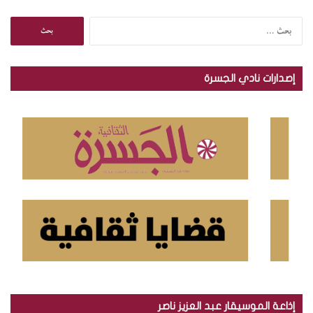
ا
ل
ب
ح
إصدارات نادي الجسرة
ث
ع
ن
:
إذاعة الموسيقار عبد العزيز ناصر