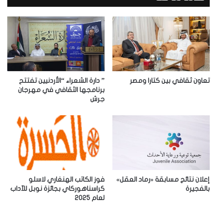
ك
ا
ل
إ
ل
ك
ت
ر
تعاون ثقافي بين كتارا ومصر
” دارة الشعراء “الأردنيين تفتتح
و
برنامجها الثقافي في مهرجان
جرش
ن
ي
إعلان نتائج مسابقة «رماد العقل»
فوز الكاتب الهنغاري لاسلو
بالفجيرة
كراسناهوركاي بجائزة نوبل للآداب
لعام 2025