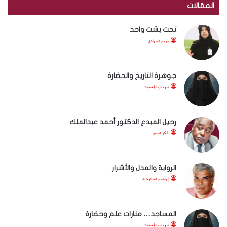
المقالات
تحت بشت واحد
مريم الحمادي
جوهرة التاريخ والحضارة
د.زينب المحمود
رحيل المبدع الدكتور أحمد عبدالملك
بابكر عيسى
الرواية والعدل والأشرار
إبراهيم عبدالمجيد
المساجد… منارات علم وحضارة
د.زينب المحمود