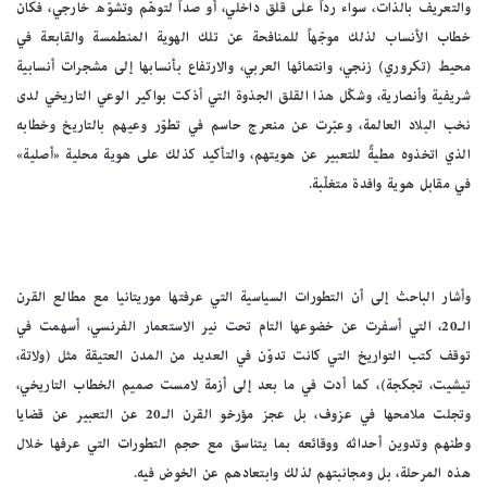
والتعريف بالذات، سواء رداً على قلق داخلي، أو صداً لتوهّم وتشوّه خارجي، فكان
خطاب الأنساب لذلك موجّهاً للمنافحة عن تلك الهوية المنطمسة والقابعة في
محيط (تكروري) زنجي، وانتمائها العربي، والارتفاع بأنسابها إلى مشجرات أنسابية
شريفية وأنصارية، وشكّل هذا القلق الجذوة التي أذكت بواكير الوعي التاريخي لدى
نخب البلاد العالمة، وعبّرت عن منعرج حاسم في تطوّر وعيهم بالتاريخ وخطابه
الذي اتخذوه مطيةً للتعبير عن هويتهم، والتأكيد كذلك على هوية محلية «أصلية»
في مقابل هوية وافدة متغلّبة.
وأشار الباحث إلى أن التطورات السياسية التي عرفتها موريتانيا مع مطالع القرن
الـ20، التي أسفرت عن خضوعها التام تحت نير الاستعمار الفرنسي، أسهمت في
توقف كتب التواريخ التي كانت تدوّن في العديد من المدن العتيقة مثل (ولاتة،
تيشيت، تجكجة)، كما أدت في ما بعد إلى أزمة لامست صميم الخطاب التاريخي،
وتجلت ملامحها في عزوف، بل عجز مؤرخو القرن الـ20 عن التعبير عن قضايا
وطنهم وتدوين أحداثه ووقائعه بما يتناسق مع حجم التطورات التي عرفها خلال
هذه المرحلة، بل ومجانبتهم لذلك وابتعادهم عن الخوض فيه.