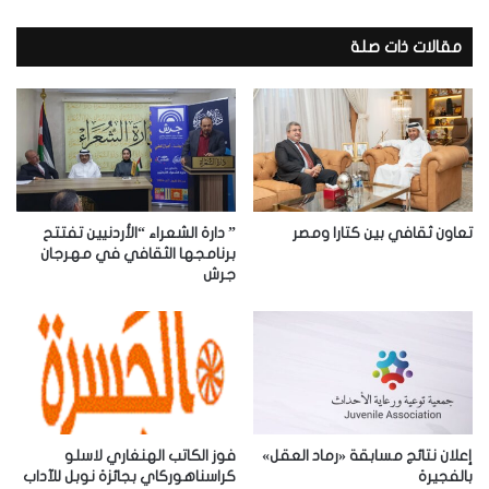
ر
ي
د
مقالات ذات صلة
ك
ا
ل
إ
ل
ك
ت
ر
تعاون ثقافي بين كتارا ومصر
” دارة الشعراء “الأردنيين تفتتح
و
برنامجها الثقافي في مهرجان
جرش
ن
ي
إعلان نتائج مسابقة «رماد العقل»
فوز الكاتب الهنغاري لاسلو
بالفجيرة
كراسناهوركاي بجائزة نوبل للآداب