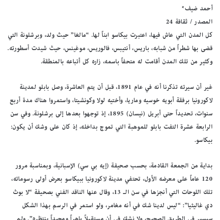
أحمد ضيف*
المصدر / ثقافة 24
كل المدن التي عاش فيها، اعتبرت بيكاسو ابناً لها. “مالغا” حيث ولد، وبرشلونة التي
قضى بها شطراً من شبابه، باريس، أنتيبس، فالوريس، موغينس، حيث شيدت أسطورته.
وكثير من تلك المدن أقامت له متحفاً باسمه، زاره كل أتباعه بالمنطقة.
غير أن سيرته تذكرنا أنه في عام 1891، قبل أن يتم العاشرة، وصل بابلو لمدينة
لاكورونيا برفقة أبويه خوسيه وماريا، وأختيه لولا وكونشيتا، واستمروا هناك مدة أربع
سنوات، تحديداً حتى أبريل (نيسان) 1895، إذ توجهوا بعدها إلى برشلونة. وفي سن
الرابعة عشرة التفت بابلو للموهبة التي تموج بداخله، إذ كان على وشك أن يكون:
بيكاسو.
بداية من الجمعة القادمة، بحسب صحيفة (إيه بي سي) الإسبانية، وبمناسبة مرور
120 عاماً على معرضه الأول، تحتفي مدينة لاكورونيا ببيكاسو بعرض أولى رسوماته،
تلك اللوحات التي أنجزها في سن الـ 13، وقال عنها الناقد الفني بصحيفة “لا بوث
دي غاليثيا”: “ليس لدينا شك في أنه مغامر، ولو استمر في الرسم بهذا الشكل
سيسير في الطريق الصحيح، ولا نشك في أن مستقبلاً باهراً ومجيداً ينتظره”. ولم