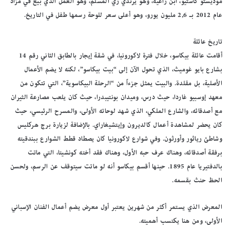
موديستو كاستيّو، ابن راعيه، وهو يرتدي زي المسلم، وهو العمل الذي بيع في مزاد
عام 2012 بـ 2,6 مليون يورو، وهو أعلى سعر للوحة رسمها طفل في التاريخ.
تاريخ عائلة
أقامت عائلة بيكاسو، خلال فترة لاكورونيا، في شقة إيجار بالطابق الثاني رقم 14
بشارع بايو غوميث، الذي تحول الآن إلى “بيت بيكاسو”، لكنه لا يضم الأعمال
الأصلية، بل مقلدة. والبيت يمثل جزءاً من “الرحلة البيكاسوية”، التي تتكون من
معهد إوسبيو غاردا، حيث درس، وميدان بونتيبدرا، حيث كان يلعب مصارعة الثيران
مع أصدقائه، والشارع الملكي، الذي شهد لوحاته الأولى، والمسرح الرئيسي، حيث
كان يحضر لمشاهدة أعمال كالديرون وإيتشيغاراي. بالإضافة لزيارة برج هركليس
وشاطئ رياثور وأورثون. وفي شوارع لاكورونيا كان يصطاد قطط الشوارع ببندقيته
برفقة أصدقائه، وهناك عرف حبه الأول، وهناك فقد أخته كونشيتا، التي ماتت
بالدفتيريا عام 1895. حينها أقسم بيكاسو أنه لو ماتت سيتوقف عن الرسم، ولحسن
الحظ حنث بقسمه.
المعرض الذي يستمر أكثر من شهرين يعتبر أول معرض يضم أعمال الفنان الإسباني
الأولى، ومن هنا يكتسب أهميته.