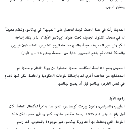
يخطئ الرجل.
المدينة رأت في هذا الحدث فرصة لتحصل على “نصيبها” في بيكاسو، وتنظم معرضاً
له في متحف الفنون الجميلة تحت عنوان “بيكاسو الأول”، الذي ينقذ إنتاجه
الكوروني غير المعروف جيداً، والذي يفتتحه اليوم الخميس، الملك دون فيليبي
والملكة ليتثيا، ثم يفتح للجمهور بداية من الجمعة وحتى 24 مايو (أيار).
المعرض يضم 81 لوحة لبيكاسو، بعضها استعارة من ورثة الفنان وبعضها تم
استحضاره من متاحف أخرى له، بالإضافة للوحات الحكومية والخاصة، لكن كلها تخدم
في نفس الغرض: بيكاسو قبل أن يصبح بيكاسو.
راعيه الأول
الطبيب والسياسي، رامون بيريث كوستالس، الذي صار وزيراً للأشغال العامة، كان
أول راعٍ له. وفي عام 1895، رسمه بيكاسو بشارب كبير ومظهر مميز. لكن هذه
اللوحة، التي يحتفظ بها أحد ورثة بيكاسو، غير موجودة بالمعرض. كما رسم