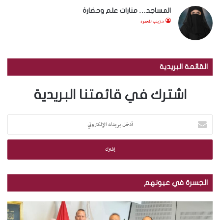
المساجد… منارات علم وحضارة
د.زينب المحمود
القائمة البريدية
اشترك في قائمتنا البريدية
أ
د
خ
ل
ب
ر
ي
الجسرة في عيونهم
د
ك
م
ب
ا
ك
ا