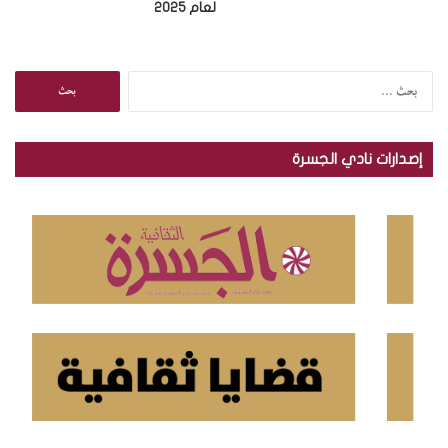
لعام 2025
ا
ل
ب
ح
إصدارات نادي الجسرة
ث
ع
ن
: