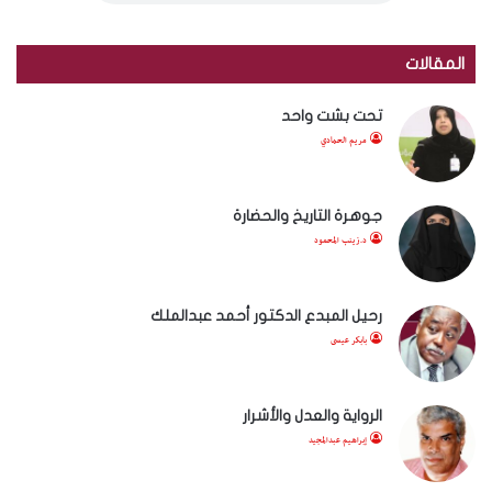
المقالات
تحت بشت واحد
مريم الحمادي
جوهرة التاريخ والحضارة
د.زينب المحمود
رحيل المبدع الدكتور أحمد عبدالملك
بابكر عيسى
الرواية والعدل والأشرار
إبراهيم عبدالمجيد