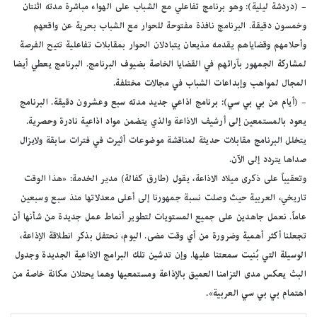
– (دردشة ليلية): وهو برنامج تفاعلي مع الشباب على الهواء مباشرة مدته اثنتان
وخمسون دقيقة. البرنامج نافذة مفتوحة للحوار مع الشباب بحرية عن واقعهم
وأحلامهم وقضاياهم يقدمه مذيعان يتبادلان الحوار بمقابلات تفاعلية تتيح الفرصة
لمشاركة الجمهور بآرائهم في القضايا الخاصة بضيوف البرنامج. البرنامج يعطي أيضا
المجال لمواهب وإبداعات الشباب في مجالات مختلفة.
– (أيام من بي بي سي): برنامج اذاعي جديد مدته سبع وعشرون دقيقة. البرنامج
يعود بالمستمعين إلى أرشيف الاذاعة والذي يتضمن مواد اذاعية نادرة وحصرية.
يتخلل البرنامج مقابلات حديثة لمناقشة موضوعات أثيرت في فترات سابقة ولايزال
صداها يتردد إلى الآن.
وتعقيباً على ذكرى ميلاد الاذاعة، يقول (طارق كفالة) مدير الخدمة: «هذا الوقت
تاريخي، العربية حيث وصلت نسبة جمهورنا إلى أعلى معدلاتها منذ سبع وسبعين
عاماً. نعمل جاهدين على جميع المستويات لتطوير أنماط عمل جديدة من شأنها أن
تجعلنا أكثر أهمية وضرورة من أي وقت مضى. اليوم، نحتفل بذكر انطلاقة الإذاعة،
الوسيلة التي بُنيت سمعتنا عليها. وإن تدشين تلك البرامج الاذاعية الجديدة وجدول
البث يعكس مدى التزامنا العميق بالإذاعة ومستمعيها وهما يحتلان مكانة خاصة من
اهتمام بي بي سي العربية».