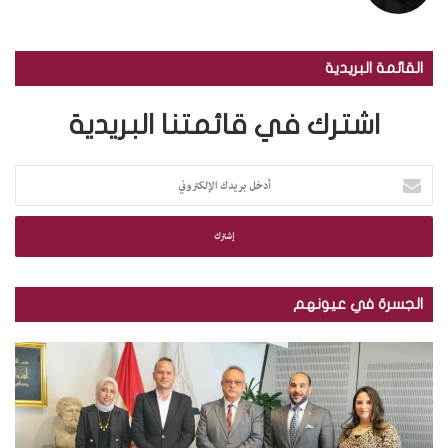
القائمة البريدية
اشترك في قائمتنا البريدية
أ
د
خ
ل
ب
ر
ي
الجسرة في عيونهم
د
ك
م
ب
ا
ك
ا
ل
ت
ل
إ
ب
ص
ل
ة
و