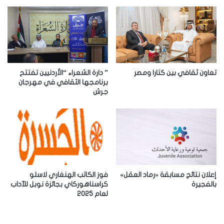
ا
ل
إ
ل
ك
ت
ر
تعاون ثقافي بين كتارا ومصر
” دارة الشعراء “الأردنيين تفتتح
و
برنامجها الثقافي في مهرجان
جرش
ن
ي
إعلان نتائج مسابقة «رماد العقل»
فوز الكاتب الهنغاري لاسلو
بالفجيرة
كراسناهوركاي بجائزة نوبل للآداب
لعام 2025