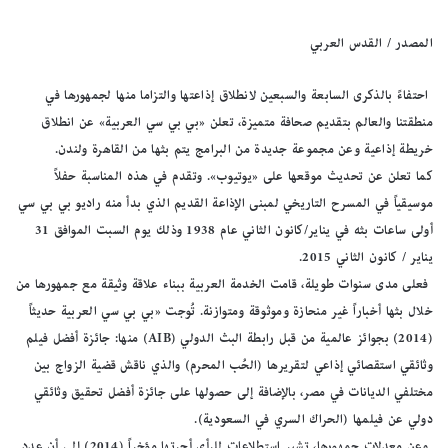
المصدر / القدس العربي
احتفاءً بالذكرى السابعة والسبعين لانطلاق إذاعتها والتزاما منها لجمهورها في
منطقتنا والعالم بتقديم صحافة متميزة، تعلن «بي بي سي العربية» عن انطلاق
خريطة إذاعية وعن مجموعة جديدة من البرامج يتم بثها من القاهرة ولندن.
كما تعلن عن تحديث موقعها على «يوتيوب». وتقدم في هذه المناسبة حفلاً
موسيقياً في المسرح التاريخي لمبنى الإذاعة القديم الذي بدأ منه راديو بي بي سي
أولى ساعات بثه في يناير/كانون الثاني عام 1938 وذلك يوم السبت الموافق 31
يناير / كانون الثاني 2015.
فعلى مدى سنوات طويلة، قامت الخدمة العربية ببناء علاقة وثيقة مع جمهورها من
خلال بثها أخباراً غير منحازة وموثوقة ومتوازنة. تُوجت «بي بي سي العربية حديثاً
(2014) بجوائز عالمية من قبل رابطة البث الدولي (AIB) منها: جائزة أفضل فيلم
وثائقي استقصائي إذاعي لتقريرها (الحُب المحرم) والذي ناقش قضية الزواج بين
مختلفي الديانات في مصر، بالإضافة إلى حصولها على جائزة أفضل تحقيق وثائقي
دولي عن فيلمها (الحراك السري في السعودية).
وعن معدلات جمهورها، تشير استطلاعات للرأي أجرتها مؤخراً (2014) إلى أن عدد