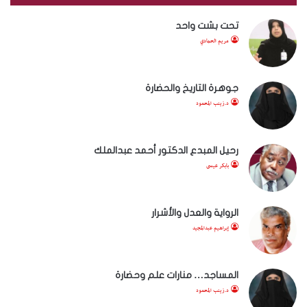
تحت بشت واحد
مريم الحمادي
جوهرة التاريخ والحضارة
د.زينب المحمود
رحيل المبدع الدكتور أحمد عبدالملك
بابكر عيسى
الرواية والعدل والأشرار
إبراهيم عبدالمجيد
المساجد… منارات علم وحضارة
د.زينب المحمود