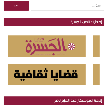
ا
ل
ب
ح
إصدارات نادي الجسرة
ث
ع
ن
:
إذاعة الموسيقار عبد العزيز ناصر