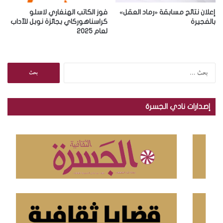
إعلان نتائج مسابقة «رماد العقل»
فوز الكاتب الهنغاري لاسلو
بالفجيرة
كراسناهوركاي بجائزة نوبل للآداب
لعام 2025
ا
ل
ب
ح
إصدارات نادي الجسرة
ث
ع
ن
: