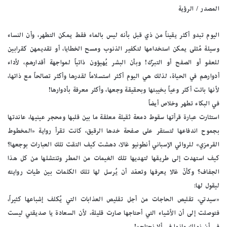
المصدر / الرؤية
اليوم تبدو أكثر يقيناً من ذي قبل بأنه ليس بالماء فقط يمكن التطهر، وأن النساء
وسيلة مُثلى يمكن استخدامها لتكفير الذنوب ومسح الخطايا، أو تقديمهن كقرابين
للعفو أو الصفح أو التبرّك! وبأن البشر يُهيؤون ذاتياً لمواجهة أقدارهم، لأداء
أدوارهم في الحياة، لذلك هي اليوم أكثر استسلاماً لقدرها وأكثر تصالحاً مع ذاتها،
لأنها باتت أكثر وعياً بخيبتها وبحقيقة وجعها، وأكثر معرفة بأدوارها!
في البكاء تطهر وخلاص أيضاً
استثارت عبارة قرأتها سقوط دمعة ثقيلة معلقة ما بين قلبها ومحجر عينيها، عاندتها
بجموح اندفاعها لتستقر على صفحة خدها الرقيق، كانت تقرأ رواية «المخطوط
القرمزي» للروائي الإسباني أنطونيو غالا، دهشت كيف التقت تلك العبارات بوجعها؟
كيف استهدت إلى طريقها لتهديها تلك الغيمات من المطر وتنتشلها من كل هذا
الجفاف؟ وكأنّ غالا يعرفها وتعمّد أن يُرسل لها تلك الكلمات بين طيات روايته
ليقول لها:
«سيدتي، تقليص الحاجات من أجل تقليص العذابات التي يُكلف إشباعها كثيراً،
فتوصلت إلى أن الأشياء التي أحتاجها صارت قليلة، لأن السعادة يا صديقتي ليست
في أن نملك وإنما في ألا نحتاج»!