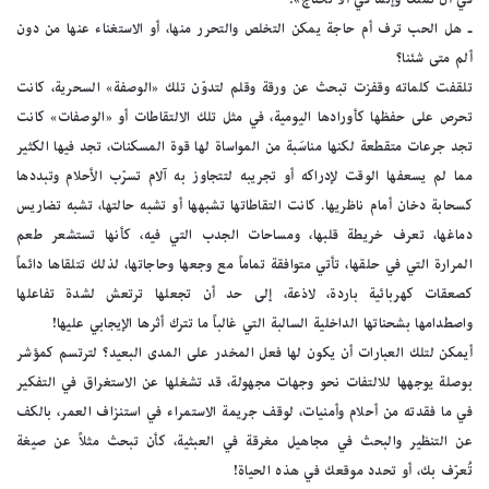
ـ هل الحب ترف أم حاجة يمكن التخلص والتحرر منها، أو الاستغناء عنها من دون
ألم متى شئنا؟
تلقفت كلماته وقفزت تبحث عن ورقة وقلم لتدوّن تلك «الوصفة» السحرية، كانت
تحرص على حفظها كأورادها اليومية، في مثل تلك الالتقاطات أو «الوصفات» كانت
تجد جرعات متقطعة لكنها مناسَبة من المواساة لها قوة المسكنات، تجد فيها الكثير
مما لم يسعفها الوقت لإدراكه أو تجريبه لتتجاوز به آلام تسرّب الأحلام وتبددها
كسحابة دخان أمام ناظريها. كانت التقاطاتها تشبهها أو تشبه حالتها، تشبه تضاريس
دماغها، تعرف خريطة قلبها، ومساحات الجدب التي فيه، كأنها تستشعر طعم
المرارة التي في حلقها، تأتي متوافقة تماماً مع وجعها وحاجاتها، لذلك تتلقاها دائماً
كصعقات كهربائية باردة، لاذعة، إلى حد أن تجعلها ترتعش لشدة تفاعلها
واصطدامها بشحناتها الداخلية السالبة التي غالباً ما تترك أثرها الإيجابي عليها!
أيمكن لتلك العبارات أن يكون لها فعل المخدر على المدى البعيد؟ لترتسم كمؤشر
بوصلة يوجهها للالتفات نحو وجهات مجهولة، قد تشغلها عن الاستغراق في التفكير
في ما فقدته من أحلام وأمنيات، لوقف جريمة الاستمراء في استنزاف العمر، بالكف
عن التنظير والبحث في مجاهيل مغرقة في العبثية، كأن تبحث مثلاً عن صيغة
تُعرّف بك، أو تحدد موقعك في هذه الحياة!