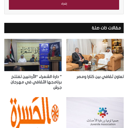
ل
ب
ر
ي
د
مقالات ذات صلة
ك
ا
ل
إ
ل
ك
ت
ر
تعاون ثقافي بين كتارا ومصر
” دارة الشعراء “الأردنيين تفتتح
و
برنامجها الثقافي في مهرجان
جرش
ن
ي