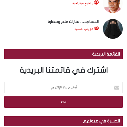
إبراهيم عبدالمجيد
المساجد… منارات علم وحضارة
د.زينب المحمود
القائمة البريدية
اشترك في قائمتنا البريدية
أ
د
خ
ل
ب
ر
ي
الجسرة في عيونهم
د