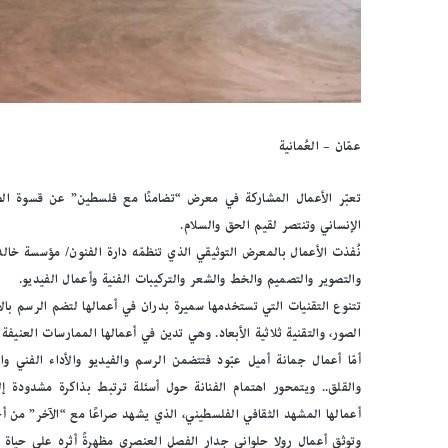
عمّان – العُمانية
تعبّر الأعمال المشاركة في معرض “تضامنًا مع فلسطين” عن قسوة الص
الإنساني وتنتصر لقيم الحق والسلام.
والتصوير والتصميم والخط والشعر والتركيبات الفنية وأعمال الفيديو.
تتنوع التقنيات التي تستخدمها سميرة بدران في أعمالها لتضم الرسم بالأ
الصور، والتقنية ثلاثية الأبعاد. وهي تدين في أعمالها الممارسات العنيفة
أمّا أعمال جمانة أميل عبّود فتتضمن الرسم والفيديو والأداء الفني و
والقلق.. ويتمحور اهتمام الفنانة حول أسئلة ترتبط بذاكرة مشدودة إ
أعمالها المشهد الثقافي الفلسطيني، الذي يشهد صراعًا مع “الآخر” من أج
وتوثق أعمال رولا حلواني جدار الفصل العنصري مظهرةً أثره على حياة ال