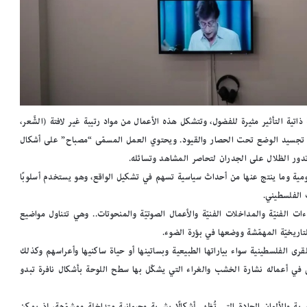
ية التأثير مثيرة للفضول، وتتشكل هذه الأعمال من مواد رتيبة غير لافتة (الشَّعر،
وِلةً تجسيد الوضع تحت الحصار والقيود. ويحتوي العمل المسمّى “مصباح” على أشكال
دور الظلال على الجدران لتحاصر المشاهد وتسائله.
م
د
ومية وما ينتج عنها من أحداث سياسية تسهم في تشكيل الواقع، وهو يستخدم أسلوبًا
ي
 الفلسطيني.
ر
ات الفنيّة والمداخلات الفنيّة والأعمال الصوتيّة والمنحوتات.. وهي تتناول مواضيع
م
ك
تاريخيّة المهمّشة ووضعها في بؤرة الضوء.
ت
 الفلسطينية سواء بياراتها الطبيعية وبساتينها أو حياة ساكنيها وأعراسهم وكذلك
ب
 أعماله نشارة الخشب والغراء التي يشكّل بها سطح اللوحة بأشكال نافرة تبدو
على أرفف
مدير مكتبة الإسكندرية: ضم أرشيف مجلة
ة
«الجسرة الثقافية» لمقتنياتنا إضافة نوعية
ا
ل
ية والألوان الحادة التي تُظهر أشكالًا بشرية وحيوانية متداخلة ومشوّهة، إذ يمكن