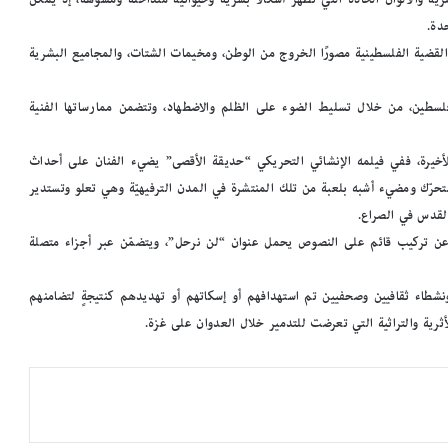
إ
حدة.
س
القضية الفلسطينية مصورًا الخروج من الوطن، ومخيمات الشتات، والمجاميع البشرية
ك
ن
د
لسطين، من خلال تسليط الضوء على الظلم والاضطهاد، وتتضمن ممارساتها الفنية
ر
ي
أخيرة، ففي فيلمه الإنشائي التحريكي “حديقة الأقصى” يضيء الفنان على أحداث
ة
:
متحرّك ومضيء أشبه بلعبة من تلك المنتشرة في المدن الترفيهيّة وهي تعلو وتستدير
ض
لقدس في الصراع.
م
 تركيب قائم على النصوص يحمل عنوان “لن نرحل”، ويتضمّن عبر أجزاء متصلة
أ
ر
ش
نشطاء ثقافيين وصحفيين تم استهدافهم أو إسكاتهم أو تهديدهم كنتيجةٍ لتضامنهم
ي
أثرية والتراثية التي تعرضت للتدمير خلال العدوان على غزة.
ف
م
ج
ل
ة
«