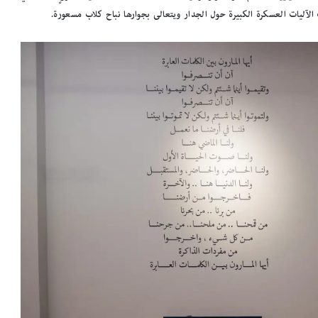
آليات العسكرة الكبيرة حول الجدار ويتعالى بجوارها نباح كلاب مسعورة.