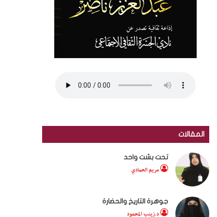
المقالات
تحت بشت واحد
مريم الحمادي
جوهرة التاريخ والحضارة
د.زينب المحمود