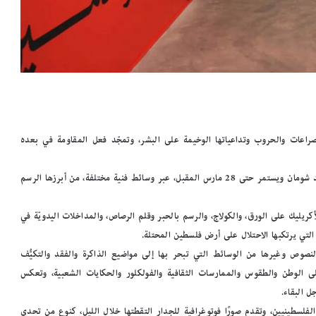
راعات والحروب وتداعياتها الوخيمة على البشر، وتمجّد فعل المقاومة في بعده
نُفذت الأعمال بالمعرض التوثيقي الذي تنظمّه دارة الفنون/ مؤسسة خالد شومان ويستمر حتى 28 مارس المقبل، عبر وسائط فنية مختلفة، من أبرزها الرسم
كريليك على الورق، والكولاج، والرسم بالحبر وقلم الرصاص، والمداخلات اليدويّة في
 التي يرتكبها الاحتلال على أرض فلسطين المحتلة.
النصوص وغيرها من الوسائط التي تبحر بها إلى مواضيع الذاكرة والفقد والتكيُّف
لى الوطن والطقوس والممارسات الثقافية والفولكلور والحكايات الشعبية، وتعكس
ل البقاء.
فلسطينيين، وتقدم صورًا فوتوغرافية للجدار التقطتها خلال الليل، كنوعٍ من تحدي