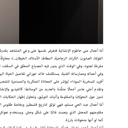
أمّا أعمال منى حاطوم الإنشائية فتفرض نفسها على وعي المشاهد بقدرة ذات
الفولاذ، الصابون، الكرات الزجاجية، المطاط، الأسلاك، الخيطان..)، محا
مفرغة لجنود، وفي الوقت الذي يدور فيه المصباح المعلّق في السقف، ت
ب
ا
وفي أعماله وممارساته الفنية، يستكشف خالد حوراني تفاصيل الحياة الي
ل
أقرب للسخرية السوداء ليؤشر على المعاناة المتكررة والمستمرة للشعب
ص
وتقدم أملي جاسر أعمالًا منفَّذة بالعديد من الوسائط؛ كالفيديو والإنشاء
و
ر
تدور حول التحوّلات والمقاومة وآليات التوثيق، وتحاول إظهار الحكايات ال
.
أمّا أعمال عبد الحي مسلم، فهي توثق لتاريخ فلسطين وبخاصة طقوس القرى
.
مقاومتهم للمحتل الذي يتجسد غالبًا على شكل وحش. ويستخدم نعواش في
بالصور.. “الجسرة الثقافية” 
“
المكتبات المصرية
كما لو أنها منحوتات بارزة.
ا
ل
أمّا أعمال أحمد نعواش فتوثّق للمعاناة الفلسطينية عبر التشكيلات البصر