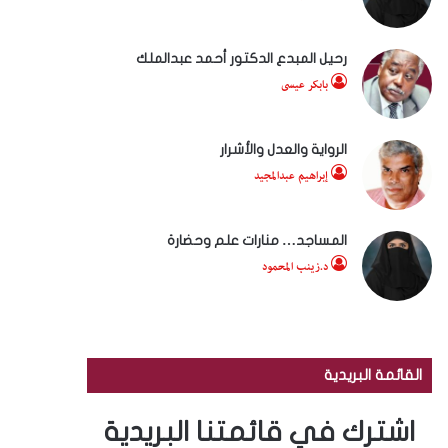
رحيل المبدع الدكتور أحمد عبدالملك
بابكر عيسى
الرواية والعدل والأشرار
إبراهيم عبدالمجيد
المساجد… منارات علم وحضارة
د.زينب المحمود
القائمة البريدية
اشترك في قائمتنا البريدية