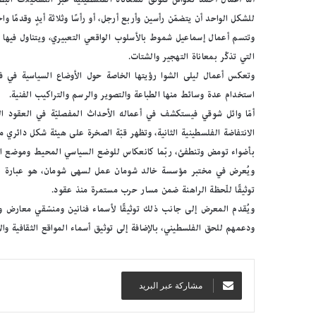
ج
للشكل الواحد أن يتضمّن رأسين وأربع أرجل، أو رأسًا وثلاثة أيدٍ وقدمًا وا
س
وتتسم أعمال إسماعيل شموط بالأسلوب الواقعي التعبيري، ويتناول فيها 
ر
ة
التي تذكّر بمعاناة التهجير والشتات.
ا
وتعكس أعمال ليلى الشوا رؤيتها الخاصة حول الأوضاع السياسية في ف
ل
استخدام عدة وسائط منها الطباعة والتصوير والرسم والتراكيب الفنية.
ث
أمّا وائل شوقي فيستكشف في أعماله الأحداث المفصليّة في العقود ال
ق
ا
الانتفاضة الفلسطينية الثانية، وتظهر قبّة الصخرة على هيئة شكل دائري 
ف
بأضواء تومض وتنطفئ، ربّما كانعكاس للوضع السياسي المحيط وموضع ا
ي
ويُعرض في مختبر مؤسسة خالد شومان عمل لسهى شومان، هو عبارة عن
ة
”
توثيقًا للّحظة الراهنة ضمن مسار حرب مستمرة منذ عقود.
ع
ويُقدم المعرض إلى جانب ذلك توثيقًا لأسماء فنانين ومنسّقي معارض و
ل
ودعمهم للحق الفلسطيني، بالإضافة إلى توثيق أسماء المواقع الثقافية وال
ى
أ
ر
ف
مشاركة عبر البريد
ف
ا