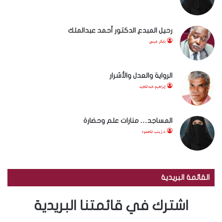
رحيل المبدع الدكتور أحمد عبدالملك
بابكر عيسى
الرواية والعدل والأشرار
إبراهيم عبدالمجيد
المساجد… منارات علم وحضارة
د.زينب المحمود
القائمة البريدية
اشترك في قائمتنا البريدية