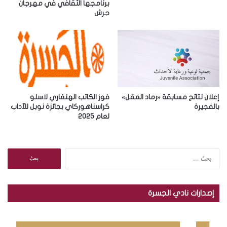
و
برنامجها الثقافي في مهرجان
جرش
ن
ي
إعلان نتائج مسابقة «رماد العقل»
فوز الكاتب الهنغاري لاسلو
بالفجيرة
كراسناهوركاي بجائزة نوبل للآداب
لعام 2025
ا
ل
ب
ح
إصدارات نادي الجسرة
ث
ع
ن