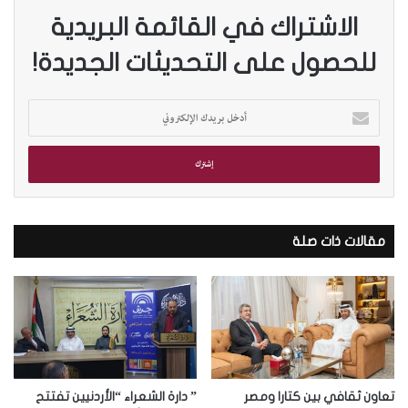
الاشتراك في القائمة البريدية
للحصول على التحديثات الجديدة!
أ
د
خ
ل
ب
ر
ي
د
مقالات ذات صلة
ك
ا
ل
إ
ل
ك
ت
ر
تعاون ثقافي بين كتارا ومصر
” دارة الشعراء “الأردنيين تفتتح