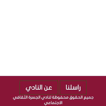
S
ث
ل
ق
ج
S
ا
م
ف
ه
ي
و
ة
ر
”
ي
م
ة
ن
ا
ذ
ل
2
ع
0
ر
1
ا
0
ق
ي
ة
راسلنا
عن النادي
جميع الحقوق محفوظة لنادي الجسرة الثقافي
الاجتماعي