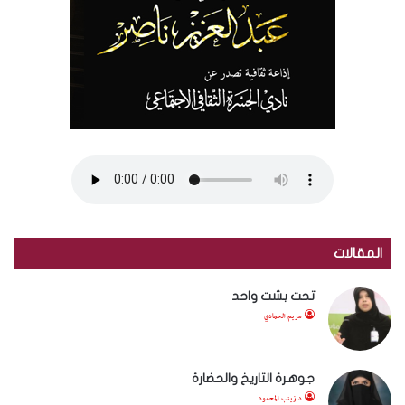
المقالات
تحت بشت واحد
مريم الحمادي
جوهرة التاريخ والحضارة
د.زينب المحمود