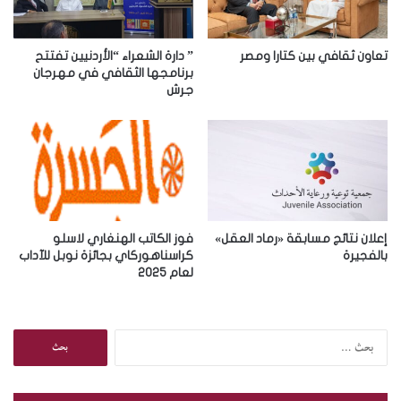
ك
ت
ر
تعاون ثقافي بين كتارا ومصر
” دارة الشعراء “الأردنيين تفتتح
و
برنامجها الثقافي في مهرجان
جرش
ن
ي
إعلان نتائج مسابقة «رماد العقل»
فوز الكاتب الهنغاري لاسلو
بالفجيرة
كراسناهوركاي بجائزة نوبل للآداب
لعام 2025
ا
ل
ب
ح