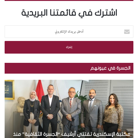
اشترك في قائمتنا البريدية
أ
د
خ
ل
ب
ر
ي
الجسرة في عيونهم
د
ك
م
ب
ا
ك
ا
ل
ت
ل
إ
ب
ص
ل
ة
و
ك
ا
ر
ت
ل
.
ر
إ
.
و
س
مكتبة الإسكندرية تقتني أرشيف “الجسرة الثقافية” منذ
ت
ب