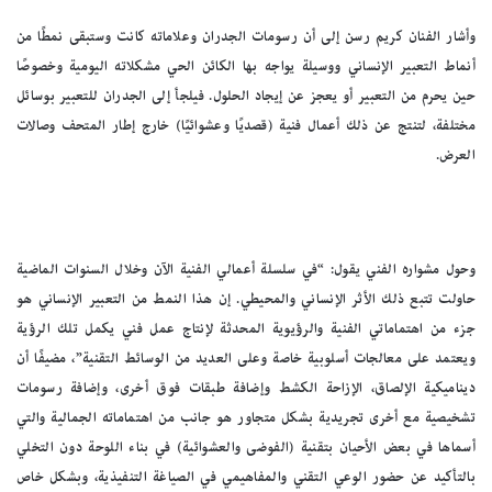
وأشار الفنان كريم رسن إلى أن رسومات الجدران وعلاماته كانت وستبقى نمطًا من
أنماط التعبير الإنساني ووسيلة يواجه بها الكائن الحي مشكلاته اليومية وخصوصًا
حين يحرم من التعبير أو يعجز عن إيجاد الحلول. فيلجأ إلى الجدران للتعبير بوسائل
مختلفة، لتنتج عن ذلك أعمال فنية (قصديًا وعشوائيًا) خارج إطار المتحف وصالات
العرض.
وحول مشواره الفني يقول: “في سلسلة أعمالي الفنية الآن وخلال السنوات الماضية
حاولت تتبع ذلك الأثر الإنساني والمحيطي. إن هذا النمط من التعبير الإنساني هو
جزء من اهتماماتي الفنية والرؤيوية المحدثة لإنتاج عمل فني يكمل تلك الرؤية
ويعتمد على معالجات أسلوبية خاصة وعلى العديد من الوسائط التقنية”، مضيفًا أن
ديناميكية الإلصاق، الإزاحة الكشط وإضافة طبقات فوق أخرى، وإضافة رسومات
تشخيصية مع أخرى تجريدية بشكل متجاور هو جانب من اهتماماته الجمالية والتي
أسماها في بعض الأحيان بتقنية (الفوضى والعشوائية) في بناء اللوحة دون التخلي
بالتأكيد عن حضور الوعي التقني والمفاهيمي في الصياغة التنفيذية، وبشكل خاص