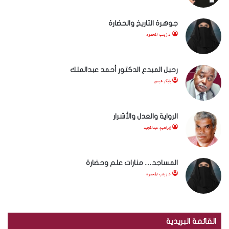
جوهرة التاريخ والحضارة
د.زينب المحمود
رحيل المبدع الدكتور أحمد عبدالملك
بابكر عيسى
الرواية والعدل والأشرار
إبراهيم عبدالمجيد
المساجد… منارات علم وحضارة
د.زينب المحمود
القائمة البريدية