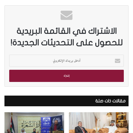
الاشتراك في القائمة البريدية
للحصول على التحديثات الجديدة!
أ
د
خ
ل
ب
ر
ي
د
مقالات ذات صلة
ك
ا
ل
إ
ل