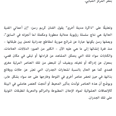
بمقر المركز الشبابي.
وتعليقًا على “ذاكرة مدينة أخرى” يقول الفنان كريم رسن: “إن أعمالي الفنية
الحالية هي نتاج سلسلة رؤيوية متتالية متطورة ومكملة لما أنجزته في السابق”،
ويصفها رسن بكونها عبارة عن شرائح صورية لمقاطع جدرانية تحمل بين طبقاتها –
منذ فترة إنشائها إلى ما هي عليه الآن – الكثير من الصور: الدلالات، العلامات،
والكتابات سواء تلك التي يتمكن المشاهد من قراءتها أو تبقى في مكان قصي،
بمعزل عن إدراكه أو تخيله، ويضيف أن للبعض من تلك العناصر المرئية مغزى
قصدي كما هو الحال بالنسبة لشعارات الجدران، التي تعبّر عن حالات ووقائع
بذاتها، في حين تحضر عناصر أخرى في اللوحة وخارجها على حد سواء بشكل عابر،
ويوضّح أن هذه العناصر تولّدت بتأثير المحيط أو أنتجت كعنصر هامشي في البيئة
كالإلصاقات العشوائية لمواد الإعلان المطبوعة والتراكم والتعرية للطبقات اللونية
على تلك الجدران.