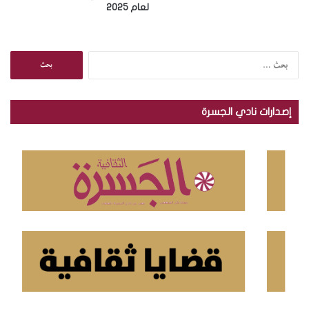
لعام 2025
ا
ل
ب
ح
إصدارات نادي الجسرة
ث
ع
ن
: