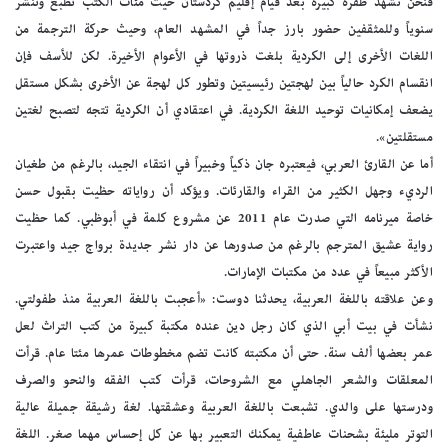
فنحن نشهد طفرة كبيرة بعد قيام إقليم كردستان حيث مئات الكتب تطبع وتنشر
سنوياً وللمثقفين حضور بارز جداً في المشهد العام، وحيث حركة الترجمة من
اللغات الأخرى إلى الكردية بلغت ذروتها في الأعوام الأخيرة. لكن للأسف فإن
انقسام الكرد حالياً بين لهجتين رئيسيتين وتطور كل لهجة عن الأخرى بشكل مستقل
يضعف إمكانيات توحيد اللغة الكردية. في اعتقادي أن الكردية تتجه لتصبح لغتين
مستقلتين».
أما عن القارئ العربي، فيعتبره جان ذكياً وخبيراً في انتقاء الجيد، بالرغم من طغيان
الرديء وجهل الكثير من القراء والقارئات. ويؤكد أن رواياته حظيت بقبول حسن
خاصة ميرنامه التي صدرت عام 2011 عن مشروع كلمة في أبوظبي. كما حظيت
رواية عشيق المترجم بالرغم من صدورها عن دار نشر جديدة برواج جيد واعتبرت
الأكثر مبيعاً في عدد من مكتبات الإمارات.
وعن علاقته باللغة العربية، يحدثنا دوست: «أعجبت باللغة العربية منذ طفولتي.
نشأت في بيت أبي الذي كان رجل دين عنده مكتبة كبيرة من كتب التراث لعل
عمر بعضها ألف سنة. حتى أن مكتبته كانت تضم مخطوطات عمرها مئتا عام. قرأت
المعلقات والشعر الجاهلي مع الشروحات، قرأت كتب الفقه والنحو والصرف
ودرستها على والدي. تشبعت باللغة العربية وعشقتها. لغة رشيقة جميلة عالية
التوتر مليئة بشحنات عاطفية يمكنك التعبير بها عن كل إحساس مهما صغر. اللغة