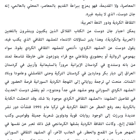
المعاصرة، ولا القديمة، فهو يمزج ببراعة القديم بالمعاصر، المحلي بالعالمي، إنه
جان دوست، الذي لا يشبه غيره.
الثقافة الكردية ودور اللغة العربية:
يمكن اعتبار جان دوست من الكتاب القلائل الذين يكتبون وينشرون باللغتين
(العربية والكردية)، وهذا يثير تساؤلات الانتماء للمشهد الثقافي الذي يكتب فيه،
يقول دوست عن المشهد الكردي: «أنتمي للمشهد الثقافي الكردي بقوة. سواء
بهمومي الروائية أو بحضوري وتفاعلي مع قراء يتوزعون على خارطة شاسعة تمتد
من بانه وسنندج في كردستان الإيرانية مروراً بالسليمانية وأربيل في كردستان
العراق إلى ديار بكر وماردين في كردستان التركية وحتى القامشلي وعامودا وبلاد
الشتات. منحت لي ترجمة رواياتي إلى اللهجة الكردية السورانية فرصة الحضور في
المشهد الكردي السوراني وهو مشهد غني جداً ومتنوع». ثم يفصّل دوست الحديث
في تفاصيل المشهد: «المشهد الثقافي الكردي موجود بلا شك. وقد انتعشت الكتابة
بالكردية بعد رفع الحظر عن اللغة الكردية في تركيا عام 1991 فنشأت دور نشر
عديدة وبرزت إلى الوجود روايات قوية ودواوين شعرية جميلة وقواميس وكتب
أطفال إلخ.. وكانت الثقافة الكردية بشقها الكرمانجي قبل ذلك تعبر عن نفسها في
المهجر هرباً من القمع والحظر. في الجانب الآخر، أي المشهد الثقافي السوراني