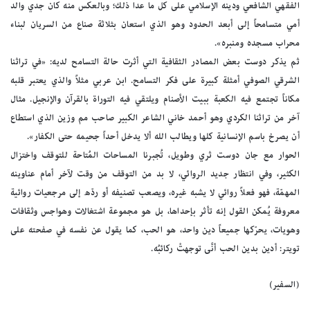
الفقهي الشافعي ودينه الإسلامي على كل ما عدا ذلك؛ وبالعكس منه كان جدي والد
أمي متسامحاً إلى أبعد الحدود وهو الذي استعان بثلاثة صناع من السريان لبناء
محراب مسجده ومنبره».
ثم يذكر دوست بعض المصادر الثقافية التي أثرت حالة التسامح لديه: «في تراثنا
الشرقي الصوفي أمثلة كبيرة على فكر التسامح. ابن عربي مثلاً والذي يعتبر قلبه
مكاناً تجتمع فيه الكعبة ببيت الأصنام ويلتقي فيه التوراة بالقرآن والإنجيل. مثال
آخر من تراثنا الكردي وهو أحمد خاني الشاعر الكبير صاحب مم وزين الذي استطاع
أن يصرخ باسم الإنسانية كلها ويطالب الله ألا يدخل أحداً جحيمه حتى الكفار».
الحوار مع جان دوست ثري وطويل، تُجبرنا المساحات المُتاحة للتوقف واختزال
الكثير، وفي انتظار جديد الروائي، لا بد من التوقف من وقت لآخر أمام عناوينه
المهمّة، فهو فعلاً روائي لا يشبه غيره، ويصعب تصنيفه أو ردّه إلى مرجعيات روائية
معروفة يُمكن القول إنه تأثر بإحداها، بل هو مجموعة اشتغالات وهواجس وثقافات
وهويات، يحرّكها جميعاً دين واحد، هو الحب، كما يقول عن نفسه في صفحته على
تويتر: أدين بدين الحب أنَّى توجهتْ ركائبُه.
(السفير)