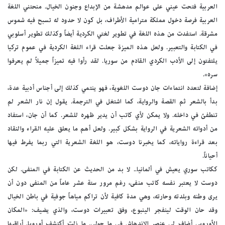
العربية فتحت عيني على عوالم مدهشة من الإبداع وجنون الخيال. منحتني اللغة
العربية فرصة دخول مملكة مترامية الأطراف، بل كون لا حدود له تسبح فيه شموس
مشرقة. استفدت من هذه اللغة في تطوير لغتي الكردية أيضاً وكذلك تطوير أسلوبي
في الكتابة والتعبير. ولعل هذه الميزة جعلت قراء اللغة الكردية في عموم تركيا
يلتفتون إلى الأدب الكردي القادم من سوريا. لقد رأوا فيه تميزاً جميلاً لم يعرفوا
سره».
إضافة لتعدد انتماءات جان دوست اللغوية، فهو ينتمي كذلك إلى أجناس أدبية عدة،
بدأ بالشعر ثم القصة والرواية، كما اشتغل في الترجمة. يقول إن نار الشعر لم
تنطفئ في داخله. ولا يمكن لأي كاتب أن يدير ظهره للشعر. كما أن جان، استفاد
من أدواته الشعرية في الرواية بشكل كبير. ولعل أهم ما يعلق عليه القراء والنقاد
بعد قراءة رواياته، كما يخبرنا دوست، هو اللغة الشعرية التي ربما يفرط فيها
أحياناً.
ككاتب سوري يعيش في ألمانيا.. لا بد من الحديث عن الكتابة في المنفى. لكن
دوست لا يعتبر نفسه كاتب منفى، رغم مرور ستة عشر عاماً من المنفى دون أن
يرى وطنه وبلدته وحارته، وهي مدة كافية لأن تراكم مياهاً جوفية في باطن الخيال
وقد حان الوقت لينفجر الينبوع، وفق تعبيرات دوست، والذي يضيف: «المكان
الأوروبي أضاف لي عنصر الاندهاش في ما حولي. ما زلت أكتشف أوروبا. أراقبها