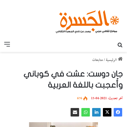
بحث عن
القائ
الرئيسية
/
متابعات
جان دوست: عشت في كوباني
وأُعجبت باللغة العربية
آخر تحديث: 2021-04-15
676