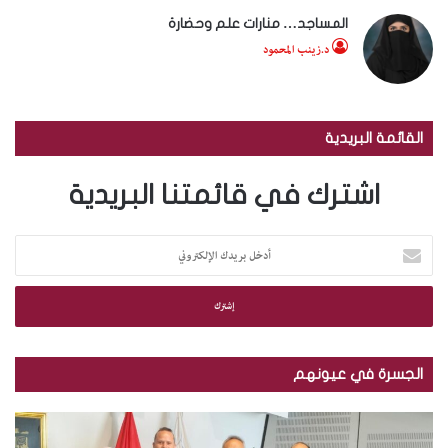
المساجد… منارات علم وحضارة
د.زينب المحمود
القائمة البريدية
اشترك في قائمتنا البريدية
أ
د
خ
ل
ب
ر
ي
الجسرة في عيونهم
د
ك
م
ب
ا
ك
ا