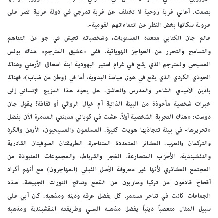
بصمت. أعاني غربة روحية لا تختلف عن غربة تمرجي في دولة عربية تصر على
عروبة سكانها بغض النظر عن انتماءاتهم القومية».
عالم جان الكتابي متعدد المستويات، وشخصياته تعيش في جو من التفاهم
والتسامح والتحرر من الحواجز الهوياتية. ففي «عشيق المترجم» هناك بولس
المسيحي والمترجم الذي يقع في غرام استير اليهودية ابنة اسحاق الأرمني وهناك
الحوذي الكردي الذي يقع في هوى مياسة البدوية، أما في (وطن من ضباب)، فهناك
بادين الآميدي الشاعر والمدرس والعاشق. هل يعود هذا المزيج الإنساني إلى
خبرات شخصية مأخوذة من البيئة الذاتية أم خيال الروائي أو ثقافة؟ يقول جان
دوست: «هناك التجربة الشخصية أولاً. عشت في كوباني مدينتي المدمرة الآن بفضل
«تحريرها» في بيئة تتجاذبها هويات كثيرة. المسلمون والمسيحيون، الأرمن والكرد
والتركمان والعرب. العشائر المتعددة المتناحرة. الطريقتان الصوفيتان القادرية
والنقشبندية، الأحزاب المتصارعة، الغجر والقرباط، والمجموعات المنبوذة من
المجتمع العشائري لأنها غير معروفة الأصل القبلي (المهاجرون) مع أنهم أكراد
أقحاح قادمون من تركيا وهاربون من القمع ونتائج الثورات الجهيضة. هذه
الجماعات كانت في تناحر مستمر. كل يفضل عرقه ودينه ومذهبه. كان أبي على
سبيل المثال متعصباً دينياً يفضل مذهبه السني وطريقته النقشبندية ومذهبه