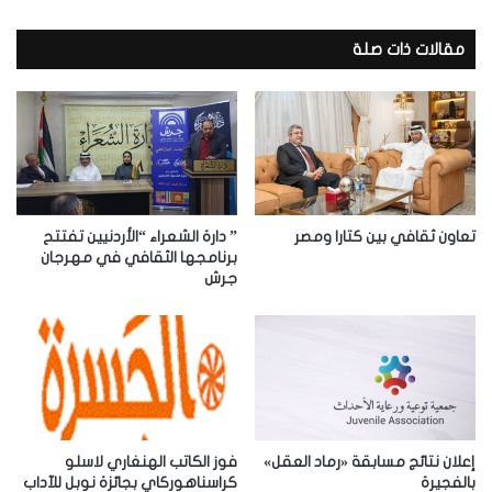
ر
ي
د
مقالات ذات صلة
ك
ا
ل
إ
ل
ك
ت
ر
تعاون ثقافي بين كتارا ومصر
” دارة الشعراء “الأردنيين تفتتح
و
برنامجها الثقافي في مهرجان
جرش
ن
ي
إعلان نتائج مسابقة «رماد العقل»
فوز الكاتب الهنغاري لاسلو
بالفجيرة
كراسناهوركاي بجائزة نوبل للآداب