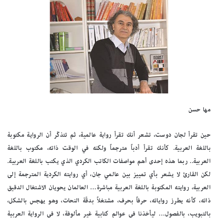
مها حسن
حين تقرأ لجان دوست، تشعر أنك تقرأ رواية عالمية، ثم تتذكّر أن الرواية مكتوبة
باللغة العربية. كأنك تقرأ أدباً مترجماً ولكنه في الوقت ذاته، مكتوب باللغة
العربية.. ربما هذه إحدى أهم مواصفات الكاتب الكردي الذي يكتب باللغة العربية.
لكن القارئ لا يشعر بأي تمييز بين عالمي جان، أي روايته الكردية المترجمة إلى
العربية، روايته المكتوبة باللغة العربية مباشرة… العالمان يحويان الاشتغال الدقيق
ذاته، كأنه يطرز رواياته، حرفاً بحرف، مشتغلاً بدقّة النحات، وهو يهجس بالشكل،
بالتبويب، بالفصول… ليأخذنا في عوالم كتابية غير مألوفة، لا في الرواية العربية