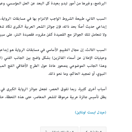
البرنامج، وغيرها من أمور تبدو بعيدة كل البعد عن العل المؤسسي، وع
السبب الثاني، طبيعة الشروط الواجب الالتزام بها في مسابقات الرواي
إبداعي حديث أصلًا بحد ذاته، فإن جوائز الشعر العربية الكبرى تكاد تنغ
ولا تتعامل تلك الجوائز مع القصيدة كفن مقروء، فقصيدة النثر، على سبيل 
السبب الثالث، إن مجال التقييم الأساسي في مسابقات الرواية هو إبداعية
وحيثيات الإعلان عن أسماء الفائزين) بشكل واضح بين الجانب الفني (ا
وهذا الجانب الموضوعي يتمحور عادة حول الطرح الأخلاقي الفج المباش
ب
النبوي، أو تمجيد الحاكم، وما نحو ذلك.
ا
ل
ص
أسباب أخرى كثيرة، ربما تفوق الحصر، تجعل جوائز الرواية الكبرى في العا
و
يظل تأسيس جائزة عربية مرموقة للشعر المعاصر، حتى هذه اللحظة، حلمًا 
ر
.
.
(ميدل ايست اونلاين)
بالصور.. “الجسرة الثقافية” 
“
المكتبات المصرية
ا
ل