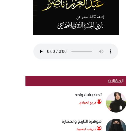
المقالات
تحت بشت واحد
مريم الحمادي
جوهرة التاريخ والحضارة
د.زينب المحمود