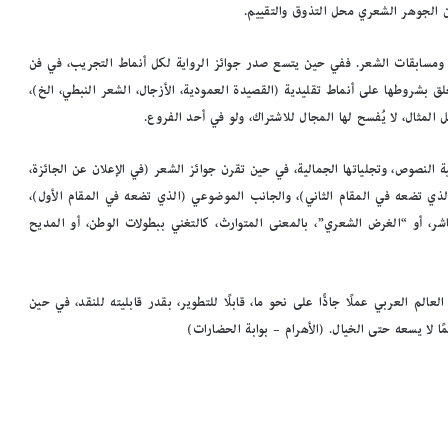
ن الجوهر الشعري محل التذوق والتقييم.
ة، ومسابقات الشعر. ففي حين يتسع صدر جوائز الرواية لكل أنماط التجريب، في فن
لق بشروطها على أنماط تقليدية (القصيدة العمودية، الأزجال، الشعر النبطي، الخ)،
المثال، لا يُفسح لها المجال للاشتراك، ولو في أحد الفروع.
 النصوص، وتجلياتها الجمالية، في حين تقرن جوائز الشعر (في الإعلان عن الجائزة،
لذي تضعه في المقام الثاني)، والجانب الموضوعي (الذي تضعه في المقام الأول)،
ر، أو “الغرض الشعري”، بالمعنى المتوارث، كالتغني ببطولات الوطن، أو المديح
م
د
ي
ر
لم العربي عملًا جادًّا على نحو ما، قابلًا للتطوير، بقدر قابليته للنقد، في حين
م
لا يسعه حتى الخيال. (الأهرام – بوابة الحضارات)
ك
ت
ب
على أرفف
مدير مكتبة الإسكندرية: ضم أرشيف مجلة
ة
«الجسرة الثقافية» لمقتنياتنا إضافة نوعية
ا
ل