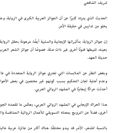
شريف الشافعي
الحديث الذي يتردد كثيرًا عن أن الجوائز العربية الكبرى في الرواية، وع
يخلو من تدليس في حقيقة الأمر.
إن جوائز الرواية، بتأثيراتها الإيجابية والسلبية أيضًا، مرهونة بحقل الرو
بعينه، تثبيطها فنونًا أخرى غير ذات صلة، خصوصًا أن جوائز الشعر العربي
حديثة العهد.
وبغض النظر عن الملابسات التي تعتري جوائز الرواية المتعددة في عالم
وعدم أهلية لجان التحكيم بسبب كونهم غير مختصين في بعض الأحوال،
أحدثت حراكًا إيجابيًّا في المشهد الروائي العربي.
هذا الحراك الإيجابي في المشهد الروائي العربي، يعكس ما تقصده الجوا
أخرى، فضلاً عن الترويج بمعناه التسويقي للأعمال الروائية المتنافسة وا
بالنسبة للشعر، الأمر قد يبدو مختلفًا. هناك أكثر من جائزة عربية عالي