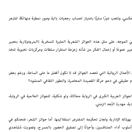
 عكسي، وتلعب دورًا سلبيًّا بامتياز لحساب رجعيات بالية وصور نمطية متهالكة للشعر
 الموجه، على مثل هذه الجوائز الشعرية المثيرة للسخرية (البترودولارية بتعبير
ير عمومًا أو إعمال الفكر من شأنه زعزعة استقرار سلطات ومركزيات نخبوية تتخذ
أن الأعمال الروائية التي تحصد الجوائز قد لا تكون أفضل ما على الساحة، ورغم بعض
ام حقيقي في دعم حركة القصيدة المعاصرة، والتطور الثقافي المنشود؟
ائز العربية الكبرى في الرواية محاكاة، ولو شكلية، للجوائز العالمية في الرواية،
، مهدرة البُعد الزمني.
يئاته الإدارية ولجان تحكيمه المفترض استقلاليتها. أما جوائز الشعر، فتحتكم في
وأسلوب أداء المتنافسين، وأحيانًا إلى تصفيق الحضور بالمسرح، وتصويت مُشاهدي