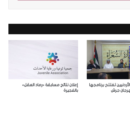
ا
ل
ج
س
ر
ة
ا
ل
ث
ق
ا
ف
ي
ة
الأردنيين تفتتح برنامجها
إعلان نتائج مسابقة «رماد العقل»
»
رجان جرش
بالفجيرة
ل
م
ق
ت
ن
ي