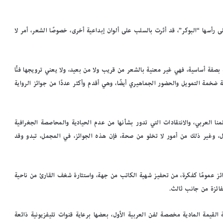
لى رأسها “البوكر”، قد أثرت بالسلب على ألوان إبداعية أخرى، خصوصًا الشعر، أمر لا
اية بصفة أساسية، فهي غير معنية بالشعر من قريب ولا من بعيد، ولا يعني ترويجها فنًّا
ة ضخمة التمويل والحضور الجماهيري أيضًا، وهي أقدم وأكثر عددًا من جوائز الرواية
نا العربي، والانتقادات التي تدور بشأنها من عدم الحيادية والمحاصصة الجغرافية
 وغير ذلك من أمور لا تخلو من صحة، فإن هذه الجوائز، في المجمل، تبدو وقد
ئز عمومًا كفكرة، من تحفيز شهية الكاتب من جهة، واستثارة شغف القارئ من ناحية
لفائزة من جانب ثالث.
ة القيمة المادية مخصصة لفن العربية الأول، بعضها برعاية قنوات تليفزيونية ذائعة