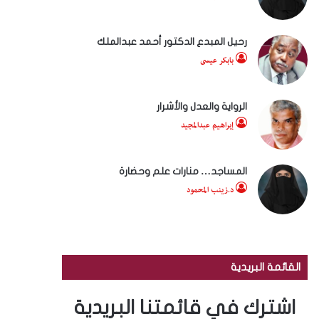
رحيل المبدع الدكتور أحمد عبدالملك
بابكر عيسى
الرواية والعدل والأشرار
إبراهيم عبدالمجيد
المساجد… منارات علم وحضارة
د.زينب المحمود
القائمة البريدية
اشترك في قائمتنا البريدية