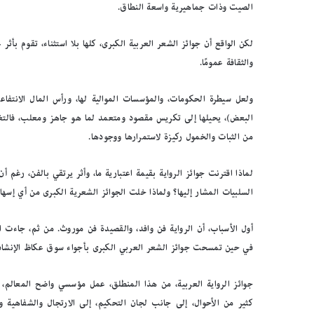
الصيت وذات جماهيرية واسعة النطاق.
لكن الواقع أن جوائز الشعر العربية الكبرى، كلها بلا استثناء، تقوم بأثر
والثقافة عمومًا.
ولعل سيطرة الحكومات، والمؤسسات الموالية لها، ورأس المال الانتفاعي
البعض)، يحيلها إلى تكريس مقصود ومتعمد لما هو جاهز ومعلب، فالتغي
من الثبات والخمول ركيزة لاستمرارها ووجودها.
لماذا اقترنت جوائز الرواية بقيمة اعتبارية ما، وأثر يرتقي بالفن، رغم 
السلبيات المشار إليها؟ ولماذا خلت الجوائز الشعرية الكبرى من أي إسه
أول الأسباب، أن الرواية فن وافد، والقصيدة فن موروث. من ثم، جاءت الجو
في حين تمسحت جوائز الشعر العربي الكبرى بأجواء سوق عكاظ الإنشادية
جوائز الرواية العربية، من هذا المنطلق، عمل مؤسسي واضح المعالم، به
كثير من الأحوال، إلى جانب لجان التحكيم، إلى الارتجال والشفاهية 