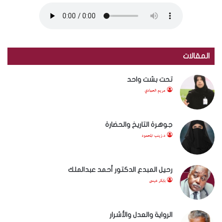
المقالات
تحت بشت واحد
مريم الحمادي
جوهرة التاريخ والحضارة
د.زينب المحمود
رحيل المبدع الدكتور أحمد عبدالملك
بابكر عيسى
الرواية والعدل والأشرار