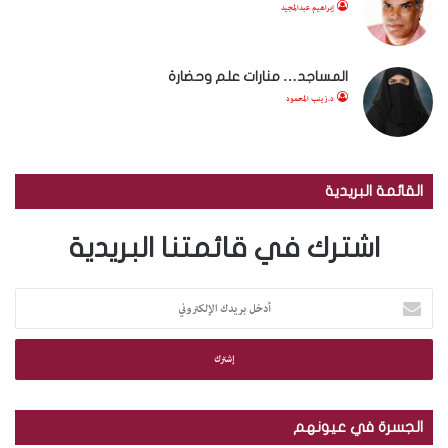
إبراهيم عبدالمجيد
المساجد… منارات علم وحضارة
د.زينب المحمود
القائمة البريدية
اشترك في قائمتنا البريدية
أ
د
خ
ل
ب
ر
ي
الجسرة في عيونهم
د