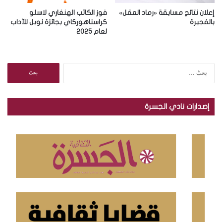
إعلان نتائج مسابقة «رماد العقل»
فوز الكاتب الهنغاري لاسلو
بالفجيرة
كراسناهوركاي بجائزة نوبل للآداب
لعام 2025
ا
ل
ب
ح
إصدارات نادي الجسرة
ث
ع
ن
: