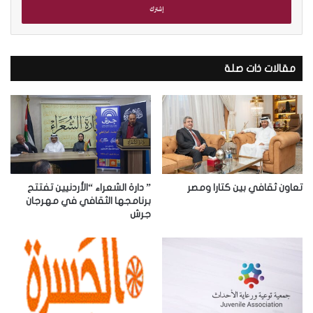
ل
ب
ر
ي
د
مقالات ذات صلة
ك
ا
ل
إ
ل
ك
ت
ر
تعاون ثقافي بين كتارا ومصر
” دارة الشعراء “الأردنيين تفتتح
و
برنامجها الثقافي في مهرجان
جرش
ن
ي