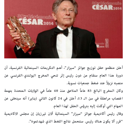
أعلن منظمو حفل توزيع جوائز “سيزار”، أهم التكريمات السينمائية الفرنسية، أن
دورة هذا العام ستقام من دون رئيس إثر تنحي المخرج البولندي-الفرنسي عن
منصبه نزولاً عند ضغط جمعيات نسوية.
وكان المخرج البالغ 83 عاماً الملاحق منذ 40 عاماً في الولايات المتحدة بتهمة
اغتصاب مراهقة في سن الـ 13، أعلن في 24 كانون الثاني (يناير) أنه سيتخلى عن
المهام التي أوكلت إليه بترؤس الحفل لهذا العام.
وقال رئيس أكاديمية جوائز “سيزار” السينمائية آلان تيرزيان إن مجلس الاكاديمية
“قرر ألا يكون هناك رئيس. سنتحمل نتائج اللغط الذي شهدتموه”.