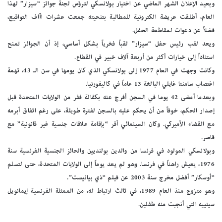
وبعيد الإعلان الشهر الماضي عن اختيار بولانسكي لترؤس لجنة جوائز “سيزار” لهذا
العام، أطلقت عريضة الكترونية للمطالبة بتنحيته جمعت عشرات اآاف التواقيع،
فضلاً عن دعوات لمقاطعة الحفل.
ويعد لقب رئيس حفل “سيزار” لقباً فخرياً بشكل أساسي، إذ أن الجوائز تمنح
استناداً إلى خيارات أكثر من أربعة آلاف خبير في القطاع.
وكانت وجهت في العام 1977 إلى بولانسكي الذي كان يومها في سن الـ 43، تهمة
اغتصاب سامنتا غايلي البالغة 13 عاماً في كاليفورنيا.
وبعدما أمضى 42 يوما في السجن أفرج عنه بكفالة ففر من الولايات المتحدة قبل
إصدار الحكم، خوفاً من أن يحكم عليه بالسجن لفترة طويلة، على رغم اتفاق أبرمه
مع القضاء الأميركي. وكان السينمائي أقر “بإقامة علاقات جنسية غير قانونية” مع
قاصر.
وبولانسكي المولود في فرنسا من والدين بولنديين والحائز الجنسية الفرنسية سنة
1976، يعيش راهناً في فرنسا. وهو لم يعد يوماً إلى الولايات المتحدة، حتى لتسلم
“أوسكار” أفضل مخرج سنة 2003 عن فيلم “ذي بيانيست”.
وهو متزوج منذ العام 1989، في ثالث ارتباط له، من الممثلة الفرنسية إيمانويل
سينييه التي أنجبت منه طفلين.