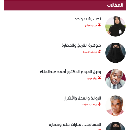
المقالات
تحت بشت واحد
مريم الحمادي
جوهرة التاريخ والحضارة
د.زينب المحمود
رحيل المبدع الدكتور أحمد عبدالملك
بابكر عيسى
الرواية والعدل والأشرار
إبراهيم عبدالمجيد
المساجد… منارات علم وحضارة