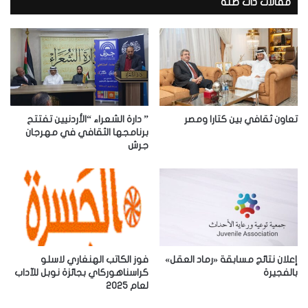
د
مقالات ذات صلة
ك
ا
ل
إ
ل
ك
ت
ر
تعاون ثقافي بين كتارا ومصر
” دارة الشعراء “الأردنيين تفتتح
و
برنامجها الثقافي في مهرجان
جرش
ن
ي
إعلان نتائج مسابقة «رماد العقل»
فوز الكاتب الهنغاري لاسلو
بالفجيرة
كراسناهوركاي بجائزة نوبل للآداب
لعام 2025