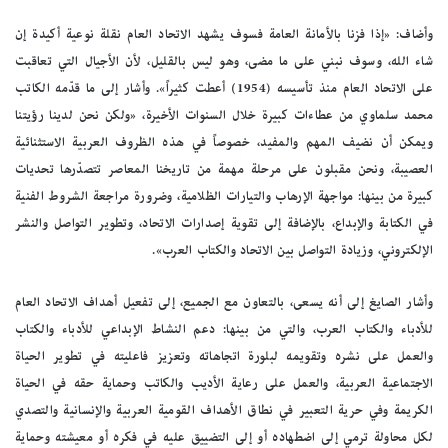
وأضاف: «إذا فزنا بالأمانة العامة فسوف يشهد الاتحاد العام نقلة نوعية أكيدة إن
شاء الله، وسوف نبني على ما مضى، وهو ليس بالقليل، لأن الأجيال التي تعاقبت
على الاتحاد العام منذ تأسيسه (1954) أعطت كثيراً». وأشار إلى ما قدّمه الكاتب
محمد سلماوي من عطاءات كبيرة خلال السنوات الأخيرة، «ولكن نحن لدينا رؤيتنا
ويمكن أن نضيف المهم والمفيد، خصوصاً في هذه الظروف العربية الاستثنائية
العصيبة، ونحن مقبلون على مرحلة مهمة من تاريخنا المعاصر تتصدّرها تحديات
كبيرة من بينها: مواجهة الإرهاب والتيارات الظلامية، وضرورة مراجعة الشروط الفنية
في الكتابة والإبداع، بالإضافة إلى تقوية إصدارات الاتحاد، وتطوير التواصل والنشر
الإلكتروني، وزيادة التواصل بين الاتحاد والكتاب العرب».
وأشار الصايغ إلى أنه يسعى، بالتعاون مع الجميع، إلى تفعيل أهداف الاتحاد العام
للأدباء والكتاب العرب، والتي من بينها: دعم النشاط الإبداعي للأدباء والكتاب
والعمل على نشره وتقويمه لبلورة اتجاهاته وتعزيز فاعليته في تطوير الحياة
الاجتماعية العربية، والعمل على رعاية الأديب والكاتب وحماية حقه في الحياة
الكريمة وفي حرية التعبير في نطاق الأهداف القومية العربية والإنسانية والتصدي
لكل محاولة ترمي إلى اضطهاده أو إلى التضييق عليه في فكره أو معيشته وحماية