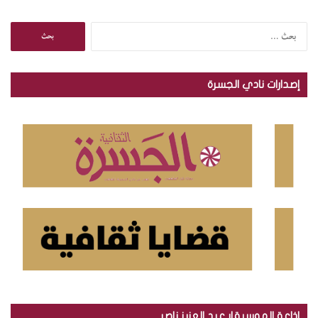
ا
ل
ب
ح
إصدارات نادي الجسرة
ث
ع
ن
:
إذاعة الموسيقار عبد العزيز ناصر