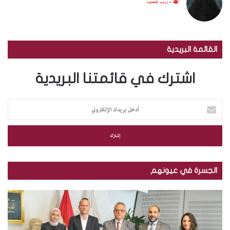
د.زينب المحمود
القائمة البريدية
اشترك في قائمتنا البريدية
أ
د
خ
ل
ب
ر
ي
الجسرة في عيونهم
د
ك
م
ب
ا
ك
ا
ل
ت
ل
إ
ب
ص