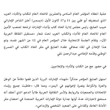
عشية انعقاد المؤتمر العام السادس والعشرين للاتحاد العام للكتاب والأدباء العرب
الذي تستضيفه أبو ظبي بين 11 و17 كانون الأول (ديسمبر) أعلن الشاعر الإماراتي
حبيب الصايغ، رئيس مجلس إدارة اتحاد كتاب وأدباء الإمارات ترشحه لمنصب الأمين
العام للاتحاد العام للأدباء والكتاب العرب تحت شعار «مستقبل الثقافة العربية
الآن». وتقام الجلسة الانتخابية خلال المؤتمر العام في 12 من الشهر نفسه. وتم
هذا الإعلان في لقاء صحافي عقده الصايغ في مقر اتحاد الكتاب في المسرح
الوطني وقدّمه الإعلامي عبدالرحمن نقي
في حضور جع من الكتاب والأدباء والإعلاميين.
استهل الصايغ المؤتمر متذكراً «شهداء الإمارات البررة الذين قضوا دفاعاً عن الوطن
والعزة والكرامة ونصرة لإخوانهم في اليمن»، ومما قال: «خاطبت جميع رؤساء
الاتحادات والجمعيات والروابط والأسر الثقافية العربية طالباً الدعم الذي أعتقد أنه
مستحق لاعتبارات عدة، أولها جدارة دولة الإمارات العربية المتحدة في احتضان مقر
الأمانة العامة، وكفاءتي على الصعيد الشخصي والإبداعي».