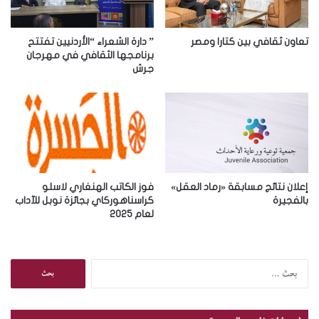
ك
ت
ر
تعاون ثقافي بين كتارا ومصر
” دارة الشعراء “الأردنيين تفتتح
و
برنامجها الثقافي في مهرجان
جرش
ن
ي
إعلان نتائج مسابقة «رماد العقل»
فوز الكاتب الهنغاري لاسلو
بالفجيرة
كراسناهوركاي بجائزة نوبل للآداب
لعام 2025
ا
ل
ب
ح