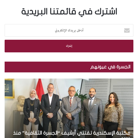
اشترك في قائمتنا البريدية
أ
د
خ
ل
ب
ر
ي
الجسرة في عيونهم
د
ك
م
ب
ا
ك
ا
ل
ت
ل
إ
ب
ص
ل
ة
و
ك
ا
ر
ت
ل
.
ر
إ
.
و
س
مكتبة الإسكندرية تقتني أرشيف “الجسرة الثقافية” منذ
ت
ب
ن