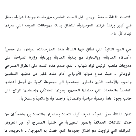
افتتحت الفنانة ماجدة الرومي، ليل السبت الماضي، مهرجانات جونيه الدولية، بحفل
فني كبير برفقة فرقتها الموسيقية، لتنطلق بذلك مهرجانات الصيف التي يعرفها
لبنان كلّ عام.
هي المرة الثانية التي تطلق فيها الفنانة هذه المهرجانات، بمبادرة من جمعية
«أصدقاء المدينة» وبالتعاون مع بلدية المدينة وبرعاية وزارة السياحة، على
مدرجات ملعب الرئيس فؤاد شهاب ـ الذي صمم هذه السنة على الطراز المسرحي
الروماني ـ حيث صدح صوتها الأوبرالي أمام حشد غفير من محبّيها اللبنانيين
والعرب والأجانب الذين تقاطروا ليستمعوا الى مجموعة كبيرة من أجمل أغنياتها
القديمة والجديدة التي يعشقها الجمهور بصوتها الملائكي وإحساسها الرائع، الى
جانب وجوه عامة رسمية سياسية واقتصادية واجتماعية وإعلامية وعسكرية.
تتقن الفنانة «سرّ اللعبة». تعرف كيف تتجدد باستمرار. والتجدد برز واضحاً إن من
خلال الشاشات العملاقة والصور التعبيرية في خلفية المسرح، أو عبر العروض
المرافقة التي تزاوجت مع اطلاق جديدها الذي خصت به المهرجان ـ «الحرية»، ما