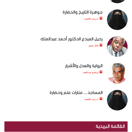
جوهرة التاريخ والحضارة
د.زينب المحمود
رحيل المبدع الدكتور أحمد عبدالملك
بابكر عيسى
الرواية والعدل والأشرار
إبراهيم عبدالمجيد
المساجد… منارات علم وحضارة
د.زينب المحمود
القائمة البريدية