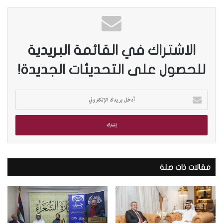
الاشتراك في القائمة البريدية
للحصول على التحديثات الجديدة!
أ
د
خ
ل
ب
ر
ي
د
مقالات ذات صلة
ك
ا
ل
إ
ل