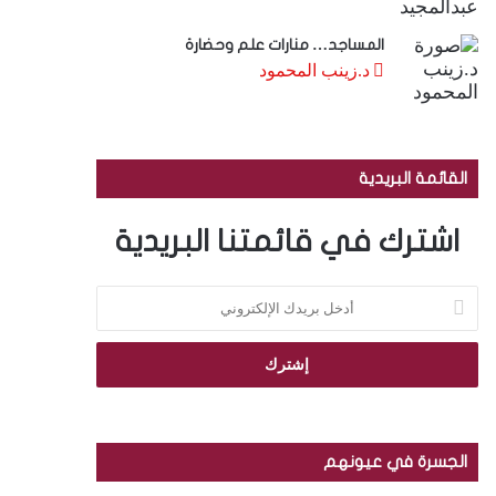
المساجد… منارات علم وحضارة
د.زينب المحمود
القائمة البريدية
اشترك في قائمتنا البريدية
أ
د
خ
ل
ب
ر
ي
د
الجسرة في عيونهم
ك