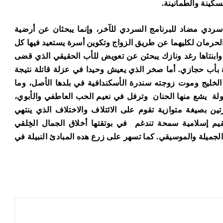
سكينة والطمأنينة.
ردي مضاد للبرنامج السردي للآخر، وإنما يبحثان عن أرضية
لحرمان لكليهما عن طريق الزواج وتكوين أسرة يستعيد فيها كل
 وابنتاها رغد ونازك يبحثن عن تعويض للأب الحقيقي الذي قضى
ة بأب حجازي. أما صخر الذي يعيش وحيدا في عزلة قاتلة نتيجة
ل الخليج وموت زوجته سندرة الأسكندافية في بلدها الأصل، وما
لة يشع منها الحنان وترفل في نعيم الحب العاطفي والأبوي،
 بصيغة متوازية تقوم على الائتلاف والاختلاف الذي ينتهي
قيم إسلامية سمحة تندغم في بوتقتها أخلاق الجمال الخِلقي
ن الجميلة والموسيقي. كما تسهر على زرع هده المبادئ النبيلة في