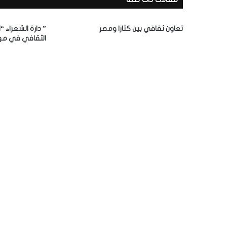
ا
ل
إ
تعاون ثقافي بين كتارا ومصر
” دارة الشعراء “
ل
الثقافي في مه
ك
ت
ر
و
ن
ي