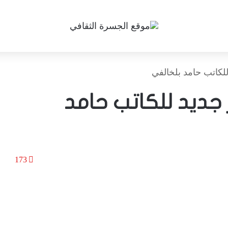
د للكاتب حامد بلخالفي
دار جديد للكاتب حامد
173