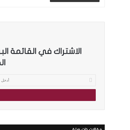
الاشتراك في القائمة الب
ال
أ
د
خ
ل
ب
ر
ي
د
ك
مقالات ذات صلة