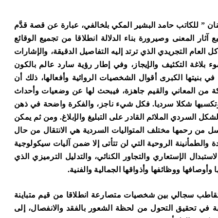
حَنان ” للكاتب حامد البشير المكي بلخالفي، عبارة عن قصة قدَّم
ع آثار المعنى وصيرورة بناء الدلالة انطلاقا من تجميع الوقائع
 العام التجريدي الذي ترتد إليه التفاصيل الدقيقة، والإشارات
بلاغة التكثيف والإيجاز، وفي إطار رؤية سارد عالم بالكون
 في بنيتها الكبرى أقوال الشخصيات الروائية وأفعالها، ذلك أن
ة من المعاني والقيم جاهزة، فيبحث لها عن وضعيات وأحداث
تكسبها شكلا سرديا. فكل شيء ناجز، والفكرة واضحة في ذهن
شكل السردي الملائم القادر على التبليغ والإبلاغ. ومن ثم يمكن
تتناسل من رحمها مختلف المتواليات السردية هي الانتقال من حال
دة والطمأنينة الروحية التي لن تتأتى إلا ضمن آليات سيكولوجية
تبدال الإستعاري والتجاور الكنائي، والتدليل الترميزي الذي
أوصافها ووظائفها وأذواقها الجمالية والفنية.
تقاطب سجالي بين شخصيات متصارعة انطلاقا من قيم متباينة
غبة في تحقيق التحول من لحظة الشعور بالفقد والانفصال، إلى