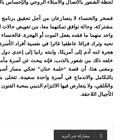
لحظة الشعور بالاتصال والامتلاء الروحي والإحساس بال
فصخر والخنساء لا يتصارعان من أجل تحقيق برنامج س
مشتركة، وحالة توافق تمكنهما معا، من تعويض حالات ا
واحد منهما ما فقده بفعل الموت أو الهجرة. فالخنساء
نحبه وترك فراغا عاطفيا غائرا في نفسية أفراد الأسر
هجرة ابنه آدم إلى أمريكا، وابنته رانيا إلى إحدى دو
خلفه ذلك من شعور بالذنب، فإنه يبحث عن أسرة مأمو
ومعنى هذا، أن قصة “حلمة حنان” تحكي مسار أسرتين
بالتكامل والاندماج في أسرة واحدة سعيدة، تتحلى ب
والخُلقي، ولا يتعارض فيها الالتزام الديني بمحبة الفنو
الأجيال اللاحقة.
مشاركة عبر البريد