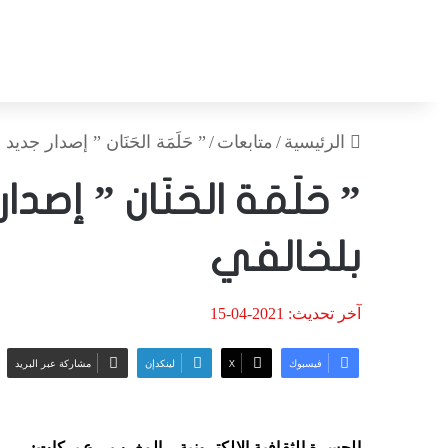
الرئيسية
/
متابعات
/
” حَلَمَة الحَنَان ” إصدار جدي
” حَلَمَة الحَنَان ” إص
بلخالفي
آخر تحديث: 2021-04-15
فيسبوك
‫X
لينكدإن
مشاركة عبر البريد
الجسرة الثقافية الالكترونية – المغرب – ع.بركات: