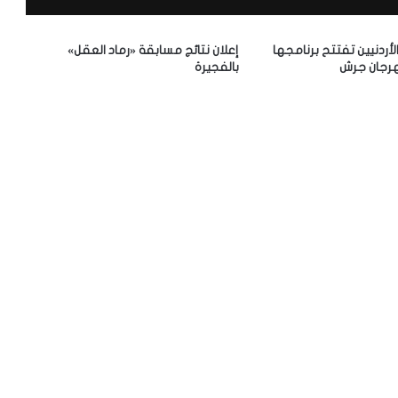
الأردنيين تفتتح برنامجها
إعلان نتائج مسابقة «رماد العقل»
رجان جرش
بالفجيرة