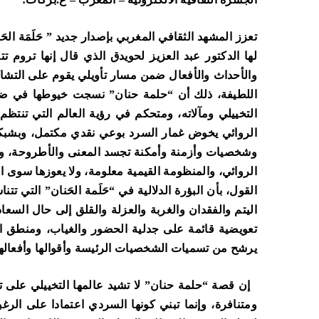
تعزز المشهد الثقافي المغربي بإصدار جديد ” حَلَمَة ال
لها الدكتور عبد العزيز لحويدق الذي قال إنها تروم تتب
والأحداث والأفعال ضمن مسار تأويلي يقوم على التشاكل
اللطيفة، ذلك أن “حلمة حنان” نسجت خيوطها في ضوء 
التخييلي ومآلاته، ومتحكم في رؤية العالم التي تنتظم
الروائي يخوض غمار السرد بوعي نقدي مكتمل، وبشبك
وشخصيات وأزمنة وأمكنة تجسد المعنى والأطروحة، و
الروائي، والمنظومة القيمية معلومة، ولا يعوزها سوى ال
القول، بأن البؤرة الدلالية في “حَلَمة الحَنان” التي 
اليتم والفقدان والغربة والعزلة والقلق إلى حال السعا
تعويضية قائمة على جدلية الحضور والغياب، ومنطق الاس
يرشح من تسميات الشخصيات الرئيسة وأقوالها وأفعالها و
إن قصة “حلمة حنان” لا تشيد عالمها التخييلي على 
ومتنافرة، وإنما تبني كونها السردي اعتمادا على الر