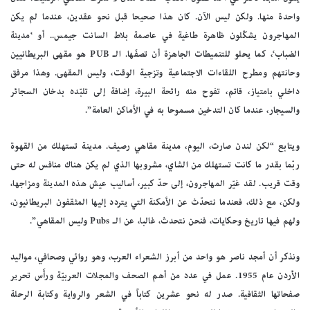
واحدة منها. ولكن ليس الآن. كان هذا صحيحا قبل نحو عقدين، عندما لم يكن
المهاجرون يشكّلون ظاهرة طاغية في عاصمة بلاط السانت جيمس.. أو ‘مدينة
الضباب‘، كما يحلو للتنميطات الجاهزة أن تصفَها. الـ PUB هو مقهى البريطانيين
وحانتهم ومطرح اللقاءات الاجتماعية وتزجية الوقت، وليس المقهى. وهذا مرفق
داخلي بامتياز، قاتم، تفوح منه رائحة البيرة، إضافة إلى تلبّده بدخان السجائر
والسيجار، عندما كان التدخين مسموحا به في الأماكن العامة”.
ويتابع “لكن لندن صارت، اليوم، مدينة مقاهي رصيف. مدينة تستهلك من القهوة
ربّما بقدر ما كانت تستهلك من الشاي، مشروبها الذي لم يكن هناك منافس له حتى
وقت قريب. لقد غيّر المهاجرون، إلى حدّ كبير، أساليب عيش هذه المدينة ومزاجها،
ولكن، مع ذلك، فعندما نتحدّث عن الأمكنة التي يتردد إليها المثقفون البريطانيون،
ولهم فيها تاريخ وحكايات، فنحن نتحدث، غالبا، عن الـ Pubs وليس المقاهي”.
ونذكر أن أمجد ناصر هو واحد من أبرز الشعراء العرب، وهو روائي وصحافي، مواليد
الأردن عام 1955. عمل في عدد من أهم الصحف والمجلات العربيّة ورأَس تحرير
صفحاتها الثقافية. صدر له نحو عشرين كتاباً في الشعر والرواية وكتابة الرحلة