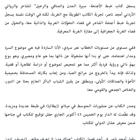
يسجل كتاب خبط الأجنحة- سيرة المدن والمنافي والرحيل” للشاعر والروائي
الأردني أمجد ناصر، تجربة الكاتب الطويلة مع الغربة، لكنه في الوقت نفسه يسجلّ
تجربة خبط أجنحة الشاعر في فضاء التحوّلات العربية والذاتية معا، والتحوّل من
فضاء الغربة الجغرافية إلى مفازة الغربة المعرفية.
ففي مستوى من مستويات الخطاب نص سردي، الأنا الساردة فيه هي موضوع السرد
ومدار اهتمامه، حتى لو بدا أنها مشغولة عن ذاتها بما هو عام ومصيري. وهو بوح
بهمّ ذاتي ورؤية فردية أكثر مما هو تمحيص لموضوع أو دراسة لظاهرة أو قضية.
ولذلك فإنه يبدأ بالخروج من مراتع الصبا، ومن إهاب بكارته المستدفئة بحميمية
الأخوّة والصداقات الأولى، وينطلق من يقين الشباب الباكر الحازم بحثا عن الدور،
والخلاص الجمعي والقومي معا.
وصدر الكتاب عن منشورات المتوسط في ميلانو (إيطاليا) في طبعة جديدة ومزيدة.
وقد نظّمت له الدار يوم الخميس 13 أكتوبر الجاري حفل توقيع للكتاب في جناحها
ضمن معرض عمّان الدولي للكتاب.
يقول أمجد ناصر في أحد فصول الكتاب “هناك مدن لا تعرف مقاهي الرصيف. لندن