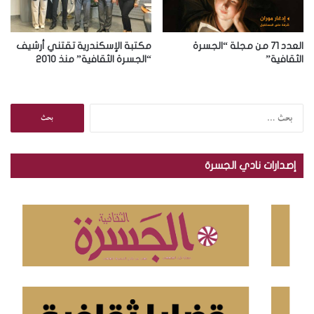
العدد 71 من مجلة “الجسرة
مكتبة الإسكندرية تقتني أرشيف
الثقافية”
“الجسرة الثقافية” منذ 2010
ا
ل
ب
ح
إصدارات نادي الجسرة
ث
ع
ن
: