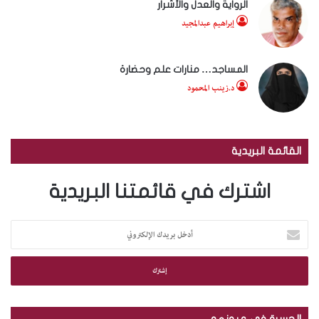
الرواية والعدل والأشرار
إبراهيم عبدالمجيد
المساجد… منارات علم وحضارة
د.زينب المحمود
القائمة البريدية
اشترك في قائمتنا البريدية
أ
د
خ
ل
ب
ر
ي
الجسرة في عيونهم