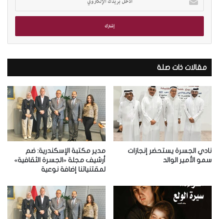
د
خ
ل
ب
ر
ي
د
مقالات ذات صلة
ك
ا
ل
إ
ل
ك
ت
ر
نادي الجسرة يستحضر إنجازات
مدير مكتبة الإسكندرية: ضم
و
سمو الأمير الوالد
أرشيف مجلة «الجسرة الثقافية»
لمقتنياتنا إضافة نوعية
ن
ي