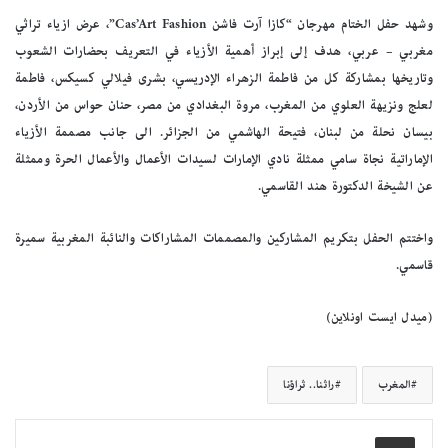
وشهد حفل الختام مهرجان “كازا آرت فاشن Cas’Art Fashion”، عرض ازياء تراثي
مغربي – عربي، هدف إلى إبراز أهمية الأزياء في التعريف بحضارات الشعوب
وتاريخها بمشاركة كل من فاطمة الزهراء الإدريسي، بشرى فيلالي كسيكس، فاطمة
لعلج ونزيهة العلوي من المغرب، مروة البغدادي من مصر، حنان حواس من الأردن،
بيسان نحلة من لبنان، فتيحة الهاشمي من الجزائر. الى جانب مصممة الأزياء
الإماراتية نجاة سامي ممثلة نادي الإمارات لسيدات الأعمال والأعمال الحرة وممثلة
عن الشيخة الدكتورة هند القاسمي.
واختتم الحفل بتكريم المشاركين والمصممات المشاراكات والنائبة المغربية سميرة
قاسمي.
(ميدل ايست اونلاين)
المغرب
راثنا.. ثراؤنا