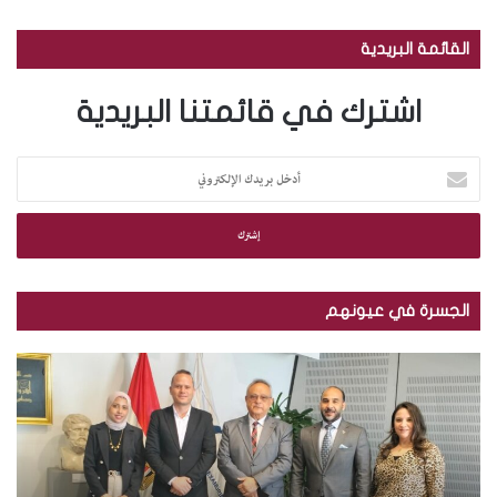
القائمة البريدية
اشترك في قائمتنا البريدية
أ
د
خ
ل
ب
ر
ي
الجسرة في عيونهم
د
ك
م
ب
ا
ك
ا
ل
ت
ل
إ
ب
ص
ل
ة
و
ك
ا
ر
ت