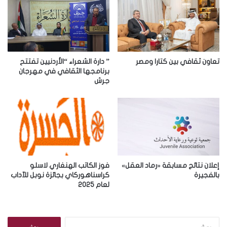
ل
إ
ل
ك
ت
ر
تعاون ثقافي بين كتارا ومصر
” دارة الشعراء “الأردنيين تفتتح
و
برنامجها الثقافي في مهرجان
جرش
ن
ي
إعلان نتائج مسابقة «رماد العقل»
فوز الكاتب الهنغاري لاسلو
بالفجيرة
كراسناهوركاي بجائزة نوبل للآداب
لعام 2025
ا