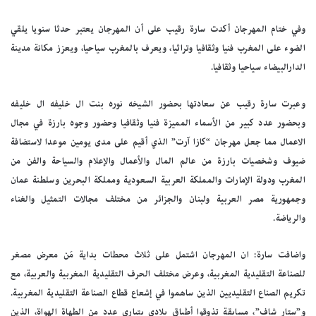
وفي ختام المهرجان أكدت سارة رقيب على أن المهرجان يعتبر حدثا سنويا يلقي
الضوء على المغرب فنيا وثقافيا وتراثيا، ويعرف بالمغرب سياحيا، ويعزز مكانة مدينة
الدارالبيضاء سياحيا وثقافيا.
وعبرت سارة رقيب عن سعادتها بحضور الشيخه نوره بنت ال خليفه ال خليفه
وبحضور عدد كبير من الأسماء المميزة فنيا وثقافيا وحضور وجوه بارزة في مجال
الاعمال مما جعل مهرجان “كازا آرت” الذي أقيم على مدى يومين موعدا لاستضافة
ضيوف وشخصيات بارزة من عالم المال والأعمال والإعلام والسياحة والفن من
المغرب ودولة الإمارات والمملكة العربية السعودية ومملكة البحرين وسلطنة عمان
وجمهورية مصر العربية ولبنان والجزائر من مختلف مجالات التمثيل والغناء
والرياضة.
واضافت سارة: ان المهرجان اشتمل على ثلاث محطات بداية مَن معرض مصغر
للصناعة التقليدية المغربية، وعرض مختلف الحرف التقليدية المغربية والعربية، مع
تكريم الصناع التقليديين الذين ساهموا في إشعاع قطاع الصناعة التقليدية المغربية.
و”ستار شاف”، مسابقة تذوقوا أطباق بلادي بتباري عدد من الطهاة الهواة، الذين