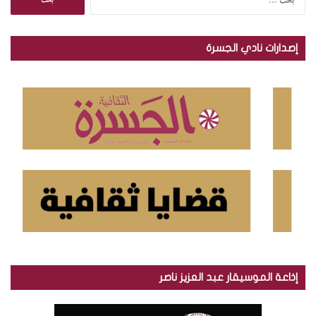
ل
ب
ح
إصدارات نادي الجسرة
ث
ع
ن
:
إذاعة الموسيقار عبد العزيز ناصر