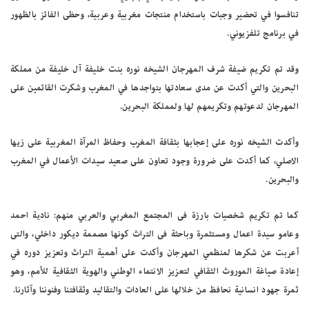
تنافسوا في تحضير وجبات باستخدام منتجات مغربية وعربية، وحظى الفائز بالظهور
في برنامج تلفزيوني.
وقد تم تكريم ضيفة شرف المهرجان الشيخه نوره بنت خليفة آل خليفة من مملكة
البحرين والتي أكدت عن مدى سعادتها بتواجدها في المغرب وشكرت القائمين على
المهرجان لدعوتهم وتكريمهم لها ولمملكة البحرين.
وأكدت الشيخه نوره على إعجابها بثقافة المغرب وحفاظ المرآة المغربية على زيها
الاصلي، كما أكدت على ضرورة وجود تعاون على صعيد سيدات الأعمال في المغرب
والبحرين.
كما تم تكريم شخصيات بارزة فى المجتمع المغربي والعربي منهم: نادية احمد
وعامو سيدة اعمال ومستثمرة وباحثة فى التراث كونها مصممة ديكور داخلي، والتى
أعربت عن شكرها لمنظمي المهرجان وأكدت على أهمية التراث وتعزيز دوره في
إعادة صياغة الموروث الثقافي لتعزيز الانتماء الوطني والهوية الثقافية للأمم، وهو
ثمرة جهود انسانية نحافظ من خلالها على العادات والتقاليد وثقافتنا وفنوننا وآثارنا.