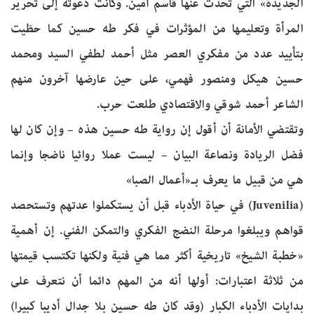
الجديدة» التي تحدث عنها قاسم أمين. وكانت دعوته إلى تحرير
المرأة وتعليمها من المؤثرات في فكر طه حسين كما حظيت
بتأييد عدد من مفكري العصر مثل أحمد لطفي السيد ومحمد
حسين هيكل ومنصور فهمي، على حين عارضها آخرون منهم
الشاعر أحمد شوقي والاقتصادي طلعت حرب.
وتقتضي الأمانة أن أقول إن رواية طه حسين هذه – وإن كان لها
فضل الريادة ونصاعة البيان – ليست عملا روائيا ناضجا وإنما
هي من قبيل ما يعرف بـ«أعمال الصبا»
(Juvenilia) في حياة الأدباء قبل أن يستكملوا عدتهم وتستحصد
قواهم ويبلغوا مرحلة النضج الفكري والتمكن الفني. إن أهمية
«خطبة الشيخ» تاريخية أكثر مما هي فنية ولكنها تكتسب قيمتها
من ثلاثة اعتبارات: أولها أنه من المهم دائما أن نتعرف على
بدايات الأدباء الكبار (وقد كان طه حسين بلا جدال أديبا كبيرا)