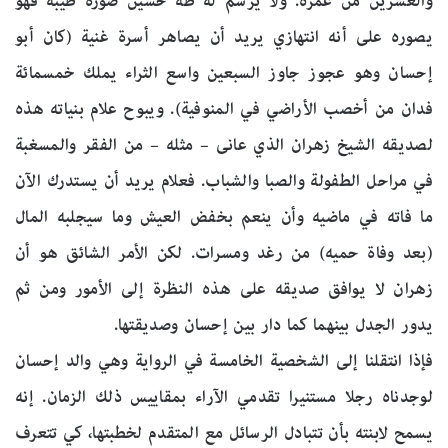
والعشرين من عمره. ولا يرسم له طه حسين صورة طيبة فهو
يصوره على أنه انتهازي يريد أن يصاهر أسرة غنية (كان أبو
إحسان وهو عجوز جاوز السبعين واسع الثراء يملك خمسمائة
فدان من أخصب الأراضي في المنوفية). ويبوح علام بنياته هذه
لصديقه الشيخ زهران الذي عانى – مثله – من الفقر والمسغبة
في مراحل الطفولة والصبا والشباب. فعلام يريد أن يستدرك الآن
ما فاته في ماضيه وأن ينعم بخفض العيش وما سيجلبه المال
(بعد وفاة حميه) من رغد ومسرات. لكن الأمر الشائق هو أن
زهران لا يوافق صديقه على هذه النظرة إلى الأمور ومن ثم
يدور الجدل بينهما كما دار بين إحسان وصديقتها.
فإذا انتقلنا إلى الشخصية الخامسة في الرواية وهي والد إحسان
لوجدناه رجلا مستنيرا تقدمي الآراء بمقاييس ذلك الزمان. إنه
يسمح لابنته بأن تتبادل الرسائل مع المتقدم لخطبتها، كي تتعرف