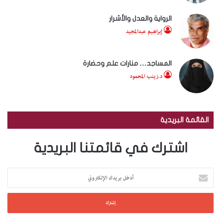
الرواية والعدل والأشرار
إبراهيم عبدالمجيد
المساجد… منارات علم وحضارة
د.زينب المحمود
القائمة البريدية
اشترك في قائمتنا البريدية
أ
د
خ
ل
ب