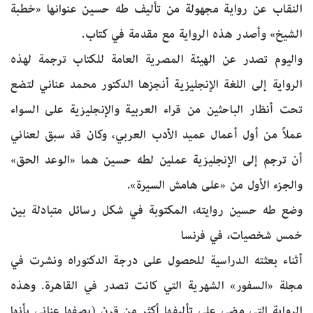
النقاب عن رواية مجهولة من تأليف طه حسين عنوانها «خطبة
الشيخ» وأصدر هذه الرواية مع مقدمة في كتاب.
واليوم تصدر عن الهيئة المصرية العامة للكتاب ترجمة لهذه
الرواية إلى اللغة الإنجليزية أنجزها الدكتور محمد عناني لتضع
تحت أنظار الباحثين من قراء العربية والإنجليزية على السواء
عملاً من أول أعمال عميد الأدب العربي، وكان قد سبق لعناني
أن ترجم إلى الإنجليزية عملين لطه حسين هما «الوعد الحق»
والجزء الأول من «على هامش السيرة».
وضع طه حسين روايته، المكتوبة في شكل رسائل متبادلة بين
خمس شخصيات، في فرنسا
أثناء بعثته الدراسية للحصول على درجة الدكتوراه ونشرت في
مجلة «السفور» الشهرية التي كانت تصدر في القاهرة. وهذه
الرواية التي مضى على تأليفها أكثر من قرن (يصفها عناني بأنها