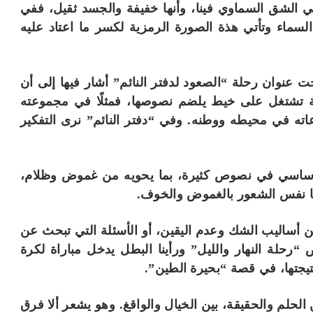
 الشق السماوي فينا، وأنها خفيفة والجسد ثقيل، ففي
لسماء وتأتي هذة الصورة الرمزية لكسر ما اعتاد عليه
 عنوان رحلة “الصعود لدفتر النائم” أشار فيها إلى أن
تشتغل على خيط يلضم نصوصها، فمثلًا في مجموعته
ته في محيطه ووطنه. وفي “دفتر النائم” نرى التفكير
ن أساسي في نصوص كثيرة، بما يحويه من غموض وظلام،
أيضًا نفس الشعور بالغموض والخوف.
ن أساليب الشك وعدم اليقين، أو الأسئلة التي تبحث عن
رحلة النهار والليل” ورأينا البطل يدخل مباراة لكرة
نتيجتها، في قصة “بحيرة الطين”.
الحلم والحقيقة، بين الخيال والواقغ. وهو يشعر ألا فرق