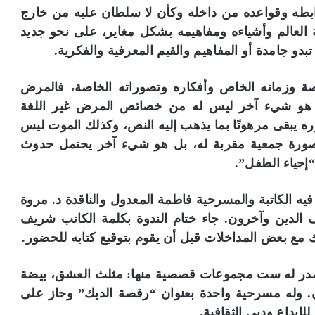
بطه وقواعده من داخله وكأن لا سلطان عليه من خارج
ة العالم وأشياءه ومفاهيمه بشكل مغاير، على نحو جديد
تبدو جامدة أو المفاهيم والقيم المعرفية والفكرية.
صة وزمانه الخاص وأفكاره وتصوراته الخاصة، فالمرض
 هو شيء آخر ليس له من خصائص المرض غير اللغة
ره يبقى مرهونًا بما يذهب إليه النص، وكذلك الموت ليس
 صورة جمعية مقربة له، بل هو شيء آخر يحتمل حدوث
“إحياء الطفل”.
ه الكاتبة والمسرحية فاطمة المعدول والناقدة د. مروة
الدين وآخرون. جاء ختام الندوة بكلمة الكاتب شريف
 مع بعض المداخلات قبل أن يقوم بتوقيع كتابه للحضور.
ر له ست مجموعات قصصية منها: مثلث العشق، بيضة
 وله مسرحية واحدة بعنوان “رقصة الديك” وحاز على
إبداع ودبي الثقافية.