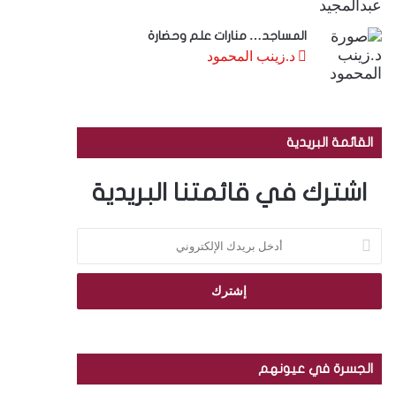
المساجد… منارات علم وحضارة
د.زينب المحمود
القائمة البريدية
اشترك في قائمتنا البريدية
أ
د
خ
ل
ب
ر
ي
د
الجسرة في عيونهم
ك