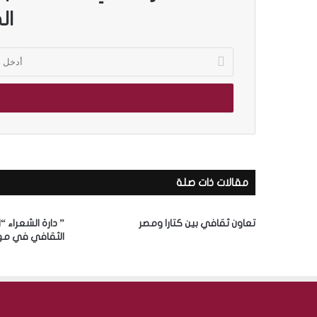
ال
أ
د
خ
ل
ب
ر
ي
د
ك
مقالات ذات صلة
ا
ل
إ
تعاون ثقافي بين كتارا ومصر
” دارة الشعراء “
ل
الثقافي في مه
ك
ت
ر
و
ن