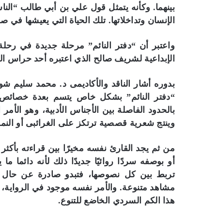
بينهما. وكأنه يتمثل قول علي بن أبي طالب “الناس
الإنسان وتداخلاتها. تلك الحياة التي يعيشها ف
واعتبر أن “دفتر النائم” مرحلة جديدة في رحل
الإبداعية لشريف صالح الذي اعتبره أحد حراس ال
بدوره أشار الناقد والأكاديمى د. محمد سليم
“دفتر النائم” بشكل خاص يتسم بعدة خصائص.
بالحدود الفاصلة بين الأجناس الأدبية، وهو الأمر 
وينتج شعرية قصصية ترتكز على الغرائبى أو النمو
من ثم يجد القارئ نفسه مخيرًا بين قراءته بأك
أو بوصفه سردًا روائيًا جديدًا ذلك لأنه دائما
تربط بين كل نصوصها، فتبدو صادرة عن حال وا
مشاهد متنوعة. والأمر نفسه موجود في الرواية، فا
هذا الكم السردي الخاضع للتنوع.