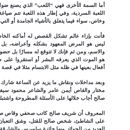
أما السمة الأخرى فهي “اللعب” الذي يصنع ضوا
اللعبة السردية، وفي إطار هذه اللعبة تتم صياغ
وخاص، سواء فيما يتعلق بالأشياء الجامدة أو التي 
فأنت بإزاء عالم تشكل القصص له أماكنه الخا
ليس هو المرض المعهود بشكله وأعراضه، بل
والاسم، ومن ثم فإنك لا تتوقع له مسارًا بل حضو
هو الموت الذي يعرفه البشر أو استقروا على
أفعال بعينها في ظله مثل الابتسام مثلا في قصة 
وبعد مداخلات ونقاش ما يزيد عن الساعة شارك في
مختار والقاص أيمن عامر والشاعر محمود سيف 
صالح أجاب خلالها على الأسئلة المطروحة واشتبك
المعروف أن شريف صالح كاتب صحفي وقاص صد
على الشاطئ، شخص صالح للقتل، وشق التعبان.
العديد من الجوائز منها جائزة ساويرس والشارقة لل