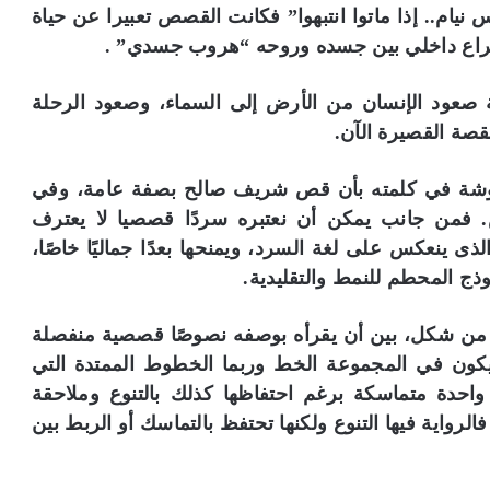
 نيام.. إذا ماتوا انتبهوا” فكانت القصص تعبيرا عن حياة
ي صراع داخلي بين جسده وروحه “هروب جسدي” .
ة صعود الإنسان من الأرض إلى السماء، وصعود الرحلة
قصة القصيرة الآن.
 شوشة في كلمته بأن قص شريف صالح بصفة عامة، وفي
 فمن جانب يمكن أن نعتبره سردًا قصصيا لا يعترف
الذى ينعكس على لغة السرد، ويمنحها بعدًا جماليًا خاصًا،
ذج المحطم للنمط والتقليدية.
ثر من شكل، بين أن يقرأه بوصفه نصوصًا قصصية منفصلة
 ما يكون في المجموعة الخط وربما الخطوط الممتدة التي
حدة متماسكة برغم احتفاظها كذلك بالتنوع وملاحقة
لرواية فيها التنوع ولكنها تحتفظ بالتماسك أو الربط بين