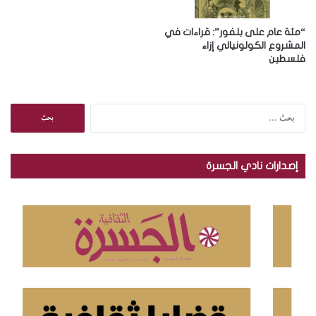
“مئة عام على بلفور”: قراءات في
المشروع الكولونيالي إزاء
فلسطين
ا
ل
ب
ح
إصدارات نادي الجسرة
ث
ع
ن
: