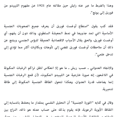
وهذا بالضبط ما عبر عنه رايش حين مقالته عام 1921 عن مفهوم الليبيدو من
فوريل إلى يونج”.
فقد كتب يقول “استطاع أوغست فوريل أن يعرف جميع الصعوبات الجنسية
الأساسية التي تمد جذورها في نمط المعيشة السلطوي. وذلك دون أن يفهم، أي
أوغست فوريل، والحق يقال الأسباب الاقتصادية العميقة للبؤس الجنسي، وينتج عن
ذلك أن ملاحظات أوغست فوريل تفضي إلى تأوهات وبكائيات أكثر مما تؤدي إلى
تدخل علمي”.
والاتجاه العدواني ـ حسب ريش ـ ما هو إلا انعكاس لثقل تراكم الرغبات المكبوتة
في اللاشعور، إنه صورة خارجية عن الليبيدو المكبوت، لأن قمع الرغبات الجنسية
إنما يضاعف قدرة العدوان، وهكذا تتحول الطاقة الجنسية المكبوتة إلى طاقة
تدميرية.
وقال في كتابه “الثورة الجنسية” أن التحليل النفسي بمقدار ما يحتفظ بانتسابه إلى
الثقافة الأبوية الرعوية، فإنه يقوم بذلك على حساب عمله هو ذاته، النزاع بين
المفاهيم الثقافية الأبوية الرعوية للمختصين في التحليل النفسي، من جهة،