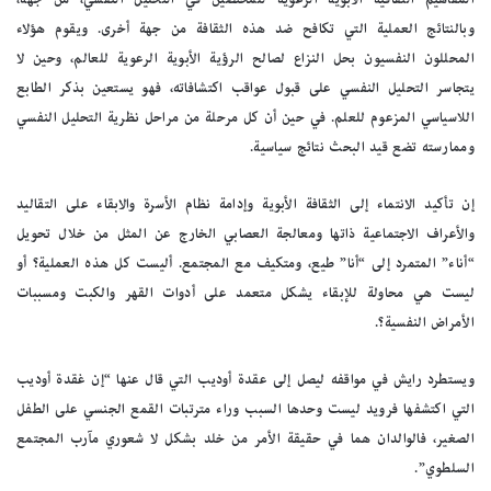
وبالنتائج العملية التي تكافح ضد هذه الثقافة من جهة أخرى. ويقوم هؤلاء
المحللون النفسيون بحل النزاع لصالح الرؤية الأبوية الرعوية للعالم، وحين لا
يتجاسر التحليل النفسي على قبول عواقب اكتشافاته، فهو يستعين بذكر الطابع
اللاسياسي المزعوم للعلم. في حين أن كل مرحلة من مراحل نظرية التحليل النفسي
وممارسته تضع قيد البحث نتائج سياسية.
إن تأكيد الانتماء إلى الثقافة الأبوية وإدامة نظام الأسرة والابقاء على التقاليد
والأعراف الاجتماعية ذاتها ومعالجة العصابي الخارج عن المثل من خلال تحويل
“أناء” المتمرد إلى “أنا” طيع، ومتكيف مع المجتمع. أليست كل هذه العملية؟ أو
ليست هي محاولة للإبقاء يشكل متعمد على أدوات القهر والكبت ومسببات
الأمراض النفسية؟.
ويستطرد رايش في مواقفه ليصل إلى عقدة أوديب التي قال عنها “إن غقدة أوديب
التي اكتشفها فرويد ليست وحدها السبب وراء مترتبات القمع الجنسي على الطفل
الصغير، فالوالدان هما في حقيقة الأمر من خلد بشكل لا شعوري مآرب المجتمع
السلطوي”.