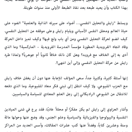
بهذا الكتاب وأن يعيد طبعه بعد نفاذ الطبعة الأولى منذ سنوات طويلة.
ويسلط “رايش والتحليل النفسي… أضواء على سيرته الذاتية والعلمية” الضوء على
حياة العالم ومحلل النفس الأسباني ويليام رايش وعلى موقفه من التحليل النفسي.
كيف انضم لحركة التحليل النفسي ومن أي باب ولج فيها؟ وكيف تميز داخل الحركة
وقاد اتجاه الفرويدية المطورة مؤسساً المدرسة الفرويدية – الماركسية؟ وما الذي
أدى به إلى الخلاف مع فرويد؟ وهل كان ذلك خلافاً ثانوياً أم جوهرياً؟ ولماذا طرد
رايش من حركة التحليل النفسي وإلى أين انتهى؟.
إنها أسئلة كثيرة، وكثيرة جداً، سعى المؤلف للإجابة عنها دون أن يغفل خلاف رايش
مع الحزب الشيوعي. ولا كيف انتقل إلى تبني فكر معاد للشيوعية. وما الذي دفعه
للانتقال من الشيوعي الراديكالي إلى رجل العلم المعادي للسياسة والسياسيين.
وأشار العزاوي إلى رايش لم يكن مفكرًا أو محللاً عاديًا، فقد برع في شتى الميادين
النفسية والبيولوجيا والفيزيائية والسياسية وعلم الجنس، وقد وضع عنها وحولها مائة
وستة وعشرين كتاباً، وفضلاً عنها كتب عشرات المقالات، وأسس العديد من المراكز