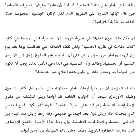
ولقد أطلق رايش على اللذة الجنسية كلمة “الأورغازم” وعرفها بتعبيرات اقتصادية
حين قال “بأنها القدرة على التفريغ التام لكل الإثارة الجنسية المحبوسة خلال
التقلصات اللذية اللاإرادية”.
لم يكن ذلك سوى اجتهاد في نظرية فرويد عن الجنسية التي أرساها في كتابه
“ثلاث مقالات في نظرية الجنسية” ولكن نقطة الخلاف التي تعاظمت يوما بعد يوم
بين فرويد ورايش هي إصرار رايش على أن الليبيدو غير المفرغ يؤدي إلى الأمراض
النفسية أو الجسمية. وطالما وأن التناسلية هي الداء في الأصل لذلك يجب أن تكون
هي الدواء أيضا ومعنى ذلك أن يكون هذه العلاج هو التناسلية”.
وأضاف العزاوي أن من يقرأ أبحاث رايش ومقالاته حتى صدور أول كتاب له حول
وظيفة الأورغازم سيجد أن الأولوية الخاصة قد أولاها ريش للكشف عن مغزى
الاضطرابات التناسلية وعواقبها على الحياة النفسية للفرد، “لم يكن القمع الجنسي
الذي يتحدث عنه رايش دون بعد اجتماعي صميمي، وقد ربط رايش منذ البدء بين
الأمراض النفسية والاضطرابات التناسلية، وإن ربط هذا الأخيرة بالقمع الاجتماعي
الذي تمارسه الحضارة الغربية. وهكذا دخل عالم السياسة من أوسع أبوابه.