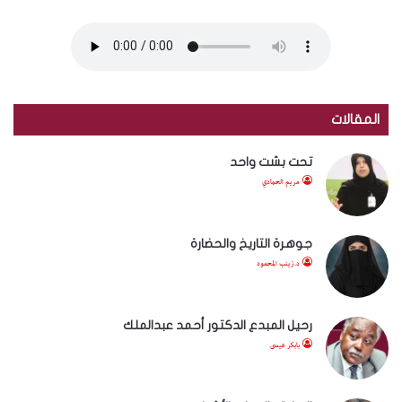
المقالات
تحت بشت واحد
مريم الحمادي
جوهرة التاريخ والحضارة
د.زينب المحمود
رحيل المبدع الدكتور أحمد عبدالملك
بابكر عيسى