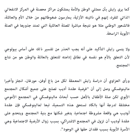
كما يرى رايش بأن ممثلي الوطن والأمة يمتلكون مراكز محصنة في المركز الانفعالي
الذاتي للفرد، إنهم في ذاتيته الأزلية، يمارسون ضغوطاتهم من خلال الأم والعائلة،
فالشعور الوطني مثلا هو نتيجة مباشرة للصلة العائلية التي تمتد جذورها في الصلة
الأبوية الراسخة.
ولا ينسى رايش التأكيد على أنه يجب الحذر من تفسير ذلك على أساس بيولوجي
لأن التعلق بالأم هو نفسه في نطاق إدامته للتعلق بالعائلة والوطن هو من نتاج
المجتمع.
ورأى العزاوي أن دراسة رايش المعمقة لكل من باخ أوفن، مورغان، انجلز وأخيرا
مالينوفسكي وصل إلى أن “فرضية عقدة أديب تصلح على جميع أشكال المجتمع
الأبوي لكن صلة الأطفال بالأهل حسب أبحاث مالينوفسكي في المجتمع الأمومي
مختلفة لدرجة أنها بالكاد تستحق هذه التسمية، تبعا لمالينوفسكي فإن عقدة
أوديب هي واقعة مشروطة اجتماعيا، يتغير شكلها مع بنية المجتمع. ويتحتم على
عقدة أوديب أن تزول في المجتمع الاشتراكي، بسبب زوال الأرضية الاجتماعية وهي
الأسرة الأبوية بسبب فقدان حقها في الوجود”.