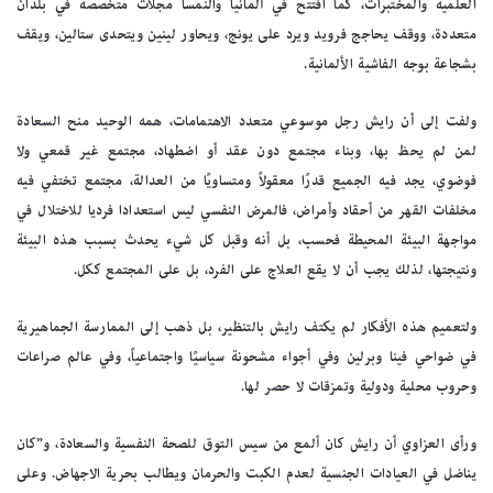
العلمية والمختبرات، كما افتتح في ألمانيا والنمسا مجلات متخصصة في بلدان
متعددة، ووقف يحاجج فرويد ويرد على يونج، ويحاور لينين ويتحدى ستالين، ويقف
بشجاعة بوجه الفاشية الألمانية.
ولفت إلى أن رايش رجل موسوعي متعدد الاهتمامات، همه الوحيد منح السعادة
لمن لم يحظ بها، وبناء مجتمع دون عقد أو اضطهاد، مجتمع غير قمعي ولا
فوضوي، يجد فيه الجميع قدرًا معقولاً ومتساويًا من العدالة، مجتمع تختفي فيه
مخلفات القهر من أحقاد وأمراض، فالمرض النفسي ليس استعدادا فرديا للاختلال في
مواجهة البيئة المحيطة فحسب، بل أنه وقبل كل شيء يحدث بسبب هذه البيئة
ونتيجتها، لذلك يجب أن لا يقع العلاج على الفرد، بل على المجتمع ككل.
ولتعميم هذه الأفكار لم يكتف رايش بالتنظير، بل ذهب إلى الممارسة الجماهيرية
في ضواحي فينا وبرلين وفي أجواء مشحونة سياسيًا واجتماعياً، وفي عالم صراعات
وحروب محلية ودولية وتمزقات لا حصر لها.
ورأى العزاوي أن رايش كان ألمع من سيس التوق للصحة النفسية والسعادة، و”كان
يناضل في العيادات الجنسية لعدم الكبت والحرمان ويطالب بحرية الاجهاض. وعلى