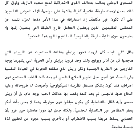
المستوى الوطني يطالب بتحالف القوى الاشتراكية لمنع صعود النازية، وفوق كل
ذلك يعمل لإيجاد طريقة علاجية كفيلة وقادرة على مواجهة آلاف المرضى النفسيين
على أن تكون غير مكلفة.. إن استغراقه في هذا الأمر دفعه لعزل نفسه عن
المحللين التقليديين الذين يرفضون التعامل خارج الطبقة التي ينتمون إليها ولا
يمارسون سوى تقنية مفرطة بالطقوسية للمفاهيم الفرويدية العلاجية.
وقال “في البدء كان فرويد فخورا برايش ودفاعه المستميت عن الليبيدو التي
هاجمها كل من أدلر ويونج. ولقد وجد فرويد برايش رأس الحربة التي يشهرها بوجه
الخارجين عن النظرية الجنسية ولكن رايش الذي صقلته التجربة في العيادة النفسية
وفي البحث عن أنجح سبل تطوير العلاج النفسي لم يعد ذلك الشاب المستمع دون
اعتراض، فقد كون بشكل مستقل نظريته السيكولوجية وأصبحت له طروحاته وعليه
الدفاع عنها، فالجنس لم يعد كلمة يقصد بها علاقات الحب بوجه عام، بل أن ريش
خصص رأيه فقال بالتناسلية كي يكون مباشرا دون مواربة، وهذا لا يعني بأنه أنكر
بعض المظاهر غير التناسلية للجنسية. ولكنه جعل لها دورا هامشيا حين قرر بأن
العصابي يسقط مريضا بسبب الاضطراب أو بالأحرى بسبب عجزه عن تحقيق لذة
جنسية مشبعة.