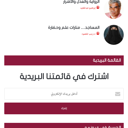
الرواية والعدل والأشرار
إبراهيم عبدالمجيد
المساجد… منارات علم وحضارة
د.زينب المحمود
القائمة البريدية
اشترك في قائمتنا البريدية
أ
د
خ
ل
ب
ر
ي
الجسرة في عيونهم