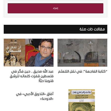
خ
ل
ب
ر
ي
د
مقالات ذات صلة
ك
ا
ل
إ
ل
ك
ت
ر
“كتابة الفاجعة”: في نقل التلعثم
عبد الله صديق .. حين فكّر في
و
فلسطين قفزت كلماته لترشق
قلوبنا حبّاً!
ن
ي
آفاق «التذوق الأدبي» في
«الدوحة»