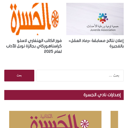
ي
إعلان نتائج مسابقة «رماد العقل»
فوز الكاتب الهنغاري لاسلو
بالفجيرة
كراسناهوركاي بجائزة نوبل للآداب
لعام 2025
ا
ل
ب
ح
إصدارات نادي الجسرة
ث
ع
ن
: