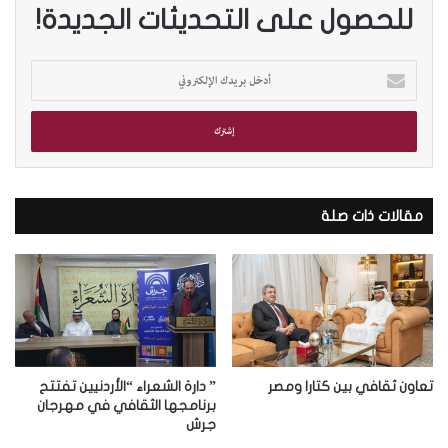
للحصول على التحديثات الجديدة!
أ
د
خ
ل
ب
ر
ي
د
مقالات ذات صلة
ك
ا
ل
إ
ل
ك
ت
ر
تعاون ثقافي بين كتارا ومصر
” دارة الشعراء “الأردنيين تفتتح
و
برنامجها الثقافي في مهرجان
جرش
ن