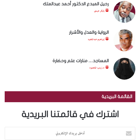
رحيل المبدع الدكتور أحمد عبدالملك
بابكر عيسى
الرواية والعدل والأشرار
إبراهيم عبدالمجيد
المساجد… منارات علم وحضارة
د.زينب المحمود
القائمة البريدية
اشترك في قائمتنا البريدية
أ
د