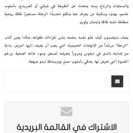
والسماوات والرياح بينما يتحدث عن الطبيعة في شيللي أو كمبريدج، بأسلوب
حاسم، بهدوء وسكينة من يعرف عما يتكلم تحديدًا: الرحلة، مستعيرًا طاقة روحية
منطلقة تشبه طاقة وايتمان وثورو.
يصف ستيفنسون كيف علّم نفسه بنفسه، يشير لقراءات طفولته، هكذا يصير كتاب
“الرحلة” مرشداً من الإلهامات الحميمية، التي يجب أن نضيف إليها المرض: بداية
من إصابته بالسل في ديفوس ومروراً بتعرضه للسجن وسوء حالته الصحية. ورغم
القسوة التي تعرض لها، يحكي بأسلوب مسلٍ ووببساطة تبدو مبهجة.
الاشتراك في القائمة البريدية