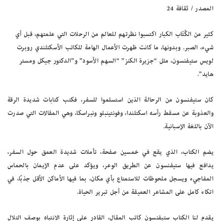
المصدر / ثقافة 24
كثير من الكُتّاب الكبار اكتسبوا نظرتهم للعالم من الرحلات التي علمتهم، قبل أي
شيء، الصبر. وبدونها، ما كانت ظهرت الأعمال الهامة للكاتب الأسكتلندي روبرت
لويس ستيفنسون، مثل “جزيرة الكنز” “السهم الأسود” و”الدكتور جيكل ومستر
هايد”.
كان ستيفنسون من الرحالة الذين استسلموا للسفر، فكتب كتابات شديدة الرقة
والعذوبة عن مسقط رأسه اسكتلندا، وفونتينبلو ونبراسكا، وهي المقالات التي صدرت
الآن باللغة الإسبانية.
يضم الكتاب، الذي يقع في خمسين صفحة، تأملات شديدة العمق حول السفر،
يدافع فيها ستيفنسون عن الطريق الوعر، ويؤكد على عدم الإيمان بالحماس
المفاجيء ويسجل ملحوظات للاستمتاع بأي مكان، بما فيها الأماكن الأقل جذبًا، في
اتكاء كامل على المشاعر العميقة من أجل تبرير الحياة.
يقدم لنا الكتاب ستيفنسون كاتب المقال، القادر على إثارة الانتباه بوصف التلال