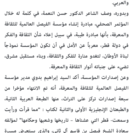
والعربي.
وبدوره، وصف الشاعر الدكتور حسن النعمة، في كلمة له خلال
المؤتمر الصحفي، مبادرة إنشاء مؤسسة الفيصل العالمية للثقافة
والمعرفة، بأنها مبادرة طيبة، في سبيل إعلاء شأن الثقافة والفكر
في دولة قطر، معرباً عن الأمل في أن تكون المؤسسة نموذجاً
لبناة الأوطان، لتغدو منارة للفكر والثقافة، وبناء مستقبل مشرق،
تضيء على جنباته أنوار الثقافة والمعرفة.
وعن إصدارات المؤسسة، أكد السيد إبراهيم بدوي مدير مؤسسة
الفيصل العالمية للثقافة والمعرفة، أنه تم الانتهاء مؤخرا من
سبعة إصدارات تركز على التراث، منها الطبعة العربية الثانية،
والطبعتان الإنجليزية الأولى والثانية لكتاب : “مما قرأت ورأيت
وسمعت- قطر التي عشناها – تاريخها وشعبها وحكامها” لمؤلفه
سعادة الشيخ فيصل بن قاسم آل ثاني، والذي يستعرض مسيرة