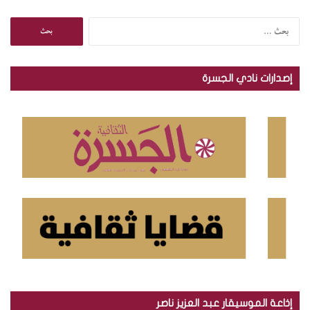
ا
ل
ب
ح
إصدارات نادي الجسرة
ث
ع
ن
:
إذاعة الموسيقار عبد العزيز ناصر