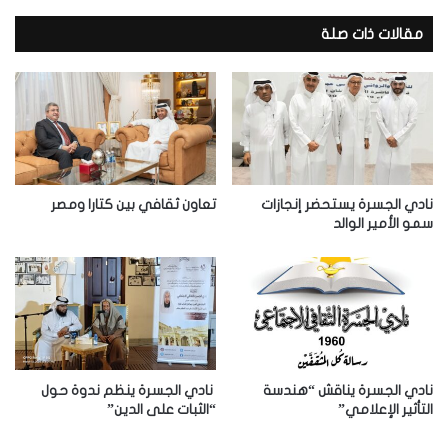
ي
د
مقالات ذات صلة
ك
ا
ل
إ
ل
ك
ت
ر
نادي الجسرة يستحضر إنجازات
تعاون ثقافي بين كتارا ومصر
و
سمو الأمير الوالد
ن
ي
نادي الجسرة يناقش “هندسة
نادي الجسرة ينظم ندوة حول
التأثير الإعلامي”
“الثبات على الدين”