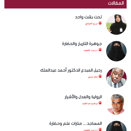
المقالات
تحت بشت واحد
مريم الحمادي
جوهرة التاريخ والحضارة
د.زينب المحمود
رحيل المبدع الدكتور أحمد عبدالملك
بابكر عيسى
الرواية والعدل والأشرار
إبراهيم عبدالمجيد
المساجد… منارات علم وحضارة
د.زينب المحمود