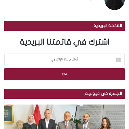
القائمة البريدية
اشترك في قائمتنا البريدية
أ
د
خ
ل
ب
ر
ي
الجسرة في عيونهم
د
ك
ب
ب
ا
ا
ا
ل
ل
ل
إ
ص
ص