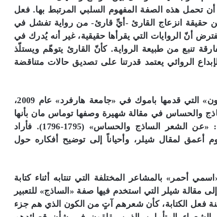
أن تحمل هذه الصفة المفهوم السلبي المرتبط بها. فعل
عن حقيقة انزعاج القارئ -أيِّ قارئ- من رواية تفشل في
يفترض أنّ الروايات التي يقرأها حقيقية، غير أنه يُدرك في
ة تنبع من طبيعة الرواية. كأنّ القارئ يتوهّم ويستلّذ
لإبداع الروائي يعتمد قدرتنا على تصديق حالات متناقضة
يضم هذا الكتاب محاضرات «تشارلز إليوت نورتون» التي قدمها باموك في «جامعة هارفرد» عام 2009،
ساذج والحساس في مقالة شهيرة وصفها توماس مان بأنها
«أجمل مقال كُتب في اللغة الألمانية»، عنوانها: «عن الشعر الساذج والحساس» (1795-1796). فأراد
أعمق لمقال شيلر، وأحياناً إلى توضيح أفكاره حول
مي أحمر» بالمشاعر المختلفة التي تنتابه أثناء كتابة
ع إلى مقالة شيلر التي استخدم فيها صفة «الساذج» للتعبير
 فعل الكتابة، كأن شعرهم آتٍ من الكون الذي هم جزء