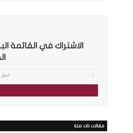
الاشتراك في القائمة الب
ال
أ
د
خ
ل
ب
ر
ي
د
ك
مقالات ذات صلة
ا