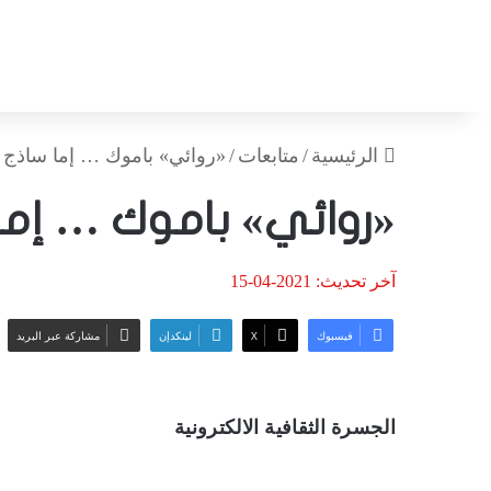
الرئيسية
/
متابعات
/
«روائي» باموك … إما ساذج
«روائي» باموك … إما
آخر تحديث: 2021-04-15
فيسبوك
‫X
لينكدإن
مشاركة عبر البريد
الجسرة الثقافية الالكترونية