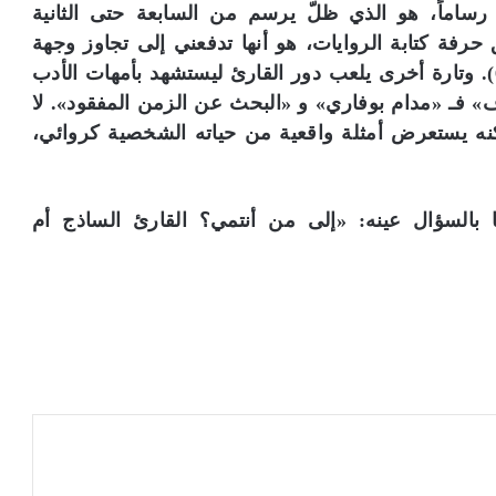
 رساماً، هو الذي ظلّ يرسم من السابعة حتى الثانية
ة كتابة الروايات، هو أنها تدفعني إلى تجاوز وجهة
نظري الشخصية لكي أكون شخصاً آخر» (ص 65). وتارة أخرى يلعب دور القارئ ليستشهد بأمهات الأدب
زوف» فـ «مدام بوفاري» و «البحث عن الزمن المفقود». لا
 لكنه يستعرض أمثلة واقعية من حياته الشخصية كروائي،
نا بالسؤال عينه: «إلى من أنتمي؟ القارئ الساذج أم