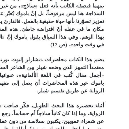
بينهما فيصفه الكاتب بأنه فعل «ساذج»، من غير 
السذاجة هنا ليس مرفوضاً، بل إنّ باموك يُعبّر 
تعزيز تصوّرنا بأنها حياة حقيقية بالفعل. فالقارئ 
مكان ما في عقله أنّ افتراضه خاطئ. هذه المفارق
بهذا الوهم. وفي هذا السياق يقول باموك إنّ «ا
في وقت واحد». (ص 12)
معتمداً التمييز الذي وضعه شيلر بين الشاعر ال
باموك عبر هذه المحاضرات أن يصل إلى مفهوم 
الرواية عن طريق تقسيم شيلر.
أثناء تحضيره هذا البحث الطويل، فكّر صاحب «اس
الرواية، وما إذا كان كاتباً ساذجاً أم حساساً. رج
عن شعراء عفويين، يكتبون بسلاسة من دون عقلنة