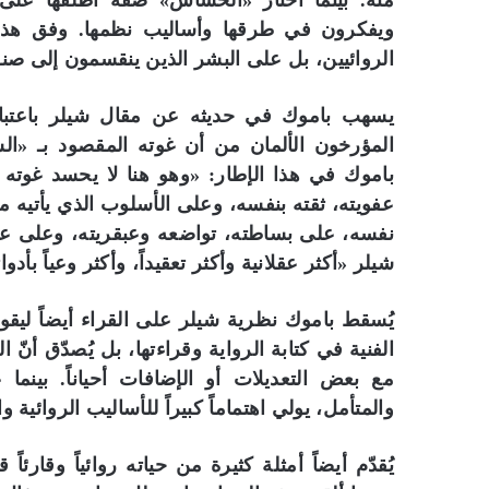
منه. بينما اختار «الحساس» صفةً أطلقها على
ويفكرون في طرقها وأساليب نظمها. وفق هذا،
الروائيين، بل على البشر الذين ينقسمون إلى صنف
يسهب باموك في حديثه عن مقال شيلر باعتباره
المؤرخون الألمان من أن غوته المقصود بـ «ال
باموك في هذا الإطار: «وهو هنا لا يحسد غوته 
عفويته، ثقته بنفسه، وعلى الأسلوب الذي يأتيه 
نفسه، على بساطته، تواضعه وعبقريته، وعلى عدم 
شيلر «أكثر عقلانية وأكثر تعقيداً، وأكثر وعياً بأدوا
يُسقط باموك نظرية شيلر على القراء أيضاً ليقو
الفنية في كتابة الرواية وقراءتها، بل يُصدّق أنّ
مع بعض التعديلات أو الإضافات أحياناً. بي
والمتأمل، يولي اهتماماً كبيراً للأساليب الروائية 
يُقدّم أيضاً أمثلة كثيرة من حياته روائياً وقارئا