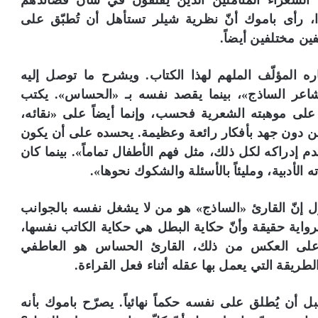
 الشعراء المتأملين الذين يقلقون في شأن قصائدهم
 رأى باموك أنّ نظرية شيلر تستأهل أن تُطبّق على
ين مختلفين أيضاً.
 المؤلّف الملهم لهذا الكتاب. ويشرح ما توصل إليه
شاعر الساذج»، بينما يقصد نفسه بـ «الحساس». يكتب
على موهبته الشعرية فحسب، وإنما أيضاً على «نقائه،
من دون جهد بأفكار رائعة وعظيمة. يحسده على أن يكون
إدراكه لكل ذلك، مثل فهم الأطفال تماماً». بينما كان
ته الأدبية، ومليئاً بالأسئلة والشكوك نحوها».
ل إنّ القارئ «الساذج» هو من لا يشغل نفسه بالجوانب
 الرواية حقيقة وأنّ حكاية البطل هي حكاية الكاتب نفسها،
نما على العكس من ذلك، القارئ الحساس هو العاطفي
والطريقة التي يعمل بها عقله أثناء فعل القراءة.
ً قبل أن يُطلق على نفسه حكماً نهائياً. يصرّح باموك بأنه