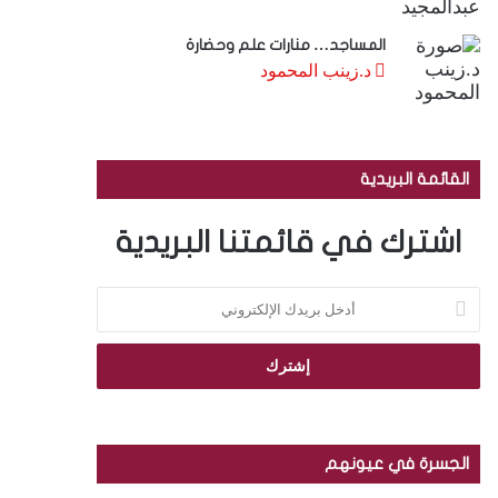
المساجد… منارات علم وحضارة
د.زينب المحمود
القائمة البريدية
اشترك في قائمتنا البريدية
أ
د
خ
ل
ب
ر
ي
د
الجسرة في عيونهم
ك