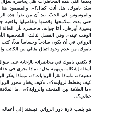
بعدما ألقى هذه المحاضرات ظل يحاصره سؤال وا
والموسوس في الحبّ. بيد أن من يقرأ هذه الروا
حتى بدت بملامحها وقصتها وتفاصيلها واقعية ج
بسيرة أورهان. أمّا جوابه، فاختصره بأن الحالة 
الوقت عينه». وفي الفصل الثالث «الشخصية الأدب
باموك، من عدم وجود اتفاق مثالي بين الكاتب وال
لا يكتفي باموك في محاضراته بالإجابة على سؤال
أسئلة إشكالية ومهمة مثل: «ماذا يجري في عقلنا
ذهنية؟»، «لماذا نقرأ الروايات؟»، «بماذا يفكر ال
كيف يخطط لروايته؟»، «كيف يختار محور الرواي
«ما العلاقة بين المتحف والرواية؟»، «ما العلاقة 
خيالي؟».
هو يلعب تارة دور الروائي فيستند إلى أعماله و