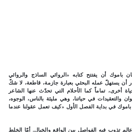
هان باموك أن يفتتح كتابه «الروائي الساذج والروائي
 أن يستهلّ عمله البحثي بعبارة جازمة، قاطعة، لا شكّ
حياة أخرى، تماماً كما الأحلام التي تحدّث عنها الشاعر
وان والتعقيدات في حياتنا، وهي مليئة بالناس، الوجوه،
ل باموك في بداية الفصل الأول «كيف تعمل عقولنا عندما
الم تذوب فيه الفواصل بين الواقع والخيال. أمّا الخلط