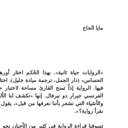
مايا الحاج
«الروايات حياة ثانية». بهذا الحُكم اختار أور
الحساس» (دار الجمل، ترجمة ميادة خليل). اختار
فيها. الرواية إذاً تمنح القارئ مساحة لاختبار 
الفرنسي جيرار دو نيرفال. إنها «تكشف لنا الأل
والأشياء التي نشعر بأننا نعرفها من قبل»، يقو
نقرأ رواية؟».
تسوقنا قراءة الرواية في كثير من الأحيان نحو ع