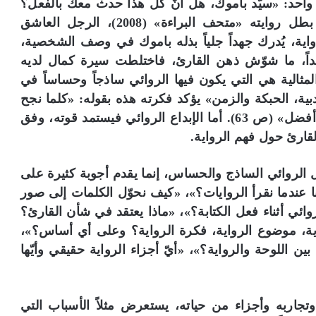
حد: «سيّد باموك، هل أنّ كلّ هذا حدث معك بالفعل؟
سيّد باموك، هل أنت كمال؟». والمقصود هنا بطل روايته «متحف البراءة» (2008)، الرجل العاشق
ية، يُدرك جهداً جلياً بذله باموك في وصف الشخصية،
داً، ما شوّش ذهن القارئ، فاختلطت سيرة كمال لديه
المثالية هي التي يكون فيها الروائي ساذجاً وحساساً في
ية، الحبكة والزمن» يؤكد فكرته هذه بقوله: «كلما نجح
الروائي في أن يكون ساذجاً وحساساً معاً، كتب أفضل» (ص 63). أما الإبداع الروائي فيستمد قوته، وفق
قارئ حول فهم الرواية.
 الروائي الساذج والحساس، إنما يقدم أجوبة كثيرة على
 عندما نقرأ الروايات؟»، «كيف نحوّل الكلمات إلى صور
روائي أثناء فعل الكتابة؟»، «ماذا يعتقد في شأن القارئ؟
ة، موضوع الرواية، فكرة الرواية؟ وعلى أي أساس؟»،
بين اللوحة والرواية؟»، «أيّ أجزاء الرواية حقيقي وأيّها
تجاربه وأجزاء من حياته، يستعرض مثلاً الأسباب التي