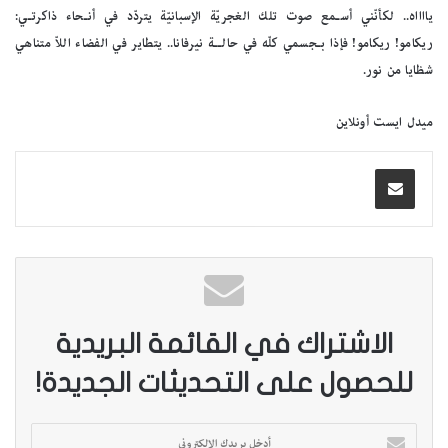
يااااه.. لكأنّني أسـمع صوت تلك الغجريّة الإسبانيّة يتردّد في أنـحاء ذاكرتـي:
ريكامو! ريكامو! فإذا بـجسمي كلّه في حالــة نيرفانا.. يتطاير في الفضاء اللاّ متناهي
شظايا من نور.
ميدل ايست أونلاين
الاشتراك في القائمة البريدية
للحصول على التحديثات الجديدة!
أ