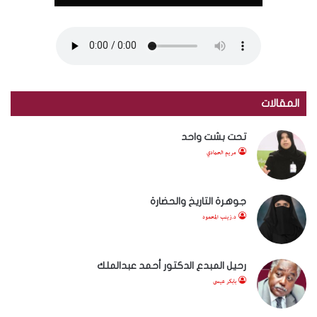
المقالات
تحت بشت واحد
مريم الحمادي
جوهرة التاريخ والحضارة
د.زينب المحمود
رحيل المبدع الدكتور أحمد عبدالملك
بابكر عيسى