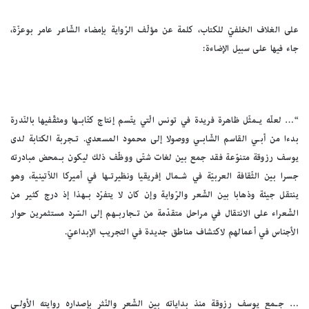
على الغلاف الخلفيّ للكتاب، كلمة عن مؤلّف الرّواية بإمضاء الشّاعر عامر بوعزّة،
جاء فيها على سبيل الإضاءة:
“… لعلّه يـمثّل ظاهرة فريدة في تونس الّتي يتّسم إنتاج كتّابـها ومثقّفيها بالنّدرة
بدءا من أبـي القاسم الشّابـي ووصولا إلى محمود المسعدي. تـجربة الكتابة لدى
يوسف رزوقة متنوّعة فقد جمع بين لغات شتّى ووظّف ذلك ليكون بـمحض مبادرته
جسرا بين الثّقافة العربيّة في شـمال إفريقيا ونظيرتـها في أميركا اللاّتينية، وهو
ينتقل جيئة وذهابا بين الشّعر والرّواية وإن كان لا يتفرّد بـهذا إذ درج كثير من
الشّعراء على الانتقال في مراحل متقدّمة من تـجاربـهم إلى السّرد مستثمرين حوار
الأجناس في أعمالهم لاكتشاف مناطق جديدة في التجريب الإبداعيّ.
… جـمع يوسف رزوقة منذ بداياته بين الشّعر والنّثر بإصداره روايته الأولـى