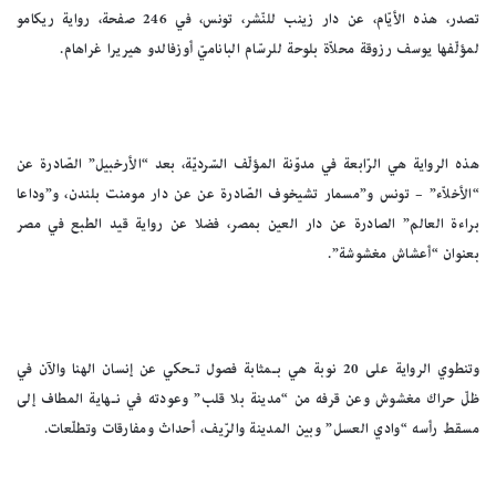
تصدر، هذه الأيّام، عن دار زينب للنّشر، تونس، في 246 صفحة، رواية ريكامو
لمؤلّفها يوسف رزوقة محلاّة بلوحة للرسّام الباناميّ أوزفالدو هيريرا غراهام.
هذه الرواية هي الرّابعة في مدوّنة المؤلّف السّرديّة، بعد “الأرخبيل” الصّادرة عن
“الأخلاّء” – تونس و”مسمار تشيخوف الصّادرة عن عن دار مومنت بلندن، و”وداعا
براءة العالم” الصادرة عن دار العين بمصر، فضلا عن رواية قيد الطبع في مصر
بعنوان “أعشاش مغشوشة”.
وتنطوي الرواية على 20 نوبة هي بـمثابة فصول تـحكي عن إنسان الهنا والآن في
ظلّ حراك مغشوش وعن قرفه من “مدينة بلا قلب” وعودته في نـهاية المطاف إلى
مسقط رأسه “وادي العسل” وبين المدينة والرّيف، أحداث ومفارقات وتطلّعات.