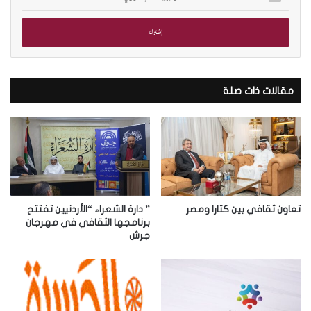
د
خ
ل
ب
ر
ي
د
مقالات ذات صلة
ك
ا
ل
إ
ل
ك
ت
ر
تعاون ثقافي بين كتارا ومصر
” دارة الشعراء “الأردنيين تفتتح
و
برنامجها الثقافي في مهرجان
جرش
ن
ي