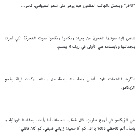
“الآخر” ويـحسّ بالجانب المقموع فيه يزهر على نـحو استيهاميّ، كاسر…
تناهى إليه صوتـها الغجريّ من بعيد: ريكامو! ريكامو! صوت الغجريّة الّتي أسرته
بـجمالـها وبابتسامة هي الأولى في ريف لا يبتسم.
تذكّرها فاشتعلت ناره.. أدنـى ياسة منه بضمّة من يـمناه.. وكانت ليلة بطعم
الرّيكامو.
هي الرّيكامو في أروع تطريز.. قال شمّار.. تـحملنا، أنا وأنت، بصفاتـنا الوراثيّة يا
ياسة.. ألم تلاحظي ذلك؟ ياااه.. كم أنا سعيد! زايلني ضيقي. كم كان قاتلي!