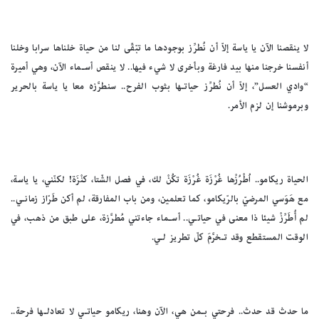
لا ينقصنا الآن يا ياسة إلاّ أن نُطرِّز بوجودها ما تبّقّى لنا من حياة خلناها سرابا وخلنا
أنفسنا خرجنا منها بيد فارغة وبأخرى لا شيء فيها.. لا ينقص أسـماء الآن، وهي أميرة
“وادي العسل”، إلاّ أن نُطرِّز حياتـها بثوب الفرح.. سنطرَّزه معا يا ياسة بالحرير
وبرموشنا إن لزم الأمر.
الحياة ريكامو.. اُطْرُزْها غُرْزَة غُرْزَة تكُنْ لك، في فصل الشّتا، كنْزَة! لكنّني، يا ياسة،
مع هَوَسي المرضيّ بالرّيكامو، كما تعلمين، ومن باب المفارقة، لم أكن طَرّاز زمانـي..
لم أُطَرِّزْ شيئا ذا معنى في حياتـي.. أسـماء جاءتني مُطرَّزة، على طبق من ذهب، في
الوقت المستقطع وقد تـخرَّمَ كلّ تطريز لـي.
ما حدث قد حدث.. فرحتي بـمن هي، الآن وهنا، ريكامو حياتـي لا تعادلـها فرحة..