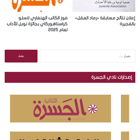
إعلان نتائج مسابقة «رماد العقل»
فوز الكاتب الهنغاري لاسلو
بالفجيرة
كراسناهوركاي بجائزة نوبل للآداب
لعام 2025
ا
ل
ب
ح
إصدارات نادي الجسرة
ث
ع
ن
: