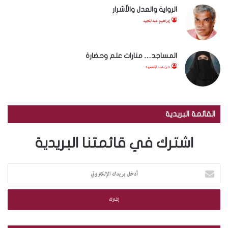
الرواية والعدل والأشرار
إبراهيم عبدالمجيد
المساجد… منارات علم وحضارة
د.زينب المحمود
القائمة البريدية
اشترك في قائمتنا البريدية
أ
د
خ
ل
ب
ر