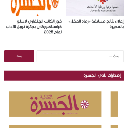
إعلان نتائج مسابقة «رماد العقل»
فوز الكاتب الهنغاري لاسلو
بالفجيرة
كراسناهوركاي بجائزة نوبل للآداب
لعام 2025
ا
ل
ب
ح
إصدارات نادي الجسرة
ث
ع
ن
: