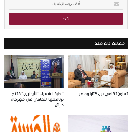
أ
د
خ
ل
ب
ر
ي
د
مقالات ذات صلة
ك
ا
ل
إ
ل
ك
ت
ر
تعاون ثقافي بين كتارا ومصر
” دارة الشعراء “الأردنيين تفتتح
و
برنامجها الثقافي في مهرجان
جرش
ن
ي