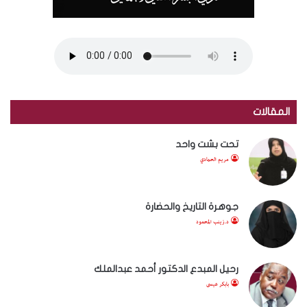
المقالات
تحت بشت واحد
مريم الحمادي
جوهرة التاريخ والحضارة
د.زينب المحمود
رحيل المبدع الدكتور أحمد عبدالملك
بابكر عيسى