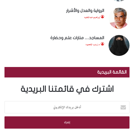
الرواية والعدل والأشرار
إبراهيم عبدالمجيد
المساجد… منارات علم وحضارة
د.زينب المحمود
القائمة البريدية
اشترك في قائمتنا البريدية
أ
د
خ
ل
ب