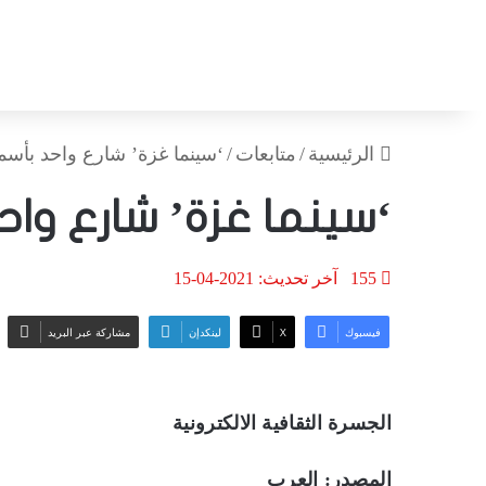
الرئيسية
/
متابعات
/
‘سينما غزة’ شارع واحد بأسما
‘سينما غزة’ شارع واح
155
آخر تحديث: 2021-04-15
فيسبوك
‫X
لينكدإن
مشاركة عبر البريد
الجسرة الثقافية الالكترونية
المصدر: العرب