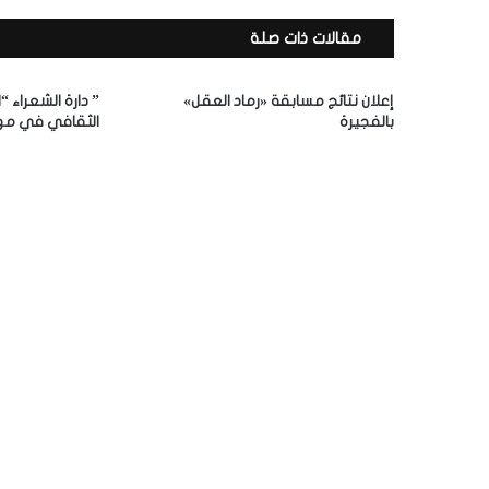
د
ك
مقالات ذات صلة
ا
ل
إ
إعلان نتائج مسابقة «رماد العقل»
” دارة الشعراء “
ل
بالفجيرة
الثقافي في مه
ك
ت
ر
و
ن
ي