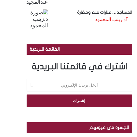
المساجد… منارات علم وحضارة
د.زينب المحمود
القائمة البريدية
اشترك في قائمتنا البريدية
أ
د
خ
ل
ب
ر
ي
د
الجسرة في عيونهم
ك